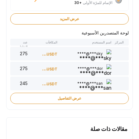
الإتمام للمرّة الأولى
+30
عرض المزيد
لوحة المتصدرين الأسبوعية
المركز
اسم المستخدم
المكافآت
عدد
النقاط
275
300
sky***@****
USDT
275
220
dor***@****
USDT
245
150
san***@****
USDT
عرض التفاصيل
مقالات ذات صلة