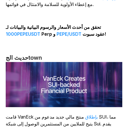
مع إعطاء الأولوية للسلامة والامتثال في قوائمها.
تحقق من أحدث الأسعار والرسوم البيانية والبيانات لـ
عقود سبوت!
PEPE/USDT
Perp و
1000PEPEUSDT
حديث الجtown
بإطلاق
منتج مالي جديد مدعوم من SUI، مما
قامت VanEck
يتيح للملايين من المستثمرين الوصول إلى شبكة Sui. يقدم