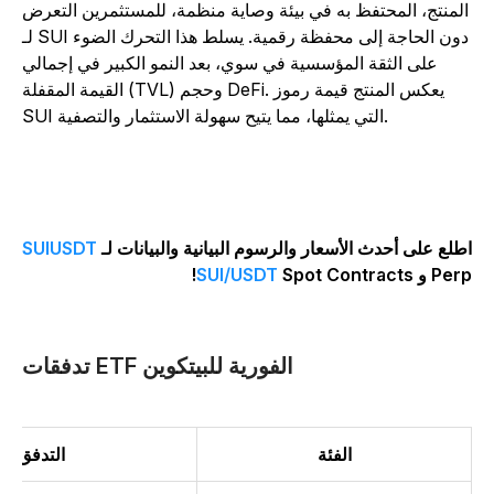
لمنتج، المحتفظ به في بيئة وصاية منظمة، للمستثمرين التعرض
لـ SUI دون الحاجة إلى محفظة رقمية. يسلط هذا التحرك الضوء
على الثقة المؤسسية في سوي، بعد النمو الكبير في إجمالي
القيمة المقفلة (TVL) وحجم DeFi. يعكس المنتج قيمة رموز
SUI التي يمثلها، مما يتيح سهولة الاستثمار والتصفية.
طلع على أحدث الأسعار والرسوم البيانية والبيانات لـ
SUIUSDT
Per و
SUI/USDT
Spot Contracts!
تدفقات ETF الفورية للبيتكوين
الفئة
التدفق (بالملا