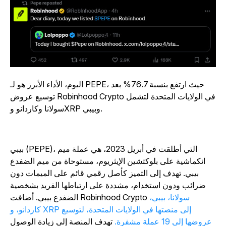
اليوم، الأداء الأبرز هو لـ PEPE، حيث ارتفع بنسبة 76.7% بعد
توسيع عروض Robinhood Crypto في الولايات المتحدة لتشمل
سولانا وكاردانو وXRP وبيبي.
بيبي (PEPE)، التي أطلقت في أبريل 2023، هي عملة ميم
انكماشية على بلوكتشين الإيثريوم، مستوحاة من ميم الضفدع
بيبي. تهدف إلى التميز كأصل رقمي قائم على الميمات دون
ضرائب ودون استخدام، مشددة على ارتباطها الفريد بشخصية
سولانا، بيبي،
الضفدع بيبي. أضافت Robinhood Crypto
كاردانو، و XRP إلى منصتها في الولايات المتحدة، لتوسيع
عروضها إلى 19 عملة مشفرة.
تهدف المنصة إلى زيادة الوصول