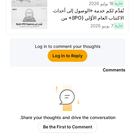
وتنفيذ عمليات تداوُل بقيمة 10 دولار
جارية
18 يوليو 2026
لكسَب مكافآت مُضاعَفة
نُقدِّم لكم خدمة «الوصول إلى أحداث
الاكتتاب العام الأوَّلي (IPO)» من
Bybit، بوابتك للوصول المبكر إلى فرص
جارية
7 يونيو 2026
الاكتتاب العام الأوَّلي العالمية
Log in to comment your thoughts
Log In to Reply
Comments
Share your thoughts and drive the conversation.
Be the First to Comment