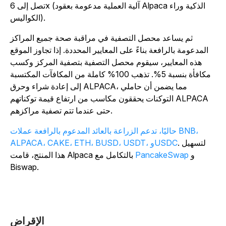
تصل إلى 6x (آلية العملية مدعومة بعقود Alpaca الذكية وراء
الكواليس).
ثم يساعد محصل التصفية في مراقبة صحة جميع المراكز
المدعومة بالرافعة بناءً على المعايير المحددة. إذا تجاوز الموقع
هذه المعايير، سيقوم محصل التصفية بتصفية المركز وكسب
مكافأة بنسبة 5%. تذهب 100% كاملة من المكافآت المكتسبة
إلى إعادة شراء وحرق ALPACA، مما يضمن أن حاملي
التوكنات يحققون مكاسب من ارتفاع قيمة توكناتهم ALPACA
حتى عندما تتم تصفية مراكزهم.
حاليًا، تدعم الزراعة بالعائد المدعوم بالرافعة عملات BNB،
. لتسهيل
ALPACA، CAKE، ETH، BUSD، USDT، وUSDC
و
PancakeSwap
هذا المنتج، قامت Alpaca بالتكامل مع
Biswap.
الإقراض