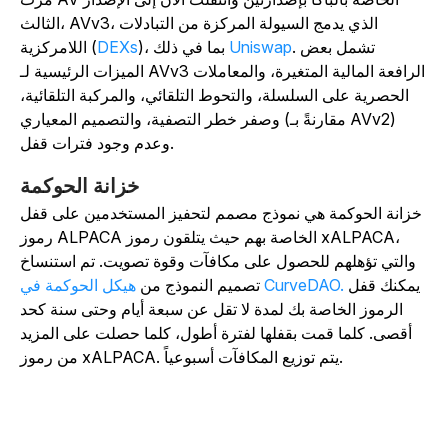
الثالث، AVv3، الذي يدمج السيولة المركزة من التبادلات
. تشمل بعض
Uniswap
)، بما في ذلك
DEXs
اللامركزية (
الميزات الرئيسية لـ AVv3 الرافعة المالية المتغيرة، والمعاملات
الحصرية على السلسلة، والتحوط التلقائي، والمركبة التلقائية،
وصفر خطر التصفية، والتصميم المعياري (مقارنةً بـ AVv2)
وعدم وجود فترات قفل.
خزانة الحوكمة
خزانة الحوكمة هي نموذج مصمم لتحفيز المستخدمين على قفل
رموز ALPACA الخاصة بهم حيث يتلقون رموز xALPACA،
والتي تؤهلهم للحصول على مكافآت وقوة تصويت. تم استنساخ
يمكنك قفل
هيكل الحوكمة في CurveDAO.
تصميم النموذج من
الرموز الخاصة بك لمدة لا تقل عن سبعة أيام وحتى سنة كحد
أقصى. كلما قمت بقفلها لفترة أطول، كلما حصلت على المزيد
من رموز xALPACA. يتم توزيع المكافآت أسبوعياً.