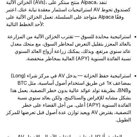
الخزائن الآلية (AVs)، منتج مبتكر على Alpaca، تنفذ
استراتيجيات استثمار معقدة نيابة عنك. اعتبر AV كصندوق تحوط
متواجد على السلسلة. تعمل الخزائن الآلية على Alpaca وفقًا
لأحد الخطط التالية:
ستراتيجية محايدة للسوق — تقترب الخزائن الآلية من المزارعة
العائد المعزز بتقليل التعرض لمخاطر السوق، مع منحك معدل
ائد سنوي مرتفع. وبذلك، يمكنك زراعة أزواج العائد السنوي
بة الفائدة السنوية (APY) العالية بمخاطر منخفضة.
استراتيجية حفظ الخزانة — يدخل AV في مركز شراء (Long)
بمضاعف 1x عن طريق استخدام أصول أساسية، مثل BTC
وBNB، بطريقة تولد عوائد عالية بدون خطر التصفية. يعمل هذا
شكل مشابه للإقراض والستاكينج، ولكن بعائد سنوي نسبة
الفائدة السنوية (APY) أعلى. من أجل القضاء على خطر
التصفية، يقترض AV ويعيد توازن عدة أصول قبل تعرضها للمركز
لطويل.
مرت AV الخاصة بألباكا بإصدارتين وانتقلت الآن إلى الإصدار