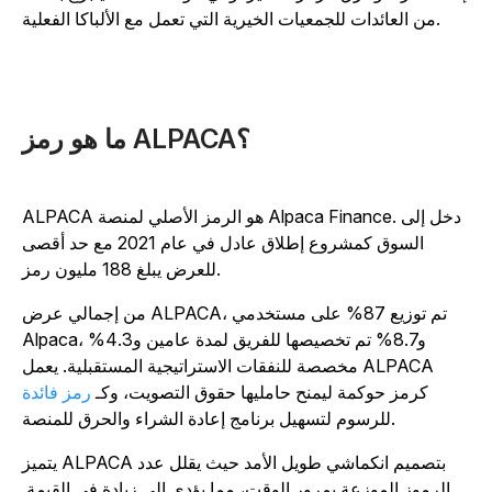
من العائدات للجمعيات الخيرية التي تعمل مع الألباكا الفعلية.
ما هو رمز ALPACA؟
ALPACA هو الرمز الأصلي لمنصة Alpaca Finance. دخل إلى
السوق كمشروع إطلاق عادل في عام 2021 مع حد أقصى
للعرض يبلغ 188 مليون رمز.
من إجمالي عرض ALPACA، تم توزيع 87% على مستخدمي
Alpaca، و8.7% تم تخصيصها للفريق لمدة عامين و4.3%
مخصصة للنفقات الاستراتيجية المستقبلية. يعمل ALPACA
كرمز حوكمة ليمنح حامليها حقوق التصويت، وكـ
رمز فائدة
للرسوم لتسهيل برنامج إعادة الشراء والحرق للمنصة.
يتميز ALPACA بتصميم انكماشي طويل الأمد حيث يقلل عدد
الرموز الموزعة بمرور الوقت، مما يؤدي إلى زيادة في القيمة.