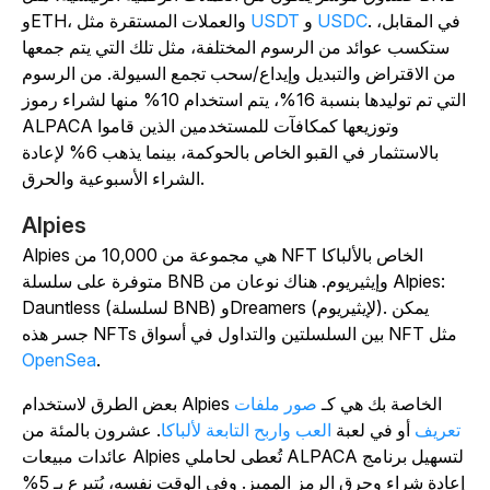
. في المقابل،
USDC
و
USDT
وETH، والعملات المستقرة مثل
ستكسب عوائد من الرسوم المختلفة، مثل تلك التي يتم جمعها
من الاقتراض والتبديل وإيداع/سحب تجمع السيولة. من الرسوم
التي تم توليدها بنسبة 16%، يتم استخدام 10% منها لشراء رموز
ALPACA وتوزيعها كمكافآت للمستخدمين الذين قاموا
بالاستثمار في القبو الخاص بالحوكمة، بينما يذهب 6% لإعادة
الشراء الأسبوعية والحرق.
Alpies
Alpies هي مجموعة من 10,000 من NFT الخاص بالألباكا
متوفرة على سلسلة BNB وإيثيريوم. هناك نوعان من Alpies:
Dauntless (لسلسلة BNB) وDreamers (لإيثيريوم). يمكن
جسر هذه NFTs بين السلسلتين والتداول في أسواق NFT مثل
OpenSea
.
بعض الطرق لاستخدام Alpies الخاصة بك هي كـ
صور ملفات
تعريف
أو في لعبة
العب واربح التابعة لألباكا
. عشرون بالمئة من
عائدات مبيعات Alpies تُعطى لحاملي ALPACA لتسهيل برنامج
إعادة شراء وحرق الرمز المميز. وفي الوقت نفسه، يُتبرع بـ 5%