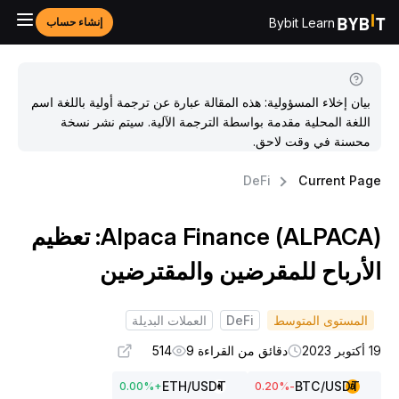
Bybit Learn
إنشاء حساب
بيان إخلاء المسؤولية: هذه المقالة عبارة عن ترجمة أولية باللغة اسم
اللغة المحلية مقدمة بواسطة الترجمة الآلية. سيتم نشر نسخة
محسنة في وقت لاحق.
DeFi
Current Pag
Alpaca Finance (ALPACA): تعظيم
لأرباح للمقرضين والمقترضين
المستوى المتوسط
DeFi
العملات البديلة
كتوبر 2023
دقائق من القراءة 9
514
ETH
/USDT
BTC
/USDT
0.00
%
+
%
-0.20