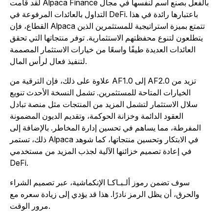
لقد قامت Alpaca Finance بالفعل بصنع اسم لنفسها في مجال
التداول بالعائدات المرفوعة في DeFi. باعتبارها رائدة في هذا
القطاع، فإن Alpaca تتمتع بميزة استراتيجية للمستثمرين الذين
يتطلعون لتنوع محفظتهم الاستثمارية. توفر منتجاتها التي تحقق
العائدات العديدة طيفًا واسعًا من خيارات الاستثمار المصممة
لتنفيذ فعال لرأس المال.
علاوة على ذلك، فإن الترقية من AF1.0 إلى AF2.0 تزيد من
الخيارات المتاحة للمستثمرين. تشمل النسخة الأحدث تنويع
سلال الاستثمار لتشمل المزيد من المنتجات مثل منصة تبادل
العقود الدائمة وخزانة الحوكمة، وتقديم الديون المضمونة
المفرطة، مما يساهم في تحسين إدارة المخاطر. بالإضافة إلى
ذلك، تستمر Alpaca في الابتكار وتحسين منتجاتها، كما شوهد
في إعادة تصميم خزائنها الآلية لجذب المزيد من مستخدمي
DeFi.
سوف تضمن رموز ألـبـاكـا الإنكماشية، عبر تصميم الشراء
والحرق، أن يظل الرمز نادرًا. هذا قد يؤدي إلى زيادة سعره مع
مرور الوقت.