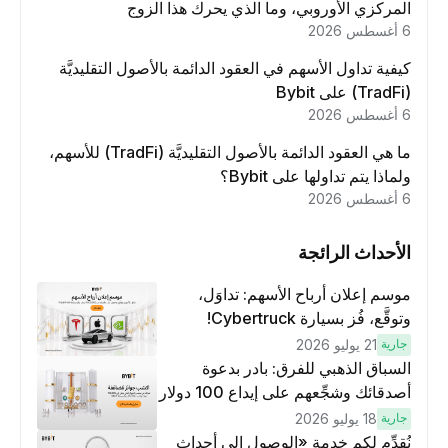
المركزي الأوروبي، وما الذي يحرك هذا الزوج
6 أغسطس 2026
كيفية تداول الأسهم في العقود الدائمة بالأصول التقليديَّة
(TradFi) على Bybit
6 أغسطس 2026
ما هي العقود الدائمة بالأصول التقليديَّة (TradFi) للأسهم،
ولماذا يتم تداولها على Bybit؟
6 أغسطس 2026
الأحداث الرائجة
موسم إعلان أرباح الأسهم: تداوَل،
وتوقَّع، فُز بسيارة Cybertruck!
جارية
21 يوليو 2026
السباق الذهبي للفرق: بادر بدعوة
أصدقائك وشجِّعهم على إيداع 100 دولار
وتنفيذ عمليات تداوُل بقيمة 10 دولار
جارية
18 يوليو 2026
لكسَب مكافآت مُضاعَفة
نُقدِّم لكم خدمة «الوصول إلى أحداث