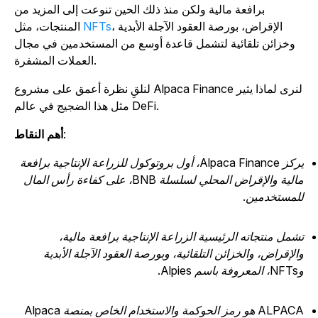
برافعة مالية ولكن منذ ذلك الحين تنوعت إلى المزيد من
، الإقراض، بورصة العقود الآجلة الأبدية
NFTs
المنتجات، مثل
وخزائن تلقائية لتشمل قاعدة أوسع من المستخدمين في مجال
العملات المشفرة.
لنلقِ نظرة أعمق على مشروع Alpaca Finance لنرى لماذا يثير
مثل هذا الضجيج في عالم DeFi.
:
أهم النقاط
يركز Alpaca Finance، أول بروتوكول للزراعة الإنتاجية برافعة
مالية والإقراض المحلي لسلسلة BNB، على كفاءة رأس المال
لمستخدمين.
شمل منتجاته الرئيسية الزراعة الإنتاجية برافعة مالية،
الإقراض، والخزائن التلقائية، وبورصة العقود الآجلة الأبدية
ة باسم Alpies.
ALPACA هو رمز الحوكمة والاستخدام الخاص بمنصة Alpaca