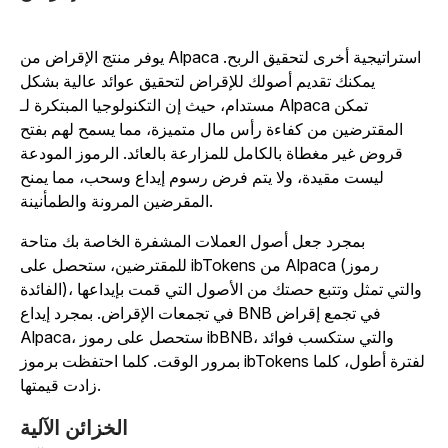
يوفر منتج الإقراض من Alpaca استراتيجية أخرى لتحقيق الربح.
يمكنك تقديم أصولك للإقراض لتحقيق عوائد عالية بشكل
مستدام، حيث إن التكنولوجيا المبتكرة لـ Alpaca تمكن
المقترضين من كفاءة رأس مال متميزة، مما يسمح لهم بفتح
قروض غير مغطاة بالكامل للمزارعة بالعائد. الرموز المودعة
ليست مقيدة، ولا يتم فرض رسوم إيداع وسحب، مما يمنح
المقرضين المرونة والطمأنينة.
بمجرد جعل أصول العملات المشفرة الخاصة بك متاحة
للمقترضين، ستحصل على ibTokens من Alpaca (رموز
الفائدة)، والتي تمثل وتتبع حصتك من الأصول التي قمت بإيداعها
في تجمعات الإقراض. بمجرد إيداع BNB في تجمع إقراض
Alpaca، ستحصل على رموز ibBNB، والتي ستكسب فوائد
بمرور الوقت. كلما احتفظت برموز ibTokens لفترة أطول، كلما
زادت قيمتها.
الخزائن الآلية