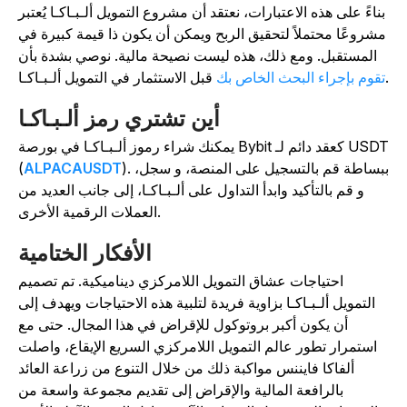
بناءً على هذه الاعتبارات، نعتقد أن مشروع التمويل ألـبـاكـا يُعتبر
شروعًا محتملاً لتحقيق الربح ويمكن أن يكون ذا قيمة كبيرة في
المستقبل. ومع ذلك، هذه ليست نصيحة مالية. نوصي بشدة بأن
تقوم بإجراء البحث الخاص بك
أين تشتري رمز ألـبـاكـا
يمكنك شراء رموز ألـبـاكـا في بورصة Bybit كعقد دائم لـ USDT
). ببساطة قم بالتسجيل على المنصة، و سجل،
ALPACAUSDT
(
و قم بالتأكيد وابدأ التداول على ألـبـاكـا، إلى جانب العديد من
العملات الرقمية الأخرى.
الأفكار الختامية
احتياجات عشاق التمويل اللامركزي ديناميكية. تم تصميم
التمويل ألـبـاكـا بزاوية فريدة لتلبية هذه الاحتياجات ويهدف إلى
أن يكون أكبر بروتوكول للإقراض في هذا المجال. حتى مع
استمرار تطور عالم التمويل اللامركزي السريع الإيقاع، واصلت
ألفاكا فايننس مواكبة ذلك من خلال التنوع من زراعة العائد
بالرافعة المالية والإقراض إلى تقديم مجموعة واسعة من