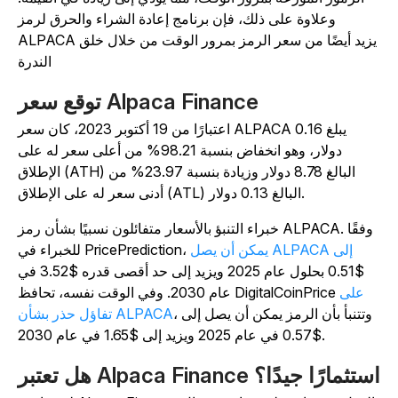
وعلاوة على ذلك، فإن برنامج إعادة الشراء والحرق لرمز
ALPACA يزيد أيضًا من سعر الرمز بمرور الوقت من خلال خلق
الندرة
توقع سعر Alpaca Finance
اعتبارًا من 19 أكتوبر 2023، كان سعر ALPACA يبلغ 0.16
دولار، وهو انخفاض بنسبة 98.21% من أعلى سعر له على
الإطلاق (ATH) البالغ 8.78 دولار وزيادة بنسبة 23.97% من
أدنى سعر له على الإطلاق (ATL) البالغ 0.13 دولار.
خبراء التنبؤ بالأسعار متفائلون نسبيًا بشأن رمز ALPACA. وفقًا
يمكن أن يصل ALPACA إلى
للخبراء في PricePrediction،
$0.51 بحلول عام 2025 ويزيد إلى حد أقصى قدره $3.52 في
على
عام 2030. وفي الوقت نفسه، تحافظ DigitalCoinPrice
، وتتنبأ بأن الرمز يمكن أن يصل إلى
تفاؤل حذر بشأن ALPACA
$0.57 في عام 2025 ويزيد إلى $1.65 في عام 2030.
 تعتبر Alpaca Finance استثمارًا جيدًا؟