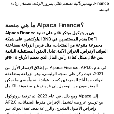
Finance، ويتميز بآلية تضخم تقلل بمرور الوقت لضمان زيادة
يمته.
ما هي منصة Alpaca Finance؟
Alpaca Finance هي بروتوكول مبتكر قائم على تقنية
البلوكتشين على شبكة BNB يقدم للمستثمرين في DeFi
مجموعة متنوعة من المنتجات، مثل فرص الزراعة بمضاعفة
العوائد، الإقراض، الخزائن الآلية، تبادل العقود المستقبلية الدائمة
وNFTs من خلال هيكل كفاءة رأس المال الذي يعظم الأرباح.
تم إطلاق الإصدار الأول من Alpaca Finance، AF1.0، في عام
2021، حيث ركز على منتجه الرئيسي، وهو الزراعة بمضاعفة
العوائد، مما أتاح للمقرضين كسب عوائد ثابتة وآمنة بينما تمكن
المقترضون من الوصول إلى قروض غير مضمونة بالكامل.
ومع ذلك، في عام 2023، تم ترقية بروتوكول Alpaca إلى
AF2.0 مع توسيع عروضه لتشمل الإقراض مفرط الضمانات،
وإقراض الأصول المتدرج، والزراعة بمضاعفة العوائد عبر