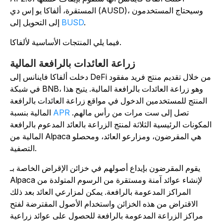
المستقرة، ألفاكا يو إس دي (AUSD)، وسيحتاج المستخدمون
.
BUSD
إلى التحويل إلى
فيما يلي المنتجات الأساسية لألفاكا.
زراعة العائدات بالرافعة المالية
دخلت ألفاكا فاينانس إلى DeFi من خلال تقديم منتج فريد مفقود
في شبكة BNB، وهو زراعة العائدات بالرافعة المالية. يتيح هذا
المنتج للمستخدمين الدخول في مواقع زراعة العائدات بالرافعة
تصل إلى ست مرات من رأس مالهم.
APR
المالية بنسبة
لمكونات الرئيسية الثلاثة لمنتج الزراعة بالعائد المدعوم بالرافعة
المالية من Alpaca هي المقرضون، ومزارعو العائد، ومحصلو
التصفية.
يقوم المقرضون بإيداع أصولهم في خزائن الإقراض الخاصة بـ
Alpaca لإنشاء عوائد آمنة ومستقرة من الرسوم المتولدة من
المراكز المدعومة بالرافعة. يمكن لمزارعي العائد بعد ذلك
الاقتراض من هذه الخزائن واستخدام الأصول المقترضة لفتح
مراكز الزراعة المدعومة بالرافعة للحصول على عوائد زراعية