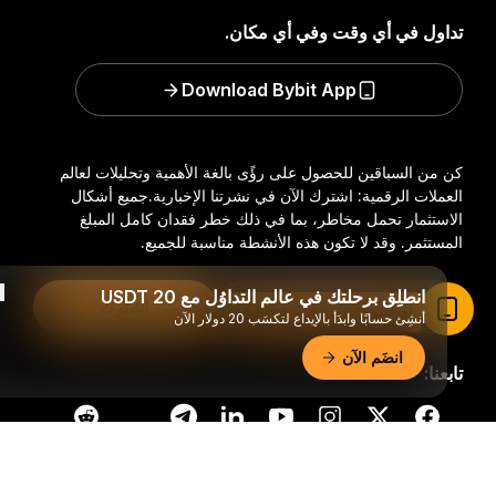
تداول في أي وقت وفي أي مكان.
Download Bybit App
كن من السباقين للحصول على رؤًى بالغة الأهمية وتحليلات لعالم
العملات الرقمية: اشترك الآن في نشرتنا الإخبارية.
جميع أشكال
الاستثمار تحمل مخاطر، بما في ذلك خطر فقدان كامل المبلغ
المستثمر. وقد لا تكون هذه الأنشطة مناسبة للجميع.
انطلِق برحلتك في عالم التداوُل مع 20 USDT
اشترك
اقرأ المقال في تطبيق Bybit
أنشِئ حسابًا وابدَأ بالإيداع لتكسَب 20 دولار الآن
انضَم الآن
تابعنا:
ملخّص تفصيليّ