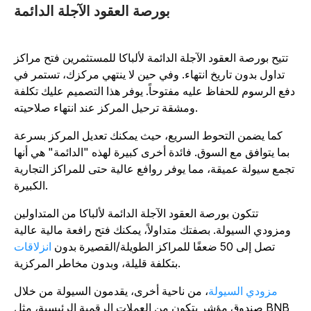
بورصة العقود الآجلة الدائمة
تتيح بورصة العقود الآجلة الدائمة لألباكا للمستثمرين فتح مراكز
تداول بدون تاريخ انتهاء. وفي حين لا ينتهي مركزك، تستمر في
فع الرسوم للحفاظ عليه مفتوحاً. يوفر هذا التصميم عليك تكلفة
ومشقة ترحيل المركز عند انتهاء صلاحيته.
كما يضمن التحوط السريع، حيث يمكنك تعديل المركز بسرعة
بما يتوافق مع السوق. فائدة أخرى كبيرة لهذه "الدائمة" هي أنها
تجمع سيولة عميقة، مما يوفر روافع عالية حتى للمراكز التجارية
الكبيرة.
تتكون بورصة العقود الآجلة الدائمة لألباكا من المتداولين
ومزودي السيولة. بصفتك متداولاً، يمكنك فتح رافعة مالية عالية
تصل إلى 50 ضعفًا للمراكز الطويلة/القصيرة بدون
انزلاقات
بتكلفة قليلة، وبدون مخاطر المركزية.
مزودي السيولة
، من ناحية أخرى، يقدمون السيولة من خلال
صندوق مؤشر يتكون من العملات الرقمية الرئيسية، مثل BNB