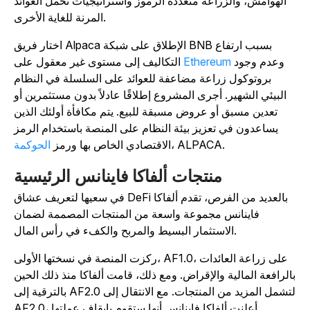
الهوامش، والزراعة متعددة الرموز واستراتيجيات تحمل العوائد
المرنة للغاية الأخرى.
اختار فريق Alpaca الإطلاق على شبكة BNB بسبب ارتفاع
وعدم وجود
Ethereum
التكاليف إلى مستوى غير معقول على
بروتوكول زراعة مضاعفة للعوائد على السلسلة في النظام
البيئي الشهير. أجرى المشروع إطلاقًا عادلاً بدون مستثمرين أو
تعدين مسبق أو عروض مسبقة للبيع. يتم مكافأة أولئك الذين
يساعدون في تعزيز بيئة النظام على المنصة باستخدام الرمز
، ALPACA.
الاقتصادي الخاص بها ورمز
الحوكمة
منتجات ألفاكا فاينانس الرئيسية
في سعيها لتعريف عشاق DeFi بالعديد من الفرص، تقدم ألفاكا
فاينانس مجموعة واسعة من المنتجات المصممة لضمان
الاستثمار البسيط والمربح والكفء في رأس المال.
ركزت المنصة في نسختها الأولى، AF1.0، على زراعة العائدات
الرافعة المالية والإقراض. ومع ذلك، قامت ألفاكا منذ ذلك الحين
بالترقية إلى AF2.0 لتشمل المزيد من المنتجات. مع الانتقال إلى
AF2.0، أعلنت ألفاكا فاينانس أنها ستقوم بإيقاف عملتها