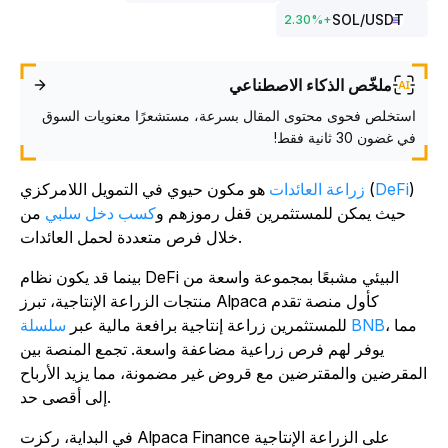
SOL
/USDT
2.30
%
+
ملخّص الذكاء الاصطناعي
استخلص فحوى محتوى المقال بسرعة، مستشعرًا معنويات السوق
في غضون 30 ثانية فقط!
)
DeFi
هو مكون حيوي في التمويل اللامركزي (
زراعة العائدات
حيث يمكن للمستثمرين قفل رموزهم و
كسب دخل سلبي
من
خلال فرص متعددة لحمل العائدات.
بينما قد يكون نظام DeFi البيئي مشبعًا بمجموعة واسعة من
منتجات الزراعة الإنتاجية، تبرز Alpaca كأول منصة تقدم
، مما
سلسلة BNB
للمستثمرين زراعة إنتاجية برافعة مالية عبر
يوفر لهم فرص زراعية مضاعفة واسعة. تجمع المنصة بين
لمقرضين والمقترضين مع قروض غير مضمونة، مما يزيد الأرباح
إلى أقصى حد.
في البداية، ركزت Alpaca Finance على الزراعة الإنتاجية