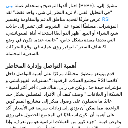
(PEPE)، مشيرًا إلى،
اختار ألدوا التوضيح باستخدام عملة
بيبي
"في التحليل الفني، لا تريد النظر إلى شيء واحد فقط.” لقد
RSI
عرض طرقًا لتحديد مناطق الدعم والمقاومة وتفسير
المؤشرات، مسلطًا الضوء على الشروط التي تشير إلى حالات
شبع الشراء أو البيع. أظهر ألدو أيضًا استخدام أداة الفيبوناتشي،
التي يجدها مفيدة بشكل خاص، "خاصة عندما تكون في وضع
اكتشاف السعر"، لتوفير رؤى عملية في توقع التحركات
السعرية المحتملة.
أهمية التواصل وإدارة المخاطر
قدم بينينغز منظورًا مختلفًا، مركزًا على أهمية التواصل داخل
مجتمع العملات الرقمية: "مستويات الفيبوناتشي و RSI كلاهما
ؤشرات جيدة جدًا، ولكن في رأيي، هناك شيء آخر أكثر أهمية -
لشبكة أو العلاقات." وصف كيف أن الأفراد المتصلين بشكل جيد
غالبًا ما يحصلون على وصول مبكر إلى مشاريع الميم كوين
الواعدة، مما يمكن أن يؤدي إلى زيادات سريعة في الأسعار. أكد
على أهمية أن تكون استباقيًا في المجتمع للحصول على رؤى
وفرص قيمة: “جزء كبير من العملات الرقمية هو من تعرف، وإذا