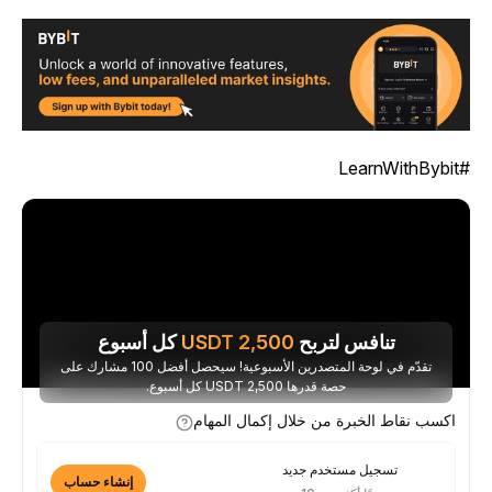
#LearnWit
تنافس لتربح
2,500
USDT
كل أسبوع
تقدّم في لوحة المتصدرين الأسبوعية! سيحصل أفضل 100 مشارك على
حصة قدرها 2,500 USDT كل أسبوع.
اكسب نقاط الخبرة من خلال إكمال المهام
تسجيل مستخدم جديد
إنشاء حساب