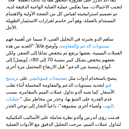
لتجنب الاحتيالات، مما يعكس عملية العناية الواجبة الدقيقة لديه.
تم تصميم استراتيجيته لقياس كل من الضجة الأولية والاهتمام
المستدام بالعملة، وهو أمر حاسم لقرارات الاستثمار الطويلة
الأجل.
ساهم الدو بخبرته في التحليل الفني، لا سيما عن أهمية فهم
مستويات الدعم والمقاومة
. وأوضح قائلاً: "العديد من هذه
العملات الميمية، بعضها يرتفع ثم ينخفض تمامًا إلى الصفر. ولكن
بعضهم ينخفض بشكل كبير بنسبة 70 إلى 80٪، [ويصل] إلى
أنواع رئيسية من الدعم" قبل الارتفاع المحتمل مرة أخرى.
ينصح باستخدام أدوات مثل
تصحيحات فيبوناتشي
على
تريدينج
فيو
لتحديد مستويات الدعم والمقاومة المحتملة أثناء تقلب
الأسعار. كما شبه ألدو تداول عملات الميم بالمقامرة، بسبب
عدم القدرة على التنبؤ بها، وحذر من مخاطر مثل "
عمليات
وأشياء أخرى مشبوهة"، داعياً التجار إلى توخي الحذر.
النهب
قدمت رؤى أندرس وألدو نظرة شاملة على الأساليب التكتيكية
لتداول عملات الميم، مزجت التحليل الدقيق مع الأدوات العملية