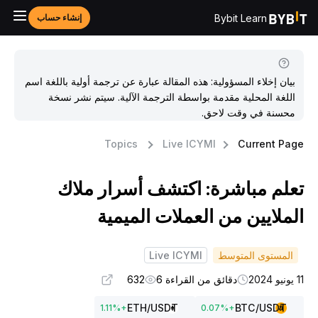
Bybit Learn
إنشاء حساب
بيان إخلاء المسؤولية: هذه المقالة عبارة عن ترجمة أولية باللغة اسم
اللغة المحلية مقدمة بواسطة الترجمة الآلية. سيتم نشر نسخة
محسنة في وقت لاحق.
Topics
Live ICYMI
Current Pag
علم مباشرة: اكتشف أسرار ملاك
لملايين من العملات الميمية
المستوى المتوسط
Live ICYMI
يو 2024
دقائق من القراءة 6
632
ETH
/USDT
BTC
/USDT
1.11
%
+
0.07
%
+