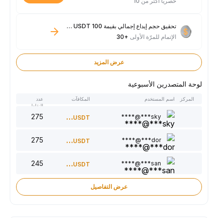
حصريًا أكثر من 10
تحقيق حجم إيداع إجمالي بقيمة 100 USDT فأكثر
الإتمام للمرّة الأولى
+30
عرض المزيد
لوحة المتصدرين الأسبوعية
المركز
اسم المستخدم
المكافآت
عدد
النقاط
275
300
sky***@****
USDT
275
220
dor***@****
USDT
245
150
san***@****
USDT
عرض التفاصيل