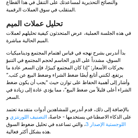
والنصائح التحذيرية لمساعدتك على التنقل في هذا القطاع
المتقلب في سوق العملات الرقمية.
تحليل عملات الميم
ي هذه الجلسة العملية، عرض المتحدثون كيفية تحليلهم لعملات
الميم الحالية مباشرة.
بدأ أندرس بشرح نهجه في قياس اهتمام المجتمع وديناميكيات
السوق، مشدداً على الدور الحاسم لحجم المجتمع في التنبؤ
بحركات الأسعار: “إذا كان المجتمع كبيرًا، فإن السعر عادة ما
يرتفع. لكنني أتابع أيضًا ضغط الشراء وضغط البيع عن كثب.”
وأشار إلى أهمية الحفاظ على توازن حيث "يجب أن يكون ضغط
لشراء أعلى قليلاً من ضغط البيع”، مما يؤدي عادة إلى زيادة في
السعر.
بالإضافة إلى ذلك، قدم أندرس للمشاهدين أدوات متقدمة تعتمد
لى الذكاء الاصطناعي يستخدمها - خاصةً،
التصنيف اللورنتزي
و
اللوجستية الإصدار 3
، والتي تساعده في تحليل ضغوط السوق
هذه بشكل أكثر فعالية.