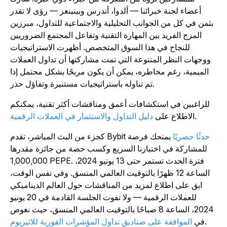
أعضاء لجنة خبرائنا — ألدوا، أندرس وبينينغز — رؤى لا تقدر
بثمن في كل من الجوانب التحليلية والاجتماعية للتداول، مبرزين
المزج الفريد بين المهارة التقنية وتفاعل المجتمع الضروريين
للنجاح في هذا السوق المتخصص. أظهرت الاستراتيجيات
ووجهات النظر المتنوعة التي تمت مشاركتها أن تداول العملات
الميمية، رغم مخاطره، يمكن أن يكون مربحًا بشكل محتمل إذا
تم تناوله باستراتيجيات مستنيرة وتفاؤل حذر.
للراغبين في استكشافات أعمق ومناقشات أكثر تقنية، يمكنكم
.
الاطلاع على
دليل التداول والاستثمار في العملات الرقمية
حدثًا حصريًا
يمنحك فرصة
كجزء من البث المباشر، تقدم Bybit
للمشاركة في اختبارنا السريع وكسب حصة من جائزة مقدرها
1,000,000 PEPE. فترة الحدث تستمر حتى 13 يونيو 2024،
الساعة 12 ظهرًا بالتوقيت العالمي المنسق. وفي نفس الوقت،
ابق على اطلاع لمزيد من المناقشات حول العالم الديناميكي
للعملات الرقمية — ولا تفوت الجلسة القادمة في 20 يونيو
2024، الساعة 8 صباحًا بالتوقيت العالمي المنسق، حيث نغوص
.
في
الموافقة على صناديق تداول المؤشرات الفورية للاثيريوم