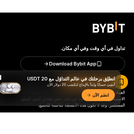
تداول في أي وقت وفي أي مكان.
Download Bybit App
انطلِق برحلتك في عالم التداوُل مع 20 USDT
اقرأ المقال في تطبيق Bybit
أنشِئ حسابًا وابدَأ بالإيداع لتكسَب 20 دولار الآن
كن من السباقين للحصول على رؤًى بالغة الأهمية وتحليلات لعالم
العملات الرقمية: اشترك الآن في نشرتنا الإخبارية.
جميع أشكال
انضَم الآن
الاستثمار تحمل مخاطر، بما في ذلك خطر فقدان كامل المبلغ
المستثمر. وقد لا تكون هذه الأنشطة مناسبة للجميع.
ملخّص تفصيليّ
اشترك