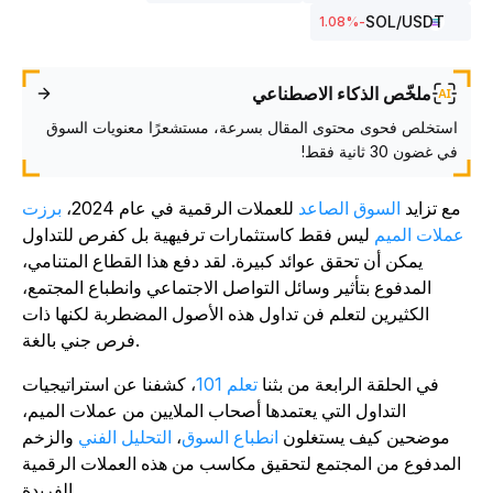
SOL
/USDT
%
-1.08
ملخّص الذكاء الاصطناعي
استخلص فحوى محتوى المقال بسرعة، مستشعرًا معنويات السوق
في غضون 30 ثانية فقط!
مع تزايد
السوق الصاعد
للعملات الرقمية في عام 2024،
برزت
عملات الميم
ليس فقط كاستثمارات ترفيهية بل كفرص للتداول
يمكن أن تحقق عوائد كبيرة. لقد دفع هذا القطاع المتنامي،
المدفوع بتأثير وسائل التواصل الاجتماعي وانطباع المجتمع،
الكثيرين لتعلم فن تداول هذه الأصول المضطربة لكنها ذات
فرص جني بالغة.
في الحلقة الرابعة من بثنا
تعلم 101
، كشفنا عن استراتيجيات
التداول التي يعتمدها أصحاب الملايين من عملات الميم،
موضحين كيف يستغلون
انطباع السوق
،
التحليل الفني
والزخم
المدفوع من المجتمع لتحقيق مكاسب من هذه العملات الرقمية
الفريدة.