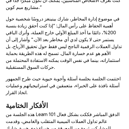
كنت تعرف الأشخاص المناسبين، يمكنك أن تكون مبكرًا جدًا في
مشاريع ميم كوين.”
في موضوع إدارة المخاطر، شارك بينينغز دروسًا شخصية حول
أهمية الحفاظ على رأس المال: “إذا كنت أحقق زيادة بنسبة
200%، دائمًا ما آخذ المبلغ الأولي خارج العملة، وأترك الباقي
يستمر حتى لا يكون لدي أي مخاطر بعد الآن." وأشار إلى أن
تداول العملات الرقمية الناجح ليس فقط حول تحقيق الأرباح، بل
الأهم هو عدم خسارة المال. تسمح له هذه الطريقة بحماية
استثماراته، بينما في نفس الوقت يمكنه الاستفادة المحتملة من
حركات السوق المستقبلية.
اختتمت الجلسة بجلسة أسئلة وأجوبة حيوية حيث طرح الجمهور
أسئلة نافذة على الخبراء، متعمقين في استراتيجياتهم وعمليات
اتخاذ القرار.
الأفكار الختامية
الدفق المباشر فككت بشكل فعال
Learn 101
هذه الجلسة من
عالم تداول العملات الميمية المتقلب والغامض، وقدمت
للمشاركين ثروة من المعرفة من خبراء ذوي خبرة. شارك