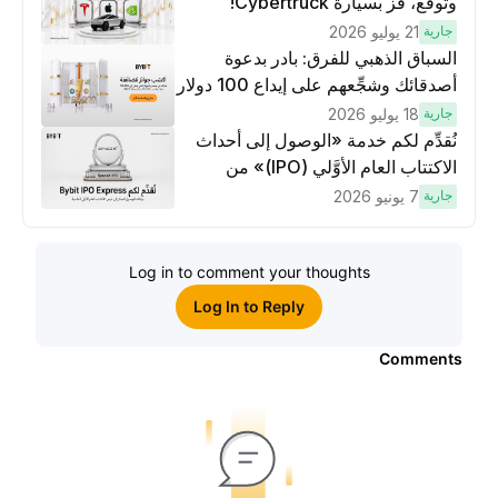
وتوقَّع، فُز بسيارة Cybertruck!
جارية
21 يوليو 2026
السباق الذهبي للفرق: بادر بدعوة
أصدقائك وشجِّعهم على إيداع 100 دولار
وتنفيذ عمليات تداوُل بقيمة 10 دولار
جارية
18 يوليو 2026
لكسَب مكافآت مُضاعَفة
نُقدِّم لكم خدمة «الوصول إلى أحداث
الاكتتاب العام الأوَّلي (IPO)» من
Bybit، بوابتك للوصول المبكر إلى فرص
جارية
7 يونيو 2026
الاكتتاب العام الأوَّلي العالمية
Log in to comment your thoughts
Log In to Reply
Comments