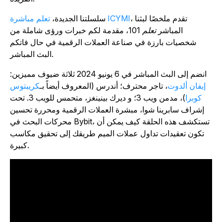
، تقدم ملخصًا لبثنا
تعلم مباشرة ICYMI
سلسلتنا الجديدة،
المباشر
تعلم 101
، مقدمة لكم خبرات ورؤى شاملة من
شخصيات بارزة في صناعة العملات الرقمية في حال فاتكم
البث المباشر.
انضم إلى البث المباشر في 6 يونيو 2024 ثلاثة ضيوف مميزين:
إيفان ألدوت
، تاجر محترف؛ أندرس (المعروف أيضاً بـ
كريبتوس
كوبرا
)، مدمن ويب 3؛ و ديرك بينينغز، متحمس للويب 3. تحت
إشراف سابرينا شوا، مبشرة العملات الرقمية ومحررة تحسين
محركات البحث في Bybit، تستكشف هذه الحلقة كيف يمكن أن
تكون تعقيدات تداول عملات الميم طريقك إلى تحقيق مكاسب
كبيرة.