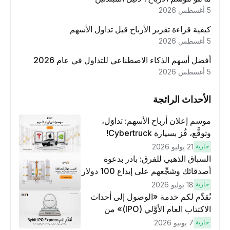
5 أغسطس 2026
كيفية قراءة تقرير الأرباح قبل تداول الأسهم
5 أغسطس 2026
أفضل أسهم الذكاء الاصطناعي للتداول في عام 2026
5 أغسطس 2026
الأحداث الرائجة
موسم إعلان أرباح الأسهم: تداوَل،
وتوقَّع، فُز بسيارة Cybertruck!
جارية
21 يوليو 2026
السباق الذهبي للفرق: بادر بدعوة
أصدقائك وشجِّعهم على إيداع 100 دولار
وتنفيذ عمليات تداوُل بقيمة 10 دولار
جارية
18 يوليو 2026
لكسَب مكافآت مُضاعَفة
نُقدِّم لكم خدمة «الوصول إلى أحداث
الاكتتاب العام الأوَّلي (IPO)» من
Bybit، بوابتك للوصول المبكر إلى فرص
جارية
7 يونيو 2026