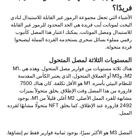
ريدًا؟
لأشياء التي تجعل مجموعة الرموز غير القابلة للاستبدال لنادي
ليخت لموتانت آيب فريدة هي الحد المحدود للرموز غير القابلة
لاستبدال ومصل الموتانت. يمكنك اعتبار هذا المصل كأنبوب
قمي مملوء بسائل سحري يستخدمه القردة المملة ليصبحوا
ردة متحولة.
لمستويات الثلاثة لمصل المتحول
هناك ثلاثة مستويات من قوارير مصل المتحول. وهذه هي M1،
M2، وM3 أو العملاق المتحول، الذي يعتبر الكأس المقدسة
للنظام البيئي بأسره. M1 هو الأقل تكلفة. كان هناك 7500
ارورة من هذا المصل وقت الإطلاق. يخلق متحولاً بميزات
مشابهة للقرد الممل الأصلي. M2 أغلى قليلاً من M1، بوجود
2492 قارورة عند الإطلاق. كما يخلق NFT متحولًا مشابهًا لقرده
لممل.
المصل M3 هو الأكثر تميزًا، بوجود ثمانية قوارير فقط تم إنشاؤها.