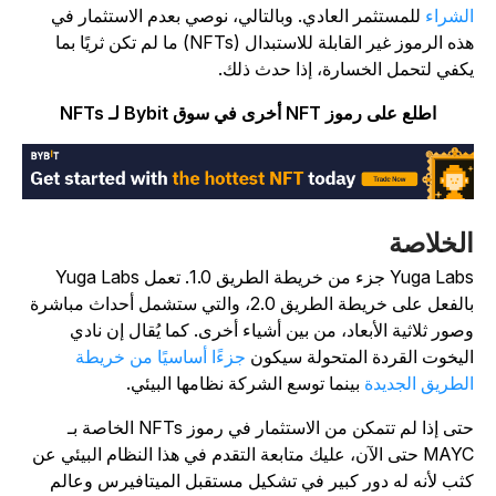
لشراء
للمستثمر العادي. وبالتالي، نوصي بعدم الاستثمار في
هذه الرموز غير القابلة للاستبدال (NFTs) ما لم تكن ثريًا بما
كفي لتحمل الخسارة، إذا حدث ذلك.
اطلع على رموز NFT أخرى في سوق Bybit لـ NFTs
لخلاصة
Yuga Labs جزء من خريطة الطريق 1.0. تعمل Yuga Labs
بالفعل على خريطة الطريق 2.0، والتي ستشمل أحداث مباشرة
صور ثلاثية الأبعاد، من بين أشياء أخرى. كما يُقال إن نادي
ليخوت القردة المتحولة سيكون
جزءًا أساسيًا من خريطة
لطريق الجديدة
بينما توسع الشركة نظامها البيئي.
حتى إذا لم تتمكن من الاستثمار في رموز NFTs الخاصة بـ
MAYC حتى الآن، عليك متابعة التقدم في هذا النظام البيئي عن
ثب لأنه له دور كبير في تشكيل مستقبل الميتافيرس وعالم