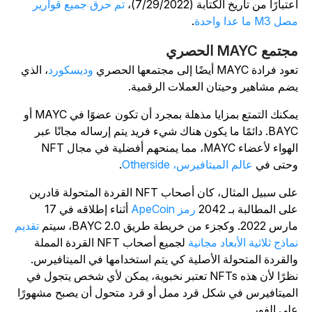
عتبارًا من تاريخ الكتابة (7/29/2022)،
تم حرق جميع قوارير
ل M3 ما عدا واحدة
.
تمع MAYC الحصري
د فرادة MAYC أيضًا إلى مجتمعها الحصري
وديسكورد
، الذي
ضم مشاهير وحيتان العملات الرقمية.
يمكنك التمتع بمزايا مذهلة بمجرد أن تكون عضوًا في MAYC أو
BAYC. دائمًا ما يكون هناك شيء فريد يتم إرساله مجانًا عبر
الهواء لأعضاء MAYC، مما يمنحهم أفضلية في مجال NFT
حتى في
عالم الميتافيرس، Otherside
.
على سبيل المثال، كان أصحاب NFT القردة المتحولة قادرين
لى المطالبة بـ 2042
رمز ApeCoin
أثناء إطلاقه في 17
 2022. وكجزء من خريطة طريق BAYC 2.0، سيتم
تقديم
ماذج ثلاثية الأبعاد مجانية
لجميع أصحاب NFT القردة المملة
القردة المتحولة الأصلية كي يتم استخدامها في الميتافيرس.
نظرًا لأن هذه NFTs تعتبر نخبوية، يمكن لأي شخص يتجول في
لميتافيرس في شكل قرد ممل أو قرد متحول أن يصبح مشهورًا
لى الفور.