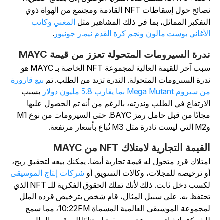
نصائح حول إسقاطات NFT القادمة ومجتمع من الهواة ذوي
لتفكير المماثل، بما في ذلك المشاهير مثل
المغني وكاتب
لأغاني بوست مالون ونجم كرة القدم نيمار جونيور
.
درة السيرومات المتحولة تعزز من قيمة MAYC
سبب آخر للقيمة العالية لمجموعة NFT الخاصة بـ MAYC هو
درة السيرومات المتحولة. الندرة تزيد من الطلب. تم
بيع قارورة
سيروم Mega Mutant بما يقارب 5.8 مليون دولار
بسبب
لارتفاع في الطلب وندرته، بالرغم من أنه تم الحصول عليها
مجانًا من قبل حامل رمز BAYC. حتى السيرومات من نوع M1
M3 تُباع بأسعار مرتفعة.
لقيمة التجارية لامتلاك NFT من MAYC
متلاك قرد متحول له قيمة تجارية أيضا. يمكنك بيعه لتحقيق ربح،
و ترخيصه للمجلات، وكالات التسويق أو
شركات إنتاج الموسيقى
لكسب دخل ثابت. ذلك لأنك تملك الحقوق الفكرية للـ NFT الذي
حتفظ به. على سبيل المثال، قام شخص بترخيص قرده الملل
لمجموعة الموسيقى العالمية المسماة 10:22PM، مما سمح