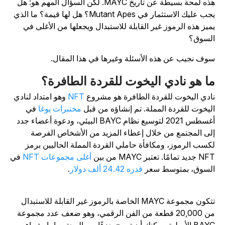
هذه لمحة بسيطة عن تاريخ MAYC. لكن السؤال المهم هو: هل
يجب عليك الاستثمار في Mutant Apes؟ هل لها قيمة؟ ما الذي
ميز هذه الرموز غير القابلة للاستبدال ويجعلها من الأغلى في
لسوق؟
وف نجيب عن هذه الأسئلة وغيرها في هذا المقال.
ا هو نادي اليخوت للقردة الطافرة؟
ادي اليخوت للقردة الطافرة هو مشروع
NFT
وهو امتداد لنادي
ليخوت للقردة المملة. تم إنشاؤه من قبل
مختبرات يوغا
في
أغسطس 2021 لتوسيع نظام BAYC البيئي، ودعوة أعضاء جدد
لى المجتمع من خلال إعطاء المزيد من الأشخاص الفرصة
كسب الرموز، ومكافأة حاملي القردة المملة الحاليين برمز
ديد تمامًا. تعتبر MAYC من بين
أغلى مجموعات NFT
في
لسوق، بمتوسط سعر
قدره 24.42 ألف دولار
.
تتكون مجموعة MAYC الخاصة بالرموز غير القابلة للاستبدال
من 20,000 قطعة من الفن الرقمي، وهو ضعف عدد مجموعة