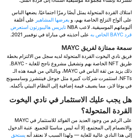
لشركة بإنشاء مجموعة موسيقية استنادًا إلى قرده الملل.
متلاك القردة المتحولة يمثل أيضًا رمزًا اجتماعيًا. يضعها الناس
لى ألواح التزلج الخاصة بهم، و
يعرضها المشاهير
على أغلفة
لبوماتهم الموسيقية. لاعب NBA
تايريس هاليبورتون استعرض
 BAYC الخاص به
على أحذيته في مباراة في نوفمبر 2021.
معة ممتازة لفريق MAYC
ريق نادي اليخوت القردة المتحولة لديه سجل من الالتزام بخطة
طريق NFT الخاصة بهم وتشغيل مشروع ناجح للغاية - BAYC.
ذلك يزيد من ثقة الناس في MAYC، وبالتالي من قيمة هذه الـ
NFTs. استثمرت شركات كبيرة مثل جوجل فينتشرز وسامسونج
ي يوغا لابز، مما يضيف قيمة إضافية إلى النظام البيئي بأكمله.
ل يجب عليك الاستثمار في نادي اليخوت
لقردة المتحولة؟
على الرغم من وجود العديد من الفوائد للاستثمار في MAYC
الانضمام إلى المجتمع، إلا أنه ليس مناسبًا للجميع. عتبة الدخول
لى هذا النادي عالية للغاية — ولهذا السبب لا نعتقد أنه
يستحق