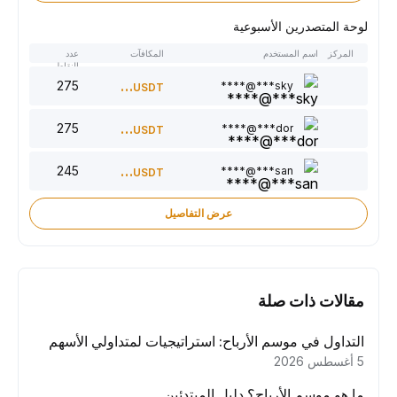
لوحة المتصدرين الأسبوعية
المركز
اسم المستخدم
المكافآت
عدد
النقاط
275
300
sky***@****
USDT
275
220
dor***@****
USDT
245
150
san***@****
USDT
عرض التفاصيل
مقالات ذات صلة
التداول في موسم الأرباح: استراتيجيات لمتداولي الأسهم
5 أغسطس 2026
ما هو موسم الأرباح؟ دليل المبتدئين