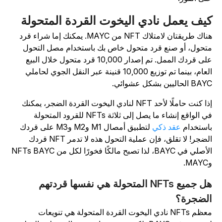
يف يعمل نادي اليخوت القردة المتحولة
هناك طريقتان لامتلاك NFT من MAYC. يمكنك إما شراء قرد
تحول، أو صنع قرد متحول خاص بك باستخدام مصل التحول
على قردك الممل. تم إصدار 10,000 قرد متحول خلال البيع
العام، بينما تم توزيع 10,000 قنينة عبر النقل الجوي لحاملي
B الحاليين بشكل عشوائي.
إذا كنت حاملًا لأحد NFT لنادي اليخوت القردة الضجر، يمكنك
في الواقع إنشاء ما يصل إلى ثلاثة NFTs للقرود المتحولة
استخدام
عقد ذكي
لتطبيق أمصال M1 وM2 وM3 على قردك
الضجر! لا تقلق، فإن عملية التحول هذه لا تدمر NFT قردك
الأصلي في BAYC، لذا تصبح مالكًا فخورًا لكل من NFTs BAYC
MA.
هل جميع NFTs المتحولة هي نفسها قردتهم
لضجرة؟
معظم NFTs نادي اليخوت القردة المتحولة هي تنويعات