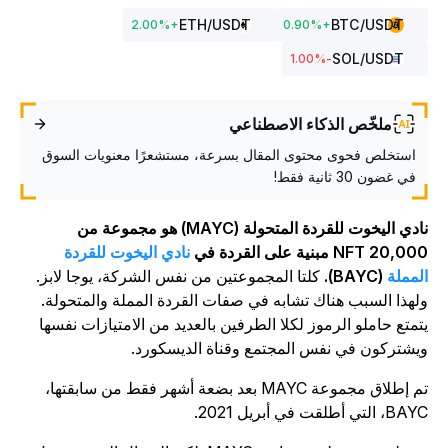
ETH
/USDT
BTC
/USDT
2.00
%
+
0.90
%
+
SOL
/USDT
%
-1.00
ملخّص الذكاء الاصطناعي
استخلص فحوى محتوى المقال بسرعة، مستشعرًا معنويات السوق
في غضون 30 ثانية فقط!
نادي اليخوت للقردة المتحولة (MAYC) هو مجموعة من
20, NFT مبنية على القردة في
نادي اليخوت للقردة
لمملة
(BAYC).
كلتا المجموعتين من نفس الشركة، يوجا لابز.
لهذا السبب هناك تشابه في صفات القردة المملة والمتحولة.
تمتع حاملو الرموز لكلا الطرفين بالعديد من الامتيازات نفسها
يشتركون في نفس المجتمع وقناة الديسكورد.
تم إطلاق مجموعة MAYC بعد بضعة أشهر فقط من سابقتها،
B، التي أطلقت في أبريل 2021.