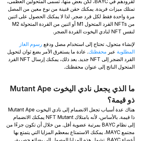
لقرودهم في BAYC، لكن بعض منها، تسمى المتحولين العظمى،
متلك ميزات فريدة. يمكنك حقن قنينة من نوع معين من المصل
رة واحدة فقط لكل قرد ضجر. لذا لا يمكنك الحصول على اثنين
من NFTs القرد المتحول M1 أو اثنين من القردة المتحولة M2
 NFT لنادي اليخوت القردة الضجر.
إنشاء متحول، تحتاج إلى استخدام مصل ودفع
رسوم الغاز
لمطلوبة
عبر
محفظتك
. عادة ما يستغرق الأمر بضع ثوان لتحويل
القرد الضجر إلى NFT جديد. بعد ذلك، يمكنك إرسال NFT القرد
لمتحول الناتج إلى عنوان محفظتك.
ما الذي يجعل نادي اليخوت Mutant Ape
و قيمة؟
هناك عدة أسباب تجعل الانضمام إلى نادي اليخوت Mutant Ape
ذا قيمة. بالأساس، لأنه بامتلاك NFT Mutant يمكنك الانضمام
إلى نظام BAYC بمرتبة عضوية أقل. من خلال أن تكون جزءًا من
مجتمع MAYC، يمكنك الاستمتاع بمعظم المزايا التي يتمتع بها
أعضاء BAYC. تشمل هذه المزايا الوصول إلى بضائع حصرية،