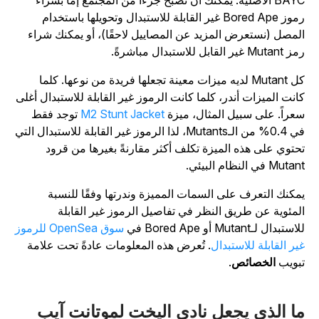
BAYC الأصلية. يمكنك أن تصبح جزءًا من المجتمع إما بشراء
رموز Bored Ape غير القابلة للاستبدال وتحويلها باستخدام
لمصل (نستعرض المزيد عن المصاييل لاحقًا)، أو يمكنك شراء
Muta غير القابل للاستبدال مباشرةً.
كل Mutant لديه ميزات معينة تجعلها فريدة من نوعها. كلما
انت الميزات أندر، كلما كانت الرموز غير القابلة للاستبدال أغلى
عراً. على سبيل المثال، ميزة
M2 Stunt Jacket
توجد فقط
في 0.4% من الـMutants، لذا الرموز غير القابلة للاستبدال التي
حتوي على هذه الميزة تكلف أكثر مقارنةً بغيرها من قرود
Muta في النظام البيئي.
مكنك التعرف على السمات المميزة وندرتها وفقًا للنسبة
لمئوية عن طريق النظر في تفاصيل الرموز غير القابلة
استبدال لـMutant أو Bored Ape في
سوق OpenSea للرموز
ير القابلة للاستبدال
. تُعرض هذه المعلومات عادةً تحت علامة
بويب
الخصائص
.
ا الذي يجعل نادي اليخت لموتانت آيب