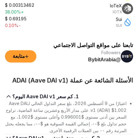
$
0.00313462
IoTeX
+38.00%
IOTX
$
0.69195
Sui
-0.10%
SUI
تابعنا على مواقع التواصل الاجتماعي
Followers
+
متابعة
@BybitArabia
الأسئلة الشائعة عن عملة ADAI (Aave DAI v1)
1. كم سعر Aave DAI v1 اليوم؟
اعتبارًا من 9 أغسطس 2026، بلغ سعر التداول الحالي لـAave DAI
v1 (ADAI) $1.002. على مدار الأربع وعشرين ساعة الماضية، تراوح
السعر بين أدنى مستوى $0.996001 وأعلى مستوى $1.002، مع
حجم تداول بلغ $--. إجمالي القيمة السوقية هو $--، مما يجعله يحتل
المرتبة رقم -- بين العملات الرقمية الأخرى.