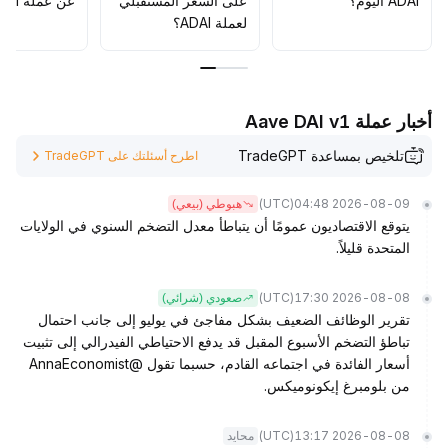
ADAI اليوم؟
على السعر المستقبلي
عن عملة ADAI؟
لعملة ADAI؟
أخبار عملة Aave DAI v1
تلخيص بمساعدة TradeGPT
اطرح أسئلتك على TradeGPT
(UTC)
2026-08-09 04:48
هبوطي (بيعي)
يتوقع الاقتصاديون عمومًا أن يتباطأ معدل التضخم السنوي في الولايات
المتحدة قليلاً.
(UTC)
2026-08-08 17:30
صعودي (شرائي)
تقرير الوظائف الضعيف بشكل مفاجئ في يوليو إلى جانب احتمال
تباطؤ التضخم الأسبوع المقبل قد يدفع الاحتياطي الفيدرالي إلى تثبيت
أسعار الفائدة في اجتماعه القادم، حسبما تقول @AnnaEconomist
من بلومبرغ إيكونوميكس.
(UTC)
2026-08-08 13:17
محايد