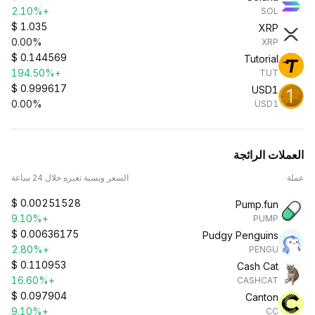
+2.10%
SOL
$
1.035
XRP
0.00%
XRP
$
0.144569
Tutorial
+194.50%
TUT
$
0.999617
USD1
0.00%
USD1
العملات الرائجة
عملة
السعر ونسبة تغيره خلال 24 ساعة
$
0.00251528
Pump.fun
+9.10%
PUMP
$
0.00636175
Pudgy Penguins
+2.80%
PENGU
$
0.110953
Cash Cat
+16.60%
CASHCAT
$
0.097904
Canton
+9.10%
CC