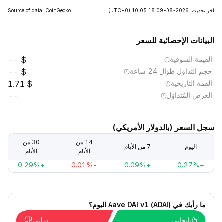
آخر تحديث: 2026-08-09 10:05:18
(UTC+0)
Source of data: CoinGecko
البيانات الإحصائية للسعر
القيمة السوقية
--
حجم التداول طوال 24 ساعة
--
القمة التاريخية
1.71
العرض المُتداوَل
--
سجل السعر (بالدولار الأمريكي)
14 من
30 من
اليوم
7 من الأيام
الأيام
الأيام
+0.29%
-0.01%
+0.09%
+0.27%
ما رأيك في Aave DAI v1 (ADAI) اليوم؟
إيجابي
سلبي