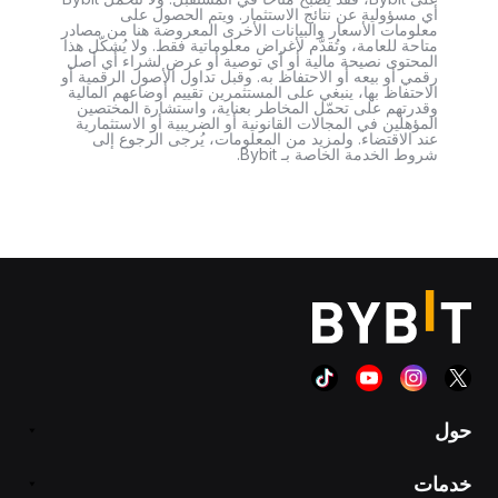
أي مسؤولية عن نتائج الاستثمار. ويتم الحصول على
معلومات الأسعار والبيانات الأخرى المعروضة هنا من مصادر
متاحة للعامة، وتُقدَّم لأغراض معلوماتية فقط. ولا يُشكّل هذا
المحتوى نصيحة مالية أو أي توصية أو عرض لشراء أي أصل
رقمي أو بيعه أو الاحتفاظ به. وقبل تداول الأصول الرقمية أو
الاحتفاظ بها، ينبغي على المستثمرين تقييم أوضاعهم المالية
وقدرتهم على تحمّل المخاطر بعناية، واستشارة المختصين
المؤهلين في المجالات القانونية أو الضريبية أو الاستثمارية
عند الاقتضاء. ولمزيد من المعلومات، يُرجى الرجوع إلى
شروط الخدمة الخاصة بـ Bybit.
حول
خدمات