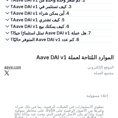
2. كم سعر وحدة واحدة من Aave DAI v1؟
3. كيف تستثمر في Aave DAI v1؟
4. أين يمكن شراء Aave DAI v1؟
5. كيف تشتري Aave DAI v1؟
6. كيف يمكنك بيع Aave DAI v1؟
7. هل عملة Aave DAI v1 تمثل استثمارًا جيدًا؟
8. كم عدد Aave DAI v1 المتوفر حاليًا؟
الموارد المُتاحة لعملة Aave DAI v1
الموقع الإلكتروني
aave.com
مجتمع العملة
إخلاء مسؤولية
تنطوي الاستثمارات في العملات الرقمية، بما في ذلك شراء
وغيرها من الأصول الرقمية على Bybit، على مخاطر سوقية
كبيرة. وإذا لم يكن الأصل الرقمي الذي تبحث عنه متاحًا حاليًا
على Bybit، فقد يصبح متاحًا في المستقبل. ولا تتحمل Bybit