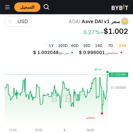
التسجيل
أسعار العملات الرقمية
سعر Aave DAI v1 ADAI
سعر Aave DAI v1
ADAI
USD
$1.002
+0.27%
1Y
200D
60D
30D
14D
7D
24H
منخفض
0.996001
$
مرتفع
1.002048
$