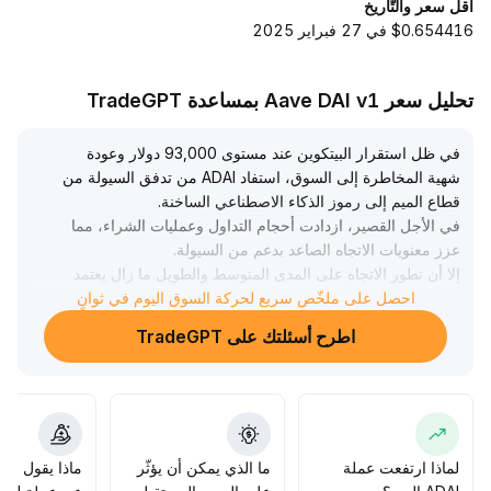
أقل سعر والتّاريخ
$0.654416 في 27 فبراير 2025
تحليل سعر Aave DAI v1 بمساعدة TradeGPT
في ظل استقرار البيتكوين عند مستوى 93,000 دولار وعودة
شهية المخاطرة إلى السوق، استفاد ADAI من تدفق السيولة من
قطاع الميم إلى رموز الذكاء الاصطناعي الساخنة
.
في الأجل القصير، ازدادت أحجام التداول وعمليات الشراء، مما
عزز معنويات الاتجاه الصاعد بدعم من السيولة
.
إلا أن تطور الاتجاه على المدى المتوسط والطويل ما زال يعتمد
على استمرار التدفقات الصافية لصناديق البيتكوين المتداولة
احصل على ملخّص سريع لحركة السوق اليوم في ثوانٍ
وظروف السيولة العامة، مع ضرورة متابعة بيانات التوظيف
اطرح أسئلتك على TradeGPT
الأمريكية والتطورات الجيوسياسية بشكل ديناميكي
.
يُنصح المستثمرون بالمشاركة بحذر في الحركات قصيرة الأمد، مع
ضبط نقاط جني الأرباح بدقة قرب القمم القصيرة (سحب لا
يتجاوز 8%)، ورصد إشارات الرياح المعاكسة الماكرو لتفادي
مخاطر تصاعد تقلبات السوق
.
لماذا ارتفعت عملة
ما الذي يمكن أن يؤثّر
ماذا يقول الم