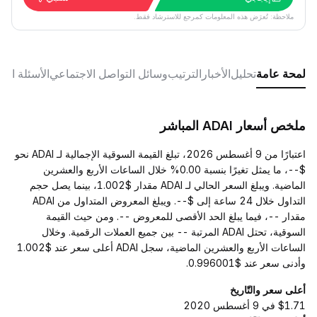
ملاحظة: تُعرَض هذه المعلومات كمرجع للاسترشاد فقط.
لمحة عامة
تحليل
الأخبار
الترتيب
وسائل التواصل الاجتماعي
الأسئلة الش
ملخص أسعار ADAI المباشر
اعتبارًا من 9 أغسطس 2026، تبلغ القيمة السوقية الإجمالية لـ ADAI نحو
$--، ما يمثل تغيرًا بنسبة 0.00% خلال الساعات الأربع والعشرين
الماضية. ويبلغ السعر الحالي لـ ADAI مقدار $1.002، بينما يصل حجم
التداول خلال 24 ساعة إلى $--. ويبلغ المعروض المتداول من ADAI
مقدار --، فيما يبلغ الحد الأقصى للمعروض --. ومن حيث القيمة
السوقية، تحتل ADAI المرتبة -- بين جميع العملات الرقمية. وخلال
الساعات الأربع والعشرين الماضية، سجل ADAI أعلى سعر عند $1.002
وأدنى سعر عند $0.996001.
أعلى سعر والتّاريخ
$1.71 في 9 أغسطس 2020