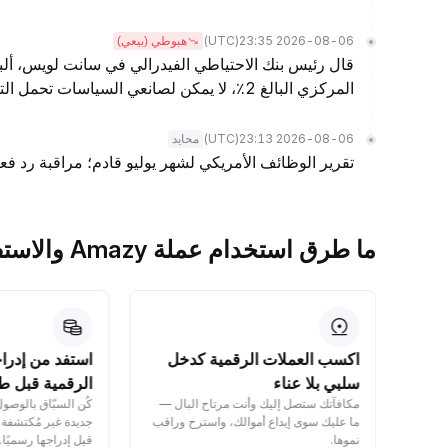
(UTC)
2026-08-06 23:35
هبوطي (بيعي)
قال رئيس بنك الاحتياطي الفيدرالي في سانت لويس، ألب
المركزي البالغ 2٪، لا يمكن لصانعي السياسات تحمل التضخم الأعلى أثناء انتظارهم لاحتمالية نمو إنتاجية أقوى.
(UTC)
2026-08-06 23:13
محايد
تقرير الوظائف الأمريكي لشهر يوليو قادم؛ مراقبة رد فعل
ما طرق استخدام عملة Amazy والاستفادة منها؟
اكسب العملات الرقمية كدخل
استفد من إدرا
 —
سلبي بلا عناء
الرقمية قبل طر
مكافآتك ستصل إليك وأنت مرتاح البال —
كُن السبّاق بالوصو
ما عليك سوى إيداع أموالك، واسترح وراقب
جديدة غير مُكتشفة 
نموها.
قبل إدراجها رسميًا.