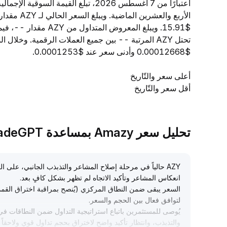
$15.91. ويبلغ المعروض
$0.00012668 وأدنى سعر عند $0.0001253.
أعلى سعر والتّاريخ
أقل سعر والتّاريخ
تحليل سعر Amazy بمساعدة TradeGPT
AZY حالياً في مرحلة إصلاح المشاعر والتذبذب الجانبي، على
انعكاس المشاعر وتأكيد الاتجاه لم تظهر بشكل كافٍ بعد
.
السعر يبقى ضمن النطاق المركزي (يُنصح بمراقبة اختراق القمم 
لتوافق فعال بين الحجم والسعر
.
يُوصى للمستثمرين باتباع استراتيجية التداول ضمن النطاقات في 
والتذبذب، وانتظار تأكيد واضح لاختراق بحجم تداول قوي ولاحقاً 