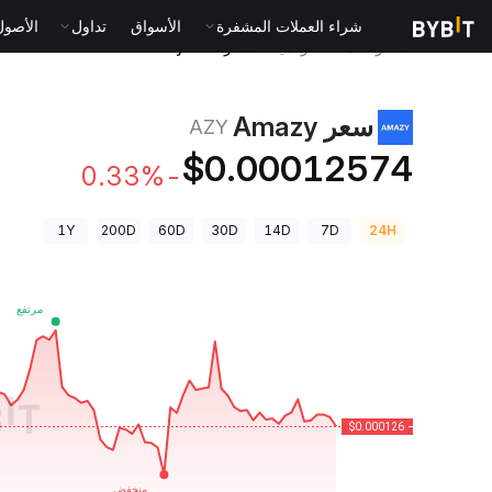
شراء العملات المشفرة
الأسواق
تداول
الأصول الت
أسعار العملات الرقمية
سعر Amazy AZY
سعر Amazy
AZY
$0.00012574
-0.33%
1Y
200D
60D
30D
14D
7D
24H