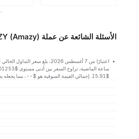
الأسئلة الشائعة عن عملة AZY (Amazy)
$15.91. إجمالي القيمة السوقية هو $--، مما يجعله يحتل المرتبة رقم -- بين العملات الرقمية الأخرى.