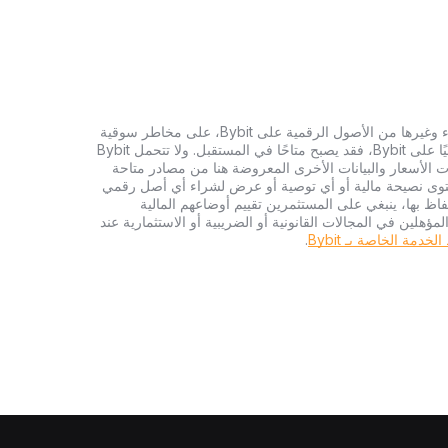
تنطوي الاستثمارات في العملات الرقمية، بما في ذلك شراء وغيرها من الأصول الرقمية على Bybit، على مخاطر سوقية
كبيرة. وإذا لم يكن الأصل الرقمي الذي تبحث عنه متاحًا حاليًا على Bybit، فقد يصبح متاحًا في المستقبل. ولا تتحمل Bybit
 الأسعار والبيانات الأخرى المعروضة هنا من مصادر متاحة
المحتوى نصيحة مالية أو أي توصية أو عرض لشراء أي أصل رقمي
تفاظ بها، ينبغي على المستثمرين تقييم أوضاعهم المالية
ؤهلين في المجالات القانونية أو الضريبية أو الاستثمارية عند
دمة الخاصة بـ Bybit
.