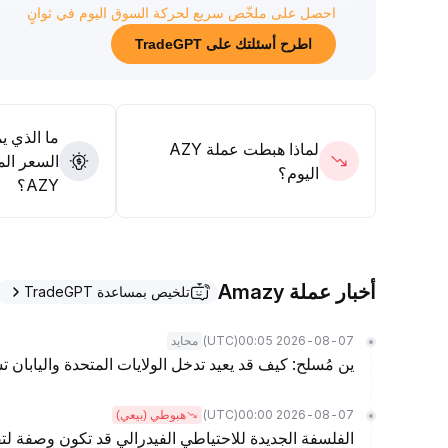
احصل على ملخّص سريع لحركة السوق اليوم في ثوانٍ
اطرح أسئلتك على TradeGPT
ما الذي ي
لماذا هبطت عملة AZY
السعر الم
اليوم؟
AZY؟
أخبار عملة Amazy
تلخيص بمساعدة TradeGPT
(UTC)
2026-08-07 00:05
محايد
ين مُسلح: كيف قد يعيد تدخل الولايات المتحدة واليابان 
(UTC)
2026-08-07 00:00
هبوطي (بيعي)
الفلسفة الجديدة للاحتياطي الفيدرالي قد تكون وصفة لتق