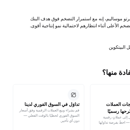
رتو موساليم، إنه مع استمرار التضخم فوق هدف البنك
 البيتكوين
جات العملات
تداوَل في السوق الفوري لدينا
حو
قم بشراء وبيع العملات الرقمية وفق أسعار
حو
حها رسميًا
السوق الفوري لحظيًا بالوقت الفعلي —
بس
ل إلى عملاتٍ رقمية
دون أي تأخير.
— احظَ بفرصة تداولها