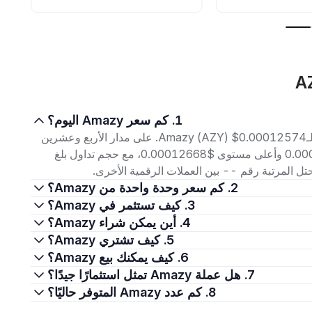
1. كم سعر Amazy اليوم؟
اعتبارًا من 7 أغسطس 2026، بلغ سعر التداول الحالي لـAmazy (AZY) $0.00012574. على مدار الأربع وعشرين
ساعة الماضية، تراوح السعر بين أدنى مستوى $0.0001253 وأعلى مستوى $0.00012668، مع حجم تداول بلغ
2. كم سعر وحدة واحدة من Amazy؟
3. كيف تستثمر في Amazy؟
4. أين يمكن شراء Amazy؟
5. كيف تشتري Amazy؟
6. كيف يمكنك بيع Amazy؟
7. هل عملة Amazy تمثل استثمارًا جيدًا؟
8. كم عدد Amazy المتوفر حاليًا؟