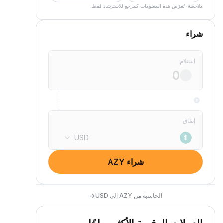
ملاحظة: تُعرَض هذه المعلومات كمرجع للاسترشاد فقط.
شراء
استلام
إنفاق
USD
$
شراء AZY
→
الحاسبة من AZY إلى USD