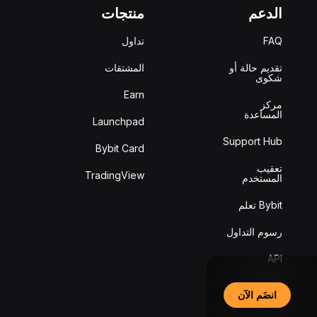
الدعم
منتجات
FAQ
تداول
تقديم حالة أو
المشتقات
شكوى
Earn
مركز
المساعدة
Launchpad
Support Hub
Bybit Card
تعقيب
TradingView
المستخدم
Bybit تعلم
رسوم التداول
API
التحقق من
انضَم الآن
السلامة