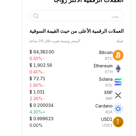
العملات الرقمية الأكثر رواجًا
بحث
العملات الرقمية الأعلى من حيث القيمة السوقية
عملة
السعر ونسبة تغيره خلال 24 ساعة
$
64,383.00
Bitcoin
-0.30%
BTC
$
1,902.56
Ethereum
-0.40%
ETH
$
72.71
Solana
-1.90%
SOL
$
1.031
XRP
-2.30%
XRP
$
0.200034
Cardano
+4.30%
ADA
$
0.999623
USD1
0.00%
USD1