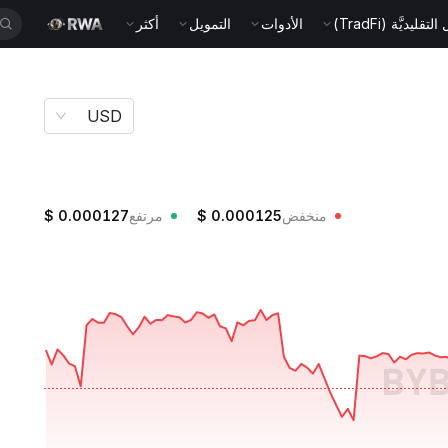
قليديَّة (TradFi)
الأدوات
التمويل
أكثر
USD
منخفض
0.000125
$
مرتفع
0.000127
$