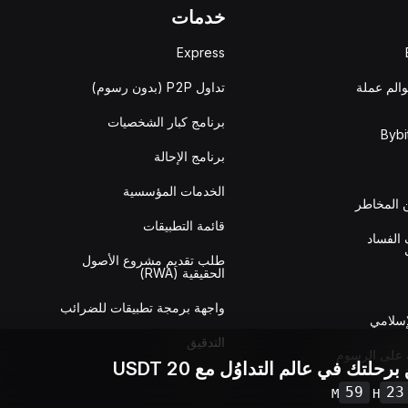
خدمات
Express
والم عملة
تداول P2P (بدون رسوم)
برنامج كبار الشخصيات
برنامج الإحالة
الخدمات المؤسسية
المخاطر
قائمة التطبيقات
الفساد
طلب تقديم مشروع الأصول
الحقيقية (RWA)
واجهة برمجة تطبيقات للضرائب
إسلامي
التدقيق
 على الرسوم
برحلتك في عالم التداوُل مع 20 USDT
59
23
M
H