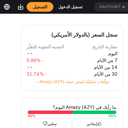
التسجيل
تسجيل الدخول
XAUT/USDT
🔥
سجل السعر (بالدولار الأمريكي)
مقارنة التاريخ
النسبة المئوية للتغيُّر
اليوم
--
7 من الأيام
-0.99%
14 من الأيام
--
30 من الأيام
-31.74%
توقُّعات تحليليَّة لسعر عملة Amazy (AZY)
ما رأيك في Amazy (AZY) اليوم؟
50
%
50
%
إيجابي
سلبي