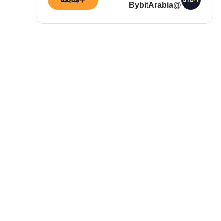
+
@BybitArabia