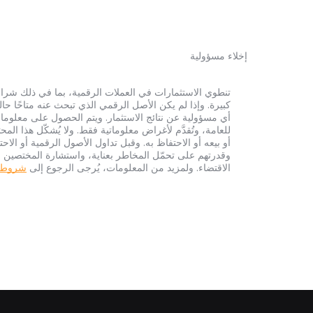
إخلاء مسؤولية
أي مسؤولية عن نتائج الاستثمار. ويتم الحصول على معلومات
للعامة، وتُقدَّم لأغراض معلوماتية فقط. ولا يُشكّل هذا 
أو بيعه أو الاحتفاظ به. وقبل تداول الأصول الرقمية أو الاح
وقدرتهم على تحمّل المخاطر بعناية، واستشارة المختصين الم
الاقتضاء. ولمزيد من المعلومات، يُرجى الرجوع إلى
شروط الخ