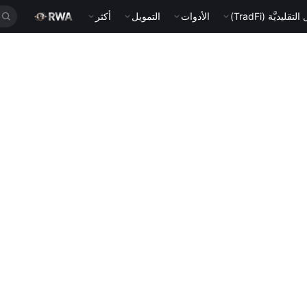
قليديَّة (TradFi)
الأدوات
التمويل
أكثر