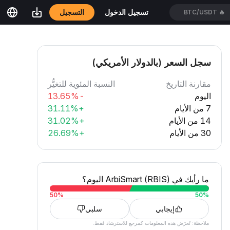
التسجيل
تسجيل الدخول
BTC/USDT
🔥
سجل السعر (بالدولار الأمريكي)
مقارنة التاريخ
النسبة المئوية للتغيُّر
اليوم
-13.65%
7 من الأيام
+31.11%
14 من الأيام
+31.02%
30 من الأيام
+26.69%
ما رأيك في ArbiSmart (RBIS) اليوم؟
50
%
50
%
إيجابي
سلبي
ملاحظة: تُعرَض هذه المعلومات كمرجع للاسترشاد فقط.