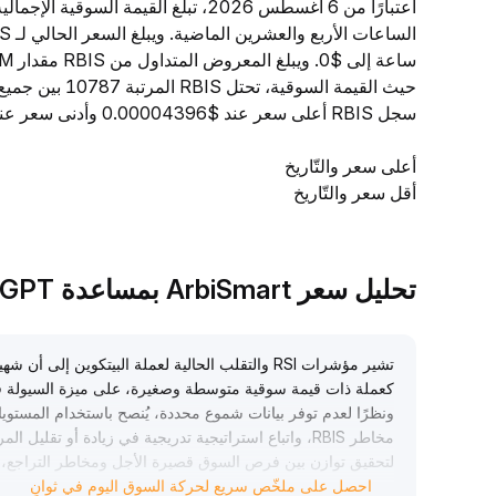
حيث القيمة السو
سجل RBIS أعلى سعر عند $0.00004396 وأدنى سعر عند $0.00003796.
أعلى سعر والتّاريخ
أقل سعر والتّاريخ
تحليل سعر ArbiSmart بمساعدة TradeGPT
كعملة ذات قيمة سوقية متوسطة وصغيرة، على ميزة السيولة في
مخاطر RBIS، واتباع استراتيجية تدريجية في زيادة أو تق
لتحقيق توازن بين فرص السوق قصيرة الأجل ومخاطر التراجع، وت
احصل على ملخّص سريع لحركة السوق اليوم في ثوانٍ