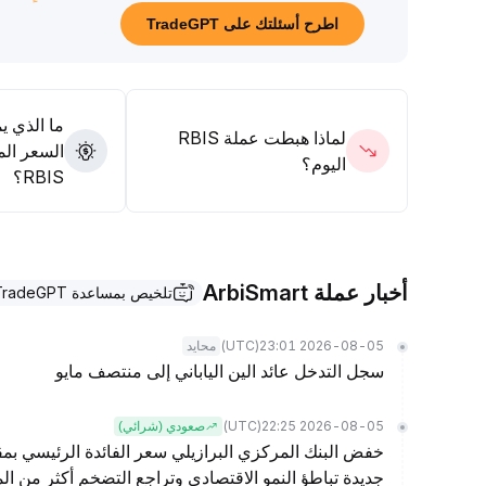
اطرح أسئلتك على TradeGPT
ما الذي ي
لماذا هبطت عملة RBIS
السعر الم
اليوم؟
RBIS؟
أخبار عملة ArbiSmart
تلخيص بمساعدة TradeGPT
(UTC)
2026-08-05 23:01
محايد
سجل التدخل عائد الين الياباني إلى منتصف مايو
(UTC)
2026-08-05 22:25
صعودي (شرائي)
خفض البنك المركزي البرازيلي سعر الفائدة الرئيسي بمقد
جديدة تباطؤ النمو الاقتصادي وتراجع التضخم أكثر من الم