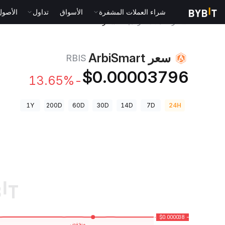
شراء العملات المشفرة
الأسواق
تداول
الأصول الت
أسعار العملات الرقمية
سعر ArbiSmart RBIS
سعر ArbiSmart
RBIS
$0.00003796
-13.65%
1Y
200D
60D
30D
14D
7D
24H