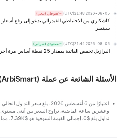
(UTC)
2026-08-05 21:48
هبوطي (بيعي)
كاشكاري من الاحتياطي الفيدرالي يدعو إلى رفع أسعار ا
سبتمبر
(UTC)
2026-08-05 21:44
صعودي (شرائي)
البرازيل تخفض الفائدة بمقدار 25 نقطة أساس مرة أخرى، وخفض الفائدة في سبتمبر قيد التنفيذ
الأسئلة الشائعة عن عملة RBIS (ArbiSmart)
تداول بلغ $0. إجمالي القيمة السوقية هو $7.39K، مما يجعله يحتل المرتبة رقم 10787 بين العملات الرقمية الأخرى.