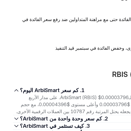
لفائدة حتى مع مراهنة المتداولين ضد رفع سعر الفائدة في
1. كم سعر ArbiSmart اليوم؟
اعتبارًا من 6 أغسطس 2026، بلغ سعر التداول الحالي لـArbiSmart (RBIS) $0.00003796. على مدار الأربع
وعشرين ساعة الماضية، تراوح السعر بين أدنى مستوى $0.00003796 وأعلى مستوى $0.00004396، مع حجم
2. كم سعر وحدة واحدة من ArbiSmart؟
3. كيف تستثمر في ArbiSmart؟