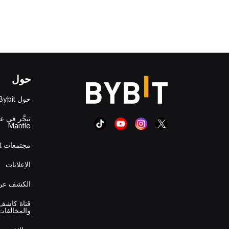
حول
حول Bybit
تبحَّر في ع
Mantle
مجتمعات Bybit
الإعلانات
الكشف عن 
قناة كاشف 
والمخالفات