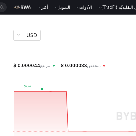
قليديَّة (TradFi)
الأدوات
التمويل
أكثر
USD
منخفض
0.000038
$
مرتفع
0.000044
$