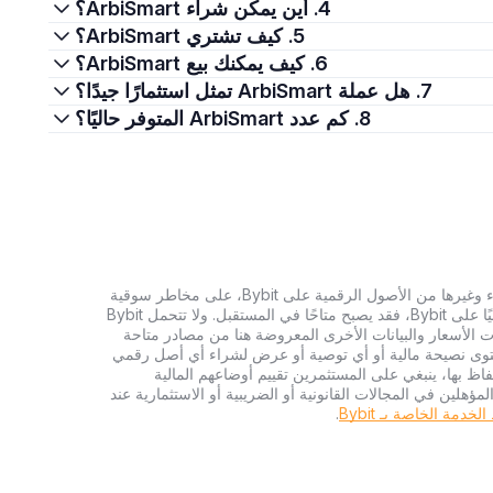
4. أين يمكن شراء ArbiSmart؟
5. كيف تشتري ArbiSmart؟
6. كيف يمكنك بيع ArbiSmart؟
7. هل عملة ArbiSmart تمثل استثمارًا جيدًا؟
8. كم عدد ArbiSmart المتوفر حاليًا؟
تنطوي الاستثمارات في العملات الرقمية، بما في ذلك شراء وغيرها من الأصول الرقمية على Bybit، على مخاطر سوقية
كبيرة. وإذا لم يكن الأصل الرقمي الذي تبحث عنه متاحًا حاليًا على Bybit، فقد يصبح متاحًا في المستقبل. ولا تتحمل Bybit
 الأسعار والبيانات الأخرى المعروضة هنا من مصادر متاحة
المحتوى نصيحة مالية أو أي توصية أو عرض لشراء أي أصل رقمي
تفاظ بها، ينبغي على المستثمرين تقييم أوضاعهم المالية
ؤهلين في المجالات القانونية أو الضريبية أو الاستثمارية عند
دمة الخاصة بـ Bybit
.