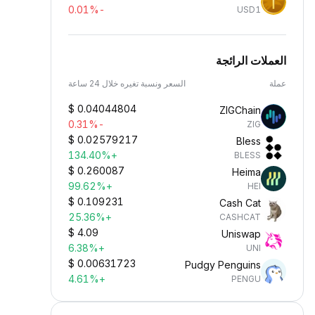
-0.01%
USD1
العملات الرائجة
عملة
السعر ونسبة تغيره خلال 24 ساعة
$
0.04044804
ZIGChain
-0.31%
ZIG
$
0.02579217
Bless
+134.40%
BLESS
$
0.260087
Heima
+99.62%
HEI
$
0.109231
Cash Cat
+25.36%
CASHCAT
$
4.09
Uniswap
+6.38%
UNI
$
0.00631723
Pudgy Penguins
+4.61%
PENGU