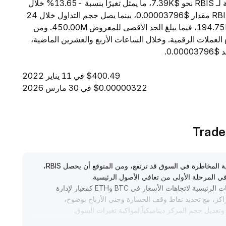
اعتبارًا من 6 أغسطس 2026، تبلغ القيمة السوقية الإجمالية لـ RBIS نحو $7.39K، ما يمثل تغيرًا بنسبة -13.65% خلال
الساعات الأربع والعشرين الماضية. ويبلغ السعر الحالي لـ RBIS مقدار $0.00003796، بينما يصل حجم التداول خلال 24
ساعة إلى $0. ويبلغ المعروض المتداول من RBIS مقدار 194.75M، فيما يبلغ الحد الأقصى للمعروض 450.00M. ومن
قية، تحتل RBIS المرتبة 10787 بين جميع العملات الرقمية. وخلال الساعات الأربع والعشرين الماضية،
$400.49 في 11 يناير 2022
$0.00000322 في 30 مارس 2026
تشير مؤشرات RSI والتقلب الحالية لعملة البيتكوين إلى أن شهية المخاطرة في السوق قد ترتفع، ومن المتوقع أن يحصل RBIS،
 المرحلة الأولى من تعافي الأصول الرئيسية
.
ونظرًا لعدم توفر بيانات شموع محددة، يُنصح باستخدام المستويات الرئيسية لاتجاهات الأسعار في BTC وETH كمعيار لإدارة
ليل المراكز، مع تحديد نقاط وقف الخسارة وجني الأرباح بوضوح،
عديل حجم المركز ديناميكياً لمواكبة تغيرات السوق
.