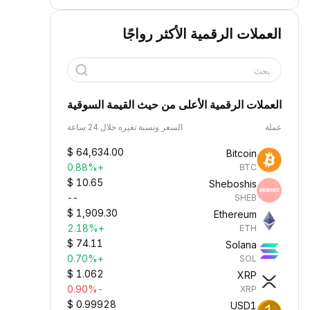
العملات الرقمية الأكثر رواجًا
بحث
العملات الرقمية الأعلى من حيث القيمة السوقية
عملة
السعر ونسبة تغيره خلال 24 ساعة
$
64,634.00
Bitcoin
+0.88%
BTC
$
10.65
Sheboshis
--
SHEB
$
1,909.30
Ethereum
+2.18%
ETH
$
74.11
Solana
+0.70%
SOL
$
1.062
XRP
-0.90%
XRP
$
0.99928
USD1