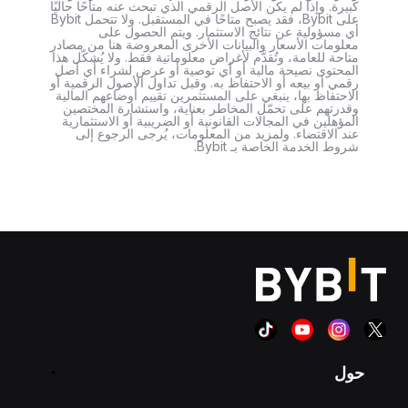
كبيرة. وإذا لم يكن الأصل الرقمي الذي تبحث عنه متاحًا حاليًا
على Bybit، فقد يصبح متاحًا في المستقبل. ولا تتحمل Bybit
أي مسؤولية عن نتائج الاستثمار. ويتم الحصول على
معلومات الأسعار والبيانات الأخرى المعروضة هنا من مصادر
متاحة للعامة، وتُقدَّم لأغراض معلوماتية فقط. ولا يُشكّل هذا
المحتوى نصيحة مالية أو أي توصية أو عرض لشراء أي أصل
رقمي أو بيعه أو الاحتفاظ به. وقبل تداول الأصول الرقمية أو
الاحتفاظ بها، ينبغي على المستثمرين تقييم أوضاعهم المالية
وقدرتهم على تحمّل المخاطر بعناية، واستشارة المختصين
المؤهلين في المجالات القانونية أو الضريبية أو الاستثمارية
عند الاقتضاء. ولمزيد من المعلومات، يُرجى الرجوع إلى
شروط الخدمة الخاصة بـ Bybit.
حول