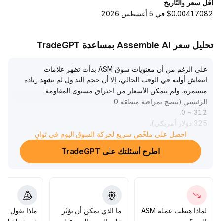
أقل سعر والتّاريخ
$0.00417082 في 5 أغسطس 2026
تحليل سعر Assemble AI بمساعدة TradeGPT
على الرغم من أن معنويات سوق ASM بدأت تظهر علامات
انتعاش أولية في الوقت الحالي، إلا أن حجم التداول لم يشهد زيادة
مستمرة، ولم تتمكن الأسعار من اختراق مستوى المقاومة
الرئيسي (ينصح بمراقبة منطقة 0
.
.
312 ~ 0
325 دولار أمريكي)
.
احصل على ملخّص سريع لحركة السوق اليوم في ثوانٍ
لا يزال ضعف السيولة واضحًا، كما أن ضعف عمق التداول سيزيد
من خطر التقلبات
.
اطرح أسئلتك على TradeGPT
إذا ضعفت الأخبار، قد يتضخم نطاق التراجع
.
قبل أن تتضح الاتجاهات، يُنصح بعدم المبالغة في الشراء، ويجب
التحكم الصارم في حجم الصفقات على المدى القصير، مع متابعة
حجم التداول وعمق دفتر الطلبات عن كثب، لتجنب مخاطـر
التصحيح تحت ظروف الاختراق الكاذب
.
لماذا هبطت عملة ASM
ما الذي يمكن أن يؤثّر
ماذا يقول الم