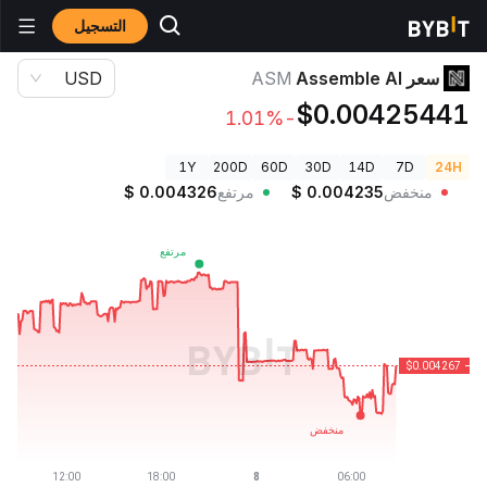
التسجيل
أسعار العملات الرقمية
سعر Assemble AI ASM
سعر Assemble AI
ASM
USD
$0.00425441
-1.01%
1Y
200D
60D
30D
14D
7D
24H
منخفض
0.004235
$
مرتفع
0.004326
$