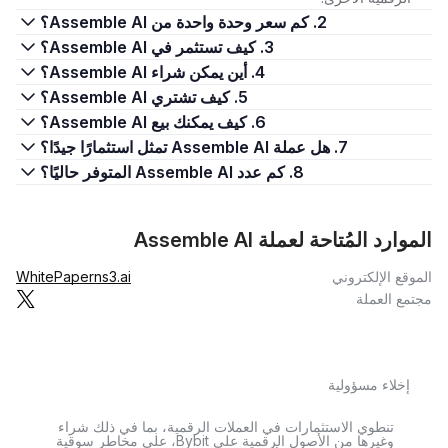
2. كم سعر وحدة واحدة من Assemble AI؟
3. كيف تستثمر في Assemble AI؟
4. أين يمكن شراء Assemble AI؟
5. كيف تشتري Assemble AI؟
6. كيف يمكنك بيع Assemble AI؟
7. هل عملة Assemble AI تمثل استثمارًا جيدًا؟
8. كم عدد Assemble AI المتوفر حاليًا؟
الموارد المُتاحة لعملة Assemble AI
الموقع الإلكتروني
ns3.ai
WhitePaper
مجتمع العملة
إخلاء مسؤولية
تنطوي الاستثمارات في العملات الرقمية، بما في ذلك شراء
وغيرها من الأصول الرقمية على Bybit، على مخاطر سوقية