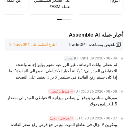
اليوم؟
على السعر المستقبلي
عن عملة ASM؟
لعملة ASM؟
أخبار عملة Assemble AI
تلخيص بمساعدة TradeGPT
اطرح أسئلتك على TradeGPT
(UTC)
2026-08-08 01:39
محايد
لم تعطى بيانات الوظائف غير الزراعية لشهر يوليو إجابة واضحة
للاحتياطي الفيدرالي؛ "وكالة أخبار الاحتياطي الفيدرالي الجديدة": ما
إذا كان سيتم رفع الفائدة في سبتمبر لا يزال يعتمد على التضخم
(UTC)
2026-08-08 00:25
هبوطي (بيعي)
مورغان ستانلي: يتوقع أن يتقلص ميزانية الاحتياطي الفيدرالي بمقدار
1.5 تريليون دولار
(UTC)
2026-08-07 23:28
هبوطي (بيعي)
بيتكوين لا تزال في تقاطع الموت مع تراجع فرص رفع سعر الفائدة