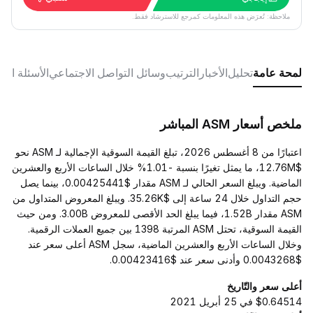
ملاحظة: تُعرَض هذه المعلومات كمرجع للاسترشاد فقط.
لمحة عامة
تحليل
الأخبار
الترتيب
وسائل التواصل الاجتماعي
الأسئلة الش
ملخص أسعار ASM المباشر
اعتبارًا من 8 أغسطس 2026، تبلغ القيمة السوقية الإجمالية لـ ASM نحو
$12.76M، ما يمثل تغيرًا بنسبة -1.01% خلال الساعات الأربع والعشرين
الماضية. ويبلغ السعر الحالي لـ ASM مقدار $0.00425441، بينما يصل
حجم التداول خلال 24 ساعة إلى $35.26K. ويبلغ المعروض المتداول من
ASM مقدار 1.52B، فيما يبلغ الحد الأقصى للمعروض 3.00B. ومن حيث
القيمة السوقية، تحتل ASM المرتبة 1398 بين جميع العملات الرقمية.
وخلال الساعات الأربع والعشرين الماضية، سجل ASM أعلى سعر عند
$0.0043268 وأدنى سعر عند $0.00423416.
أعلى سعر والتّاريخ
$0.64514 في 25 أبريل 2021