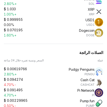
+2.80%
SOL
$
1.033
XRP
+1.00%
XRP
$
0.999955
USD1
0.00%
USD1
$
0.070195
Dogecoin
+1.60%
DOGE
العملات الرائجة
عملة
السعر ونسبة تغيره خلال 24 ساعة
$
0.00619766
Pudgy Penguins
+2.80%
PENGU
$
0.094274
Cash Cat
-4.70%
CASHCAT
$
0.091495
Pi Network
+4.70%
PI
$
0.00229965
Pump.fun
-0.50%
PUMP