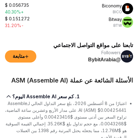
$
0.056735
Biconomy
+40.30%
BICO
$
0.151272
Bitway
-31.20%
BTW
تابعنا على مواقع التواصل الاجتماعي
Followers
+
متابعة
@BybitArabia
الأسئلة الشائعة عن عملة ASM (Assemble AI)
1. كم سعر Assemble AI اليوم؟
اعتبارًا من 8 أغسطس 2026، بلغ سعر التداول الحالي لـAssemble
AI (ASM) $0.00425441. على مدار الأربع وعشرين ساعة الماضية،
تراوح السعر بين أدنى مستوى $0.00423416 وأعلى مستوى
$0.0043268، مع حجم تداول بلغ $35.26K. إجمالي القيمة السوقية
هو $12.76M، مما يجعله يحتل المرتبة رقم 1398 بين العملات
الرقمية الأخرى.