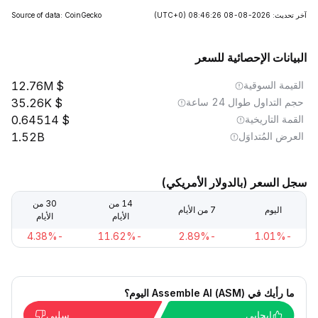
آخر تحديث: 2026-08-08 08:46:26
(UTC+0)
Source of data: CoinGecko
البيانات الإحصائية للسعر
القيمة السوقية
12.76M
حجم التداول طوال 24 ساعة
35.26K
القمة التاريخية
0.64514
العرض المُتداوَل
1.52B
سجل السعر (بالدولار الأمريكي)
14 من
30 من
اليوم
7 من الأيام
الأيام
الأيام
-4.38%
-11.62%
-2.89%
-1.01%
ما رأيك في Assemble AI (ASM) اليوم؟
إيجابي
سلبي