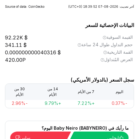
آخر تحديث: 2026-08-07 18:39:52
(UTC+0)
Source of data: CoinGecko
البيانات الإحصائية للسعر
القيمة السوقية
92.22K
حجم التداول طوال 24 ساعة
341.11
القمة التاريخية
0.000000000040316
العرض المُتداوَل
420.00P
سجل السعر (بالدولار الأمريكي)
14 من
30 من
اليوم
7 من الأيام
الأيام
الأيام
-2.96%
+9.79%
+7.22%
-0.37%
ما رأيك في Baby Neiro (BABYNEIRO) اليوم؟
إيجابي
سلبي