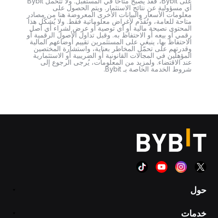
على Bybit، فقد يصبح متاحًا في المستقبل. ولا تتحمل Bybit
أي مسؤولية عن نتائج الاستثمار. ويتم الحصول على
معلومات الأسعار والبيانات الأخرى المعروضة هنا من مصادر
متاحة للعامة، وتُقدَّم لأغراض معلوماتية فقط. ولا يُشكّل هذا
المحتوى نصيحة مالية أو أي توصية أو عرض لشراء أي أصل
رقمي أو بيعه أو الاحتفاظ به. وقبل تداول الأصول الرقمية أو
الاحتفاظ بها، ينبغي على المستثمرين تقييم أوضاعهم المالية
وقدرتهم على تحمّل المخاطر بعناية، واستشارة المختصين
المؤهلين في المجالات القانونية أو الضريبية أو الاستثمارية
عند الاقتضاء. ولمزيد من المعلومات، يُرجى الرجوع إلى
شروط الخدمة الخاصة بـ Bybit.
حول
خدمات