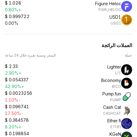
$
1.028
Figure Heloc
+0.80%
FIGR_HELOC
$
0.999722
USD1
0.00%
USD1
العملات الرائجة
عملة
السعر ونسبة تغيره خلال 24 ساعة
$
2.33
Lighter
+2.90%
LIT
$
0.054337
Biconomy
+42.90%
BICO
$
0.0023256
Pump.fun
-1.10%
PUMP
$
0.096741
Cash Cat
-17.50%
CASHCAT
$
0.384578
Ether.fi
+8.20%
ETHFI
$
0.198854
KGeN