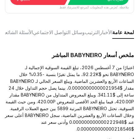
ملاحظة: تُعرَض هذه المعلومات كمرجع للاسترشاد فقط.
لمحة عامة
الأخبار
الترتيب
وسائل التواصل الاجتماعي
الأسئلة الشائعة
ملخص أسعار BABYNEIRO المباشر
اعتبارًا من 7 أغسطس 2026، تبلغ القيمة السوقية الإجمالية لـ
BABYNEIRO نحو $92.22K، ما يمثل تغيرًا بنسبة -0.35% خلال
الساعات الأربع والعشرين الماضية. ويبلغ السعر الحالي لـ BABYNEIRO
مقدار $0.00000000000021954، بينما يصل حجم التداول خلال 24
ساعة إلى $341.11. ويبلغ المعروض المتداول من BABYNEIRO مقدار
420.00P، فيما يبلغ الحد الأقصى للمعروض 420.00P. ومن حيث القيمة
السوقية، تحتل BABYNEIRO المرتبة 5899 بين جميع العملات الرقمية.
وخلال الساعات الأربع والعشرين الماضية، سجل BABYNEIRO أعلى سعر
عند $0.000000000000222948 وأدنى سعر عند
$0.000000000000218546.