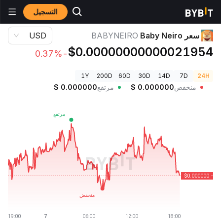
التسجيل
أسعار العملات الرقمية
سعر Baby Neiro BABYNEIRO
سعر Baby Neiro
BABYNEIRO
USD
$0.00000000000021954
-0.37%
1Y
200D
60D
30D
14D
7D
24H
منخفض
0.000000
$
مرتفع
0.000000
$