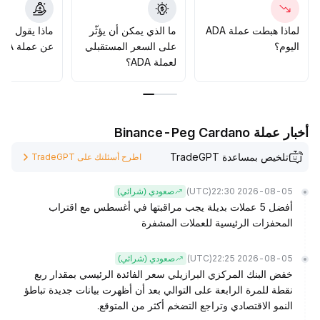
138 دولار
.
على المدى المتوسط والطويل، تعزز التطورات في النظام البيئي
لماذا هبطت عملة ADA
ما الذي يمكن أن يؤثّر
ماذا يقول الم
وتقدم Layer2 القيمة الأساسية، لكن انخفاض النشاط من
اليوم؟
على السعر المستقبلي
عن عملة ADA؟
المستثمرين الأفراد وعدم اليقين في إدارة المشروع يجب مراقبته
لعملة ADA؟
باستمرار
.
التوصية الاستراتيجية: استفد من التصحيحات قصيرة الأجل ضمن
المنطقة القوية أعلى 0
.
181 دولار، وعلى المدى المتوسط والطويل ركز على تحقق
أخبار عملة Binance-Peg Cardano
تطورات النظام البيئي وشراء الانخفاضات، مع ضبط حجم المراكز
والحذر من التقلب الناتج عن انسحاب رؤوس الأموال ذات الرافعة
تلخيص بمساعدة TradeGPT
اطرح أسئلتك على TradeGPT
العالية
.
(UTC)
2026-08-05 22:30
صعودي (شرائي)
أفضل 5 عملات بديلة يجب مراقبتها في أغسطس مع اقتراب
المحفزات الرئيسية للعملات المشفرة
(UTC)
2026-08-05 22:25
صعودي (شرائي)
خفض البنك المركزي البرازيلي سعر الفائدة الرئيسي بمقدار ربع
نقطة للمرة الرابعة على التوالي بعد أن أظهرت بيانات جديدة تباطؤ
النمو الاقتصادي وتراجع التضخم أكثر من المتوقع.