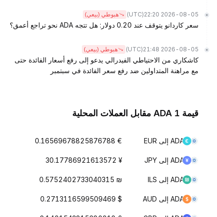
(UTC)
2026-08-05 22:20
هبوطي (بيعي)
سعر كاردانو يتوقف عند 0.20 دولار: هل تتجه ADA نحو تراجع أعمق؟
(UTC)
2026-08-05 21:48
هبوطي (بيعي)
كاشكاري من الاحتياطي الفيدرالي يدعو إلى رفع أسعار الفائدة حتى
مع مراهنة المتداولين ضد رفع سعر الفائدة في سبتمبر
قيمة 1 ADA مقابل العملات المحلية
ADA إلى EUR
€ 0.16569678825876788
ADA إلى JPY
¥ 30.17786921613572
ADA إلى ILS
₪ 0.5752402733040315
ADA إلى AUD
$ 0.2713116599509469