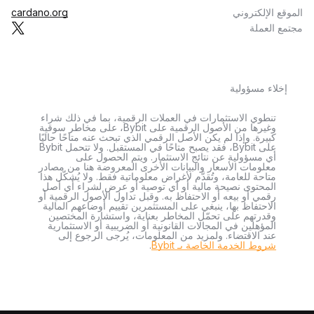
الموقع الإلكتروني
cardano.org
مجتمع العملة
إخلاء مسؤولية
تنطوي الاستثمارات في العملات الرقمية، بما في ذلك شراء
وغيرها من الأصول الرقمية على Bybit، على مخاطر سوقية
كبيرة. وإذا لم يكن الأصل الرقمي الذي تبحث عنه متاحًا حاليًا
على Bybit، فقد يصبح متاحًا في المستقبل. ولا تتحمل Bybit
أي مسؤولية عن نتائج الاستثمار. ويتم الحصول على
معلومات الأسعار والبيانات الأخرى المعروضة هنا من مصادر
متاحة للعامة، وتُقدَّم لأغراض معلوماتية فقط. ولا يُشكّل هذا
المحتوى نصيحة مالية أو أي توصية أو عرض لشراء أي أصل
رقمي أو بيعه أو الاحتفاظ به. وقبل تداول الأصول الرقمية أو
الاحتفاظ بها، ينبغي على المستثمرين تقييم أوضاعهم المالية
وقدرتهم على تحمّل المخاطر بعناية، واستشارة المختصين
المؤهلين في المجالات القانونية أو الضريبية أو الاستثمارية
عند الاقتضاء. ولمزيد من المعلومات، يُرجى الرجوع إلى
شروط الخدمة الخاصة بـ Bybit
.