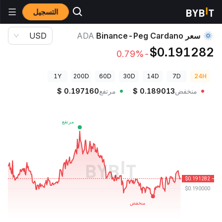
التسجيل
أسعار العملات الرقمية
سعر Binance-Peg Cardano ADA
سعر Binance-Peg Cardano
ADA
USD
$0.191282
-0.79%
1Y
200D
60D
30D
14D
7D
24H
منخفض
0.189013
$
مرتفع
0.197160
$