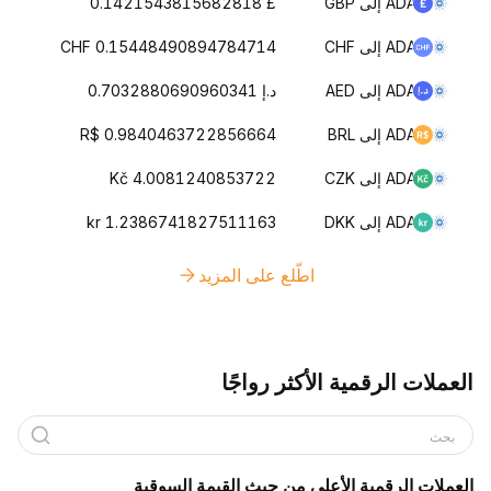
ADA إلى GBP
£ 0.1421543815682818
ADA إلى CHF
CHF 0.15448490894784714
ADA إلى AED
د.إ 0.7032880690960341
ADA إلى BRL
R$ 0.9840463722856664
ADA إلى CZK
Kč 4.0081240853722
ADA إلى DKK
kr 1.2386741827511163
اطّلع على المزيد
العملات الرقمية الأكثر رواجًا
بحث
العملات الرقمية الأعلى من حيث القيمة السوقية