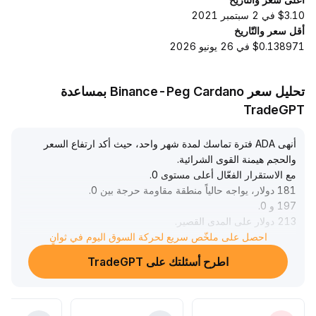
$3.10 في 2 سبتمبر 2021
أقل سعر والتّاريخ
$0.138971 في 26 يونيو 2026
تحليل سعر Binance-Peg Cardano بمساعدة
TradeGPT
أنهى ADA فترة تماسك لمدة شهر واحد، حيث أكد ارتفاع السعر
والحجم هيمنة القوى الشرائية
.
مع الاستقرار الفعّال أعلى مستوى 0
.
181 دولار، يواجه حالياً منطقة مقاومة حرجة بين 0
.
197 و 0
.
213 دولار على المدى القصير
.
احصل على ملخّص سريع لحركة السوق اليوم في ثوانٍ
تظهر بيانات السلسلة دخول مستمر لرأس المال من الحيتان، مع
زيادة في معنويات الرافعة المالية الصعودية، إلا أن التركز الكثيف
اطرح أسئلتك على TradeGPT
للمراكز الشرائية والمخاطر الناتجة عن ارتفاع الأحجام قد يؤديان
إلى تقلبات, فإذا تم كسر مستوى 0
.
181 دولار، هناك خطر من العودة إلى 0
.
174 أو حتى إلى 0
.