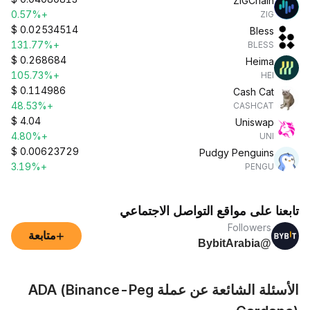
ZIGChain
+0.57%
ZIG
$
0.02534514
Bless
+131.77%
BLESS
$
0.268684
Heima
+105.73%
HEI
$
0.114986
Cash Cat
+48.53%
CASHCAT
$
4.04
Uniswap
+4.80%
UNI
$
0.00623729
Pudgy Penguins
+3.19%
PENGU
تابعنا على مواقع التواصل الاجتماعي
Followers
+
متابعة
@BybitArabia
الأسئلة الشائعة عن عملة ADA (Binance-Peg