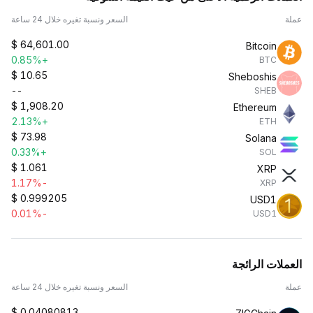
عملة
السعر ونسبة تغيره خلال 24 ساعة
$
64,601.00
Bitcoin
+0.85%
BTC
$
10.65
Sheboshis
--
SHEB
$
1,908.20
Ethereum
+2.13%
ETH
$
73.98
Solana
+0.33%
SOL
$
1.061
XRP
-1.17%
XRP
$
0.999205
USD1
-0.01%
USD1
العملات الرائجة
عملة
السعر ونسبة تغيره خلال 24 ساعة
$
0.04080813