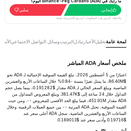
ما رأيك في Binance-Peg Cardano (ADA) اليوم؟
إيجابي
سلبي
ملاحظة: تُعرَض هذه المعلومات كمرجع للاسترشاد فقط.
لمحة عامة
تحليل
الأخبار
تبادل
الترتيب
وسائل التواصل الاجتماعي
الأسئل
ملخص أسعار ADA المباشر
اعتبارًا من 5 أغسطس 2026، تبلغ القيمة السوقية الإجمالية لـ ADA نحو
$86.40M، ما يمثل تغيرًا بنسبة -0.84% خلال الساعات الأربع والعشرين
الماضية. ويبلغ السعر الحالي لـ ADA مقدار $0.191282، بينما يصل حجم
التداول خلال 24 ساعة إلى $381.47K. ويبلغ المعروض المتداول من
ADA مقدار 451.91M، فيما يبلغ الحد الأقصى للمعروض --. ومن حيث
القيمة السوقية، تحتل ADA المرتبة -- بين جميع العملات الرقمية. وخلال
الساعات الأربع والعشرين الماضية، سجل ADA أعلى سعر عند
$0.19716 وأدنى سعر عند $0.189013.
أعلى سعر والتّاريخ