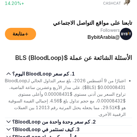
+14.20%
CASHCAT
تابعنا على مواقع التواصل الاجتماعي
Followers
+
متابعة
@BybitArabia
الأسئلة الشائعة عن عملة $BLS (BloodLoop)
1. كم سعر BloodLoop اليوم؟
اعتبارًا من 9 أغسطس 2026، بلغ سعر التداول الحالي لـBloodLoop
($BLS) $0.00008431. على مدار الأربع وعشرين ساعة الماضية،
تراوح السعر بين أدنى مستوى $0.00008431 وأعلى مستوى
$0.00008432، مع حجم تداول بلغ $4.56. إجمالي القيمة السوقية
هو $29.51K، مما يجعله يحتل المرتبة رقم 12013 بين العملات
الرقمية الأخرى.
2. كم سعر وحدة واحدة من BloodLoop؟
3. كيف تستثمر في BloodLoop؟