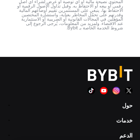
المحتوى نصيحة مالية أو أي توصية أو عرض لشراء أي أصل
رقمي أو بيعه أو الاحتفاظ به. وقبل تداول الأصول الرقمية أو
الاحتفاظ بها، ينبغي على المستثمرين تقييم أوضاعهم المالية
وقدرتهم على تحمّل المخاطر بعناية، واستشارة المختصين
المؤهلين في المجالات القانونية أو الضريبية أو الاستثمارية
عند الاقتضاء. ولمزيد من المعلومات، يُرجى الرجوع إلى
شروط الخدمة الخاصة بـ Bybit.
حول
خدمات
الدعم