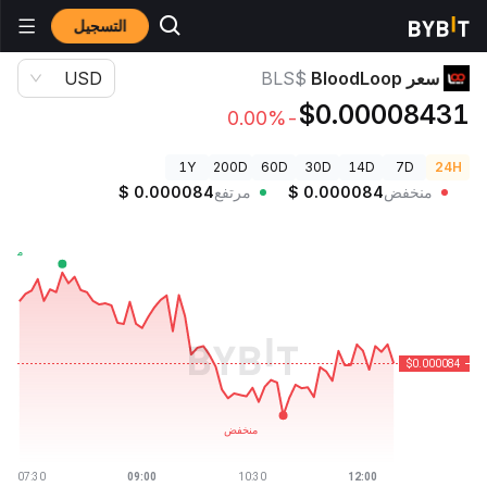
التسجيل
أسعار العملات الرقمية
سعر BloodLoop $BLS
سعر BloodLoop
$BLS
USD
$0.00008431
-0.00%
1Y
200D
60D
30D
14D
7D
24H
منخفض
0.000084
$
مرتفع
0.000084
$