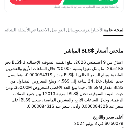
ملاحظة: تُعرَض هذه المعلومات كمرجع للاسترشاد فقط.
لمحة عامة
الأخبار
الترتيب
وسائل التواصل الاجتماعي
الأسئلة الشائعة
ملخص أسعار $BLS المباشر
اعتبارًا من 9 أغسطس 2026، تبلغ القيمة السوقية الإجمالية لـ $BLS نحو
$29.51K، ما يمثل تغيرًا بنسبة -0.00% خلال الساعات الأربع والعشرين
الماضية. ويبلغ السعر الحالي لـ $BLS مقدار $0.00008431، بينما يصل
حجم التداول خلال 24 ساعة إلى $4.56. ويبلغ المعروض المتداول من
$BLS مقدار 48.59M، فيما يبلغ الحد الأقصى للمعروض 350.00M. ومن
حيث القيمة السوقية، تحتل $BLS المرتبة 12013 بين جميع العملات
الرقمية. وخلال الساعات الأربع والعشرين الماضية، سجل $BLS أعلى
سعر عند $0.00008432 وأدنى سعر عند $0.00008431.
أعلى سعر والتّاريخ
$0.50078 في 3 يوليو 2024