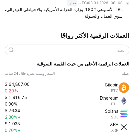
(UTC)
2026-08-08 03:01
محايد
TBL الأسبوعي #180: وزارة الخزانة الأمريكية والاحتياطي الفيدرالي،
سوق العمل، والسيولة
العملات الرقمية الأكثر رواجًا
بحث
العملات الرقمية الأعلى من حيث القيمة السوقية
عملة
السعر ونسبة تغيره خلال 24 ساعة
$
64,807.00
Bitcoin
-0.20%
BTC
$
1,916.75
Ethereum
0.00%
ETH
$
76.34
Solana
+2.30%
SOL
$
1.038
XRP
+0.70%
XRP