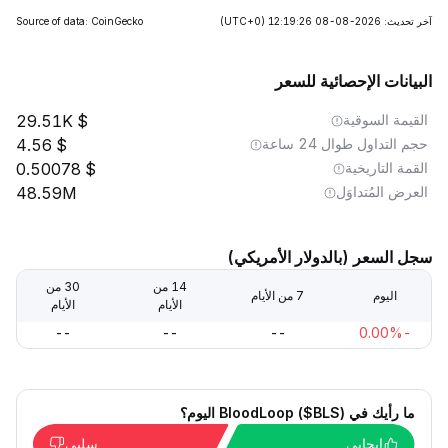
آخر تحديث: 2026-08-08 12:19:26
(UTC+0)
Source of data: CoinGecko
البيانات الإحصائية للسعر
القيمة السوقية
29.51K
حجم التداول طوال 24 ساعة
4.56
القمة التاريخية
0.50078
العرض المُتداوَل
48.59M
سجل السعر (بالدولار الأمريكي)
14 من
30 من
اليوم
7 من الأيام
الأيام
الأيام
--
--
--
-0.00%
ما رأيك في BloodLoop ($BLS) اليوم؟
إيجابي
سلبي