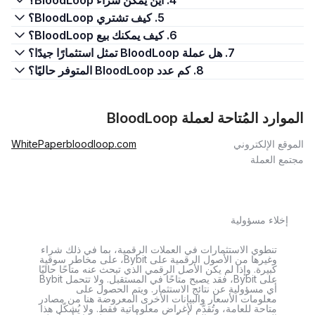
4. أين يمكن شراء BloodLoop؟
5. كيف تشتري BloodLoop؟
6. كيف يمكنك بيع BloodLoop؟
7. هل عملة BloodLoop تمثل استثمارًا جيدًا؟
8. كم عدد BloodLoop المتوفر حاليًا؟
الموارد المُتاحة لعملة BloodLoop
الموقع الإلكتروني
bloodloop.com
WhitePaper
مجتمع العملة
إخلاء مسؤولية
تنطوي الاستثمارات في العملات الرقمية، بما في ذلك شراء
وغيرها من الأصول الرقمية على Bybit، على مخاطر سوقية
كبيرة. وإذا لم يكن الأصل الرقمي الذي تبحث عنه متاحًا حاليًا
على Bybit، فقد يصبح متاحًا في المستقبل. ولا تتحمل Bybit
أي مسؤولية عن نتائج الاستثمار. ويتم الحصول على
معلومات الأسعار والبيانات الأخرى المعروضة هنا من مصادر
متاحة للعامة، وتُقدَّم لأغراض معلوماتية فقط. ولا يُشكّل هذا