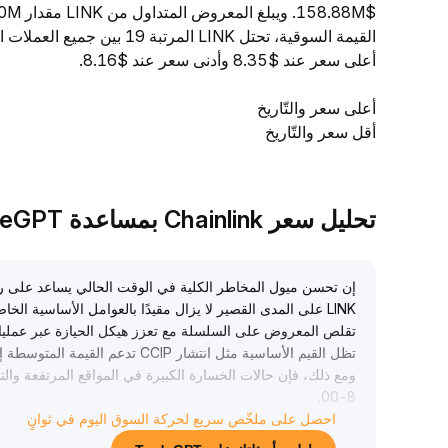
أعلى سعر عند $8.35 وأدنى سعر عند $8.16.
أعلى سعر والتّاريخ
أقل سعر والتّاريخ
تحليل سعر Chainlink بمساعدة TradeGPT
إن تحسن ميول المخاطر الكلية في الوقت الحالي يساعد على ر
LINK على المدى القصير لا يزال مقيدًا بالعوامل الأساسية الخاصة بالمشروع
تقلص المعروض على السلسلة مع تعزز هيكل الحيازة عبر عمليات
تظل القيم الأساسية مثل انتشار CCIP تدعم القيمة المتوسطة إلى طويلة الأجل
ومع ذلك، فإن حالات الخسارة الكبيرة في المواقع المرتفعة وا
.
00-8
40 دولار أمريكي يعكسان الأجواء الانتظارية الحذرة في السوق على المدى القصير
احصل على ملخّص سريع لحركة السوق اليوم في ثوانٍ
التوصية الإستراتيجية: راقب اختراق مستوى 8
.