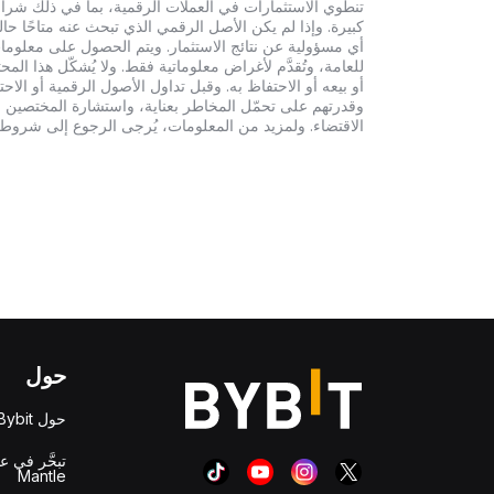
أي مسؤولية عن نتائج الاستثمار. ويتم الحصول على معلومات
للعامة، وتُقدَّم لأغراض معلوماتية فقط. ولا يُشكّل هذا 
أو بيعه أو الاحتفاظ به. وقبل تداول الأصول الرقمية أو الاح
وقدرتهم على تحمّل المخاطر بعناية، واستشارة المختصين الم
الاقتضاء. ولمزيد من المعلومات، يُرجى الرجوع إلى شروط الخدم
حول
حول Bybit
تبحَّر في ع
Mantle