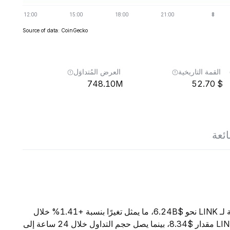
Source of data: CoinGecko
القمة التاريخية
العرض المُتداوَل
748.10M
52.70
ائعة
اعتبارًا من 8 أغسطس 2026، تبلغ القيمة السوقية الإجمالية لـ LINK نحو $6.24B، ما يمثل تغيرًا بنسبة +1.41% خلال
الساعات الأربع والعشرين الماضية. ويبلغ السعر الحالي لـ LINK مقدار $8.34، بينما يصل حجم التداول خلال 24 ساعة إلى