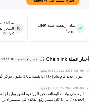
اطرح أسئلتك على TradeGPT
75 دولار مع حجم تداول لتحقيق زيادة محتملة؛ أما في حال فقدان دعم 8
00 دولار، فيجب التحكم الصارم بالمخاطر والحذر من تسارع ال
التصحيح
.
ما الذي ي
لماذا ارتفعت عملة LINK
السعر الم
اليوم؟
LINK؟
أخبار عملة Chainlink
تلخيص بمساعدة TradeGPT
(UTC)
2026-08-08 09:29
محايد
عنوان جديد قام بشراء ETH بقيمة 3.81 مليون دولار لأول مرة
(UTC)
2026-08-08 01:39
محايد
لم تعطى بيانات الوظائف غير الزراعية لشهر يوليو إجابة 
الجديدة": ما إذا كان سيتم رفع الفائدة في سبتمبر لا يز