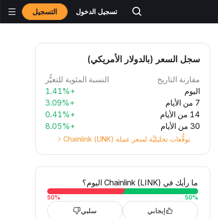
التسجيل
تسجيل الدخول
سجل السعر (بالدولار الأمريكي)
مقارنة التاريخ
النسبة المئوية للتغيُّر
اليوم
+1.41%
7 من الأيام
+3.09%
14 من الأيام
+0.41%
30 من الأيام
+8.05%
توقُّعات تحليليَّة لسعر عملة Chainlink (LINK)
ما رأيك في Chainlink (LINK) اليوم؟
50
%
50
%
إيجابي
سلبي