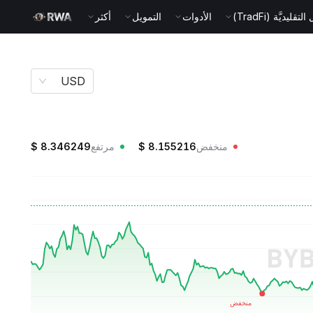
قليديَّة (TradFi)
الأدوات
التمويل
أكثر
USD
منخفض
8.155216
$
مرتفع
8.346249
$