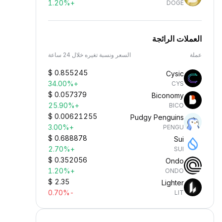
+1.20%
DOGE
العملات الرائجة
عملة
السعر ونسبة تغيره خلال 24 ساعة
$
0.855245
Cysic
+34.00%
CYS
$
0.057379
Biconomy
+25.90%
BICO
$
0.00621255
Pudgy Penguins
+3.00%
PENGU
$
0.688878
Sui
+2.70%
SUI
$
0.352056
Ondo
+1.20%
ONDO
$
2.35
Lighter
-0.70%
LIT