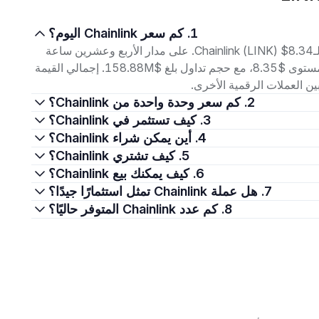
1. كم سعر Chainlink اليوم؟
اعتبارًا من 8 أغسطس 2026، بلغ سعر التداول الحالي لـChainlink (LINK) $8.34. على مدار الأربع وعشرين ساعة
الماضية، تراوح السعر بين أدنى مستوى $8.16 وأعلى مستوى $8.35، مع حجم تداول بلغ $158.88M. إجمالي القيمة
2. كم سعر وحدة واحدة من Chainlink؟
3. كيف تستثمر في Chainlink؟
4. أين يمكن شراء Chainlink؟
5. كيف تشتري Chainlink؟
6. كيف يمكنك بيع Chainlink؟
7. هل عملة Chainlink تمثل استثمارًا جيدًا؟
8. كم عدد Chainlink المتوفر حاليًا؟