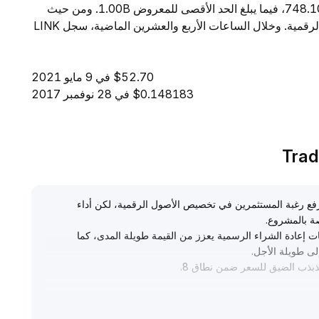
$158.88M. ويبلغ المعروض المتداول من LINK مقدار 748.10M، فيما يبلغ الحد الأقصى للمعروض 1.00B. ومن حيث
القيمة السوقية، تحتل LINK المرتبة 19 بين جميع العملات الرقمية. وخلال الساعات الأربع والعشرين الماضية، سجل LINK
$52.70 في 9 مايو 2021
$0.148183 في 28 نوفمبر 2017
فع رغبة المستثمرين في تخصيص الأصول الرقمية، لكن أداء
.
 إعادة الشراء الرسمية يعزز من القيمة طويلة المدى، كما
.
لتذبذب الضيق للسعر ضمن نطاق 8
.
.