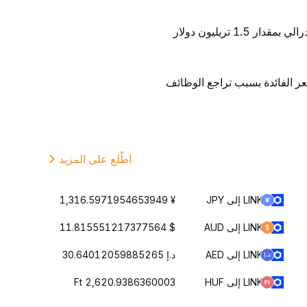
1 تريليون دولار
ر الفائدة بسبب تراجع الوظائف
اطّلع على المزيد
LINK إلى JPY
¥ 1,316.5971954653949
LINK إلى AUD
$ 11.815551217377564
LINK إلى AED
د.إ 30.64012059885265
LINK إلى HUF
Ft 2,620.9386360003