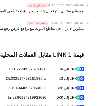
(UTC)
2026-08-08 00:25
هبوطي (بيعي)
مورغان ستانلي: يتوقع أن يتقلص ميزانية الاحتياطي الفيدرالي بمقدار .5
(UTC)
2026-08-07 23:28
هبوطي (بيعي)
بيتكوين لا تزال في تقاطع الموت مع تراجع فرص رفع سع
قيمة 1 LINK مقابل العملات المحلية
LINK إلى EUR
€ 7.216819809757936
LINK إلى ILS
₪ 25.032134758181986
LINK إلى GBP
£ 6.184044090706061
LINK إلى DKK
kr 53.96184319923636