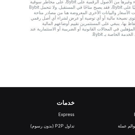
تنطوي الاستثمارات في العملات الرقمية، بما في ذلك شراء وغيرها من الأصول الرقمية على Bybit، على مخاطر سوقية
كبيرة. وإذا لم يكن الأصل الرقمي الذي تبحث عنه متاحًا حاليًا على Bybit، فقد يصبح متاحًا في المستقبل. ولا تتحمل Bybit
 الأسعار والبيانات الأخرى المعروضة هنا من مصادر متاحة
المحتوى نصيحة مالية أو أي توصية أو عرض لشراء أي أصل رقمي
تفاظ بها، ينبغي على المستثمرين تقييم أوضاعهم المالية
ؤهلين في المجالات القانونية أو الضريبية أو الاستثمارية عند
ة الخاصة بـ Bybit.
خدمات
Express
والم عملة
تداول P2P (بدون رسوم)