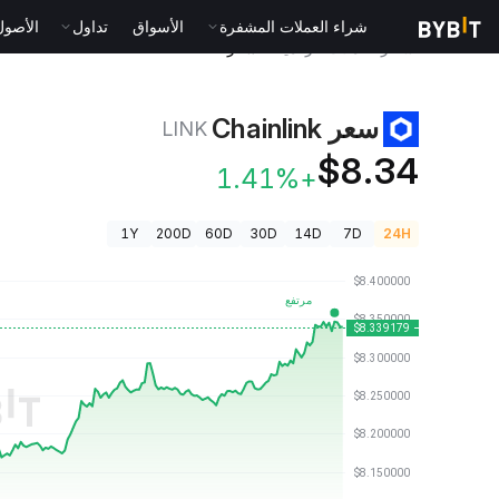
شراء العملات المشفرة
الأسواق
تداول
الأصول الت
أسعار العملات الرقمية
سعر Chainlink LINK
سعر Chainlink
LINK
$8.34
+1.41%
1Y
200D
60D
30D
14D
7D
24H