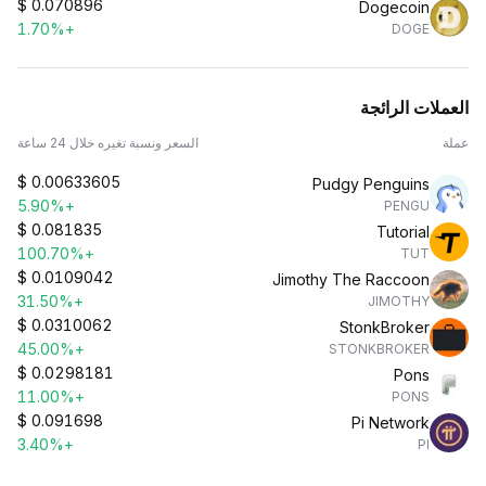
$
0.070896
Dogecoin
+1.70%
DOGE
العملات الرائجة
عملة
السعر ونسبة تغيره خلال 24 ساعة
$
0.00633605
Pudgy Penguins
+5.90%
PENGU
$
0.081835
Tutorial
+100.70%
TUT
$
0.0109042
Jimothy The Raccoon
+31.50%
JIMOTHY
$
0.0310062
StonkBroker
+45.00%
STONKBROKER
$
0.0298181
Pons
+11.00%
PONS
$
0.091698
Pi Network
+3.40%
PI