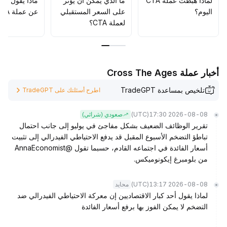
لماذا هبطت عملة CTA
ما الذي يمكن أن يؤثّر
ماذا يقول الم
اليوم؟
على السعر المستقبلي
عن عملة CTA؟
لعملة CTA؟
أخبار عملة Cross The Ages
تلخيص بمساعدة TradeGPT
اطرح أسئلتك على TradeGPT
(UTC)
2026-08-08 17:30
صعودي (شرائي)
تقرير الوظائف الضعيف بشكل مفاجئ في يوليو إلى جانب احتمال
تباطؤ التضخم الأسبوع المقبل قد يدفع الاحتياطي الفيدرالي إلى تثبيت
أسعار الفائدة في اجتماعه القادم، حسبما تقول @AnnaEconomist
من بلومبرغ إيكونوميكس.
(UTC)
2026-08-08 13:17
محايد
لماذا يقول أحد كبار الاقتصاديين إن معركة الاحتياطي الفيدرالي ضد
التضخم لا يمكن الفوز بها برفع أسعار الفائدة