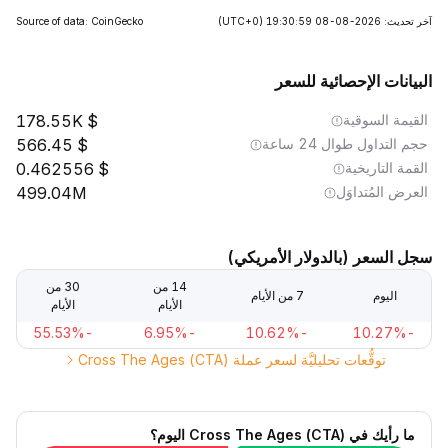
آخر تحديث: 2026-08-08 19:30:59
(UTC+0)
Source of data: CoinGecko
البيانات الإحصائية للسعر
القيمة السوقية
178.55K
حجم التداول طوال 24 ساعة
566.45
القمة التاريخية
0.462556
العرض المُتداوَل
499.04M
سجل السعر (بالدولار الأمريكي)
14 من
30 من
اليوم
7 من الأيام
الأيام
الأيام
-55.53%
-6.95%
-10.62%
-10.27%
توقُّعات تحليليَّة لسعر عملة Cross The Ages (CTA)
ما رأيك في Cross The Ages (CTA) اليوم؟