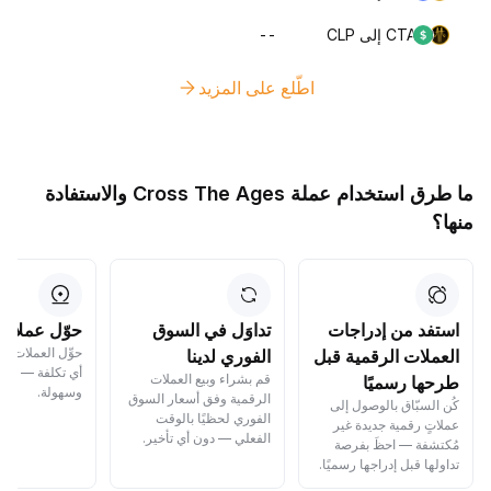
CTA إلى CLP
--
اطّلع على المزيد
ما طرق استخدام عملة Cross The Ages والاستفادة
منها؟
استفد من إدراجات
تداوَل في السوق
حوّل عملاتك
حوِّل العملات ا
العملات الرقمية قبل
الفوري لدينا
أي تكلفة — بسر
قم بشراء وبيع العملات
طرحها رسميًا
وسهولة.
الرقمية وفق أسعار السوق
كُن السبّاق بالوصول إلى
الفوري لحظيًا بالوقت
عملاتٍ رقمية جديدة غير
الفعلي — دون أي تأخير.
مُكتشفة — احظَ بفرصة
تداولها قبل إدراجها رسميًا.