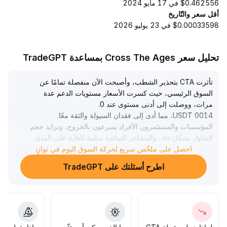
$0.462556 في 17 مايو 2024
أقل سعر والتّاريخ
$0.00033598 في 23 يوليو 2026
تحليل سعر Cross The Ages بمساعدة TradeGPT
تأثرت CTA بتحذير الشطب، وأصبحت الآن منفصلة تمامًا عن
السوق الرئيسي، حيث كسرت الأسعار مستويات الدعم عدة
مرات، ووصلت إلى أدنى مستوى عند 0
.
0014 USDT، مما أدى إلى فقدان السيولة والثقة معًا
.
المؤسسات والمستثمرون الأفراد يسرعون بالخروج، وتزايد حجم
التداول بشكل حاد، والمشاعر السائدة سلبية للغاية على المدى
القصير، ولا يوجد دعم فني فعال، إذ يتعثر الارتداد في النطاق 0
احصل على ملخّص سريع لحركة السوق اليوم في ثوانٍ
.
.
0013~0
اطرح أسئلتك على TradeGPT
.
0016
يُنصح بالتحكم الصارم في المراكز وتجنب الأصول المدفوعة
بالأحداث، حيث تفتقر CTA لأي محفزات هيكلية إيجابية في المدى
القصير، ما لم تعاود البورصة فتح التداول، ويظل تدخل رأس المال
محفوفًا بمخاطر عالية
.