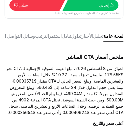
إيجابي
سلبي
ملاحظة: تُعرَض هذه المعلومات كمرجع للاسترشاد فقط.
لمحة عامة
تحليل
الأخبار
تداوَل
تبادل
استثمر
الترتيب
وسائل التواصل الا
ملخص أسعار CTA المباشر
اعتبارًا من 8 أغسطس 2026، تبلغ القيمة السوقية الإجمالية لـ CTA نحو
$178.55K، ما يمثل تغيرًا بنسبة -10.27% خلال الساعات الأربع
والعشرين الماضية. ويبلغ السعر الحالي لـ CTA مقدار $0.0003571،
بينما يصل حجم التداول خلال 24 ساعة إلى $566.45. ويبلغ المعروض
المتداول من CTA مقدار 499.04M، فيما يبلغ الحد الأقصى للمعروض
500.00M. ومن حيث القيمة السوقية، تحتل CTA المرتبة 4902 بين
جميع العملات الرقمية. وخلال الساعات الأربع والعشرين الماضية، سجل
CTA أعلى سعر عند $0.00040624 وأدنى سعر عند $0.00035654.
أعلى سعر والتّاريخ