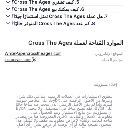
5. كيف تشتري Cross The Ages؟
6. كيف يمكنك بيع Cross The Ages؟
7. هل عملة Cross The Ages تمثل استثمارًا جيدًا؟
8. كم عدد Cross The Ages المتوفر حاليًا؟
الموارد المُتاحة لعملة Cross The Ages
الموقع الإلكتروني
crosstheages.com
WhitePaper
مجتمع العملة
instagram.com
إخلاء مسؤولية
تنطوي الاستثمارات في العملات الرقمية، بما في ذلك شراء
وغيرها من الأصول الرقمية على Bybit، على مخاطر سوقية
كبيرة. وإذا لم يكن الأصل الرقمي الذي تبحث عنه متاحًا حاليًا
على Bybit، فقد يصبح متاحًا في المستقبل. ولا تتحمل Bybit
أي مسؤولية عن نتائج الاستثمار. ويتم الحصول على
معلومات الأسعار والبيانات الأخرى المعروضة هنا من مصادر
متاحة للعامة، وتُقدَّم لأغراض معلوماتية فقط. ولا يُشكّل هذا
المحتوى نصيحة مالية أو أي توصية أو عرض لشراء أي أصل