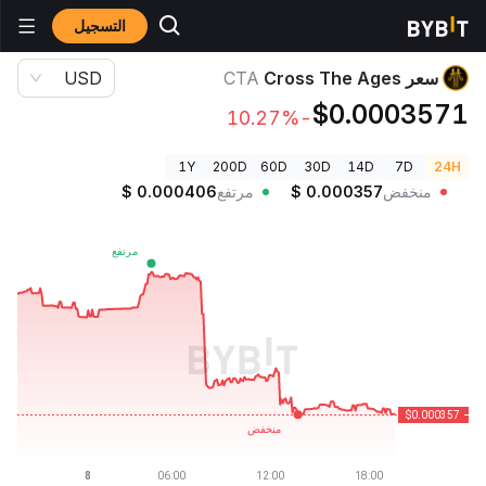
التسجيل
أسعار العملات الرقمية
سعر Cross The Ages CTA
سعر Cross The Ages
CTA
USD
$0.0003571
-10.27%
1Y
200D
60D
30D
14D
7D
24H
منخفض
0.000357
$
مرتفع
0.000406
$