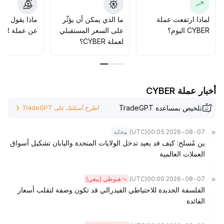
الحالي، والاحتفاظ بالمراكز الأساسية على المدى المتوسط
والطويل، مع مراقبة دعم 0
.
لماذا ارتفعت عملة
ما الذي يمكن أن يؤثّر
ماذا يقول الم
30 دولار والتغيرات العامة في شهية المخاطرة عن كثب
.
CYBER اليوم؟
على السعر المستقبلي
عن عملة CYBER؟
لعملة CYBER؟
أخبار عملة CYBER
تلخيص بمساعدة TradeGPT
اطرح أسئلتك على TradeGPT
(UTC)
2026-08-07 00:05
محايد
ين مُسلح: كيف قد يعيد تدخل الولايات المتحدة واليابان تشكيل أسواق
العملات العالمية
(UTC)
2026-08-07 00:00
هبوطي (بيعي)
الفلسفة الجديدة للاحتياطي الفيدرالي قد تكون وصفة لتقلب أسعار
الفائدة