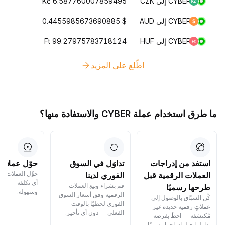
CYBER إلى CZK
Kč 6.587760007859495
CYBER إلى AUD
$ 0.4455985673690885
CYBER إلى HUF
Ft 99.27975783718124
اطّلع على المزيد
ما طرق استخدام عملة CYBER والاستفادة منها؟
استفد من إدراجات
تداوَل في السوق
حوّل عملاتك
حوِّل العملات ا
العملات الرقمية قبل
الفوري لدينا
أي تكلفة — بسر
قم بشراء وبيع العملات
طرحها رسميًا
وسهولة.
الرقمية وفق أسعار السوق
كُن السبّاق بالوصول إلى
الفوري لحظيًا بالوقت
عملاتٍ رقمية جديدة غير
الفعلي — دون أي تأخير.
مُكتشفة — احظَ بفرصة
تداولها قبل إدراجها رسميًا.