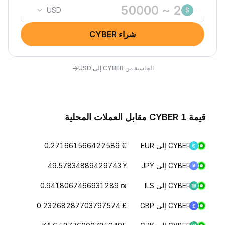
USD
$
شراء CYBER
→
الحاسبة من CYBER إلى USD
قيمة 1 CYBER مقابل العملات المحلية
CYBER إلى EUR
€ 0.271661566422589
CYBER إلى JPY
¥ 49.57834889429743
CYBER إلى ILS
₪ 0.9418067466931289
CYBER إلى GBP
£ 0.23268287703797574