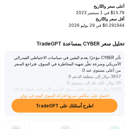
أعلى سعر والتّاريخ
$15.79 في 1 سبتمبر 2023
أقل سعر والتّاريخ
$0.291944 في 29 يوليو 2026
تحليل سعر CYBER بمساعدة TradeGPT
تأثر CYBER مؤخرًا بعدم اليقين في سياسات الاحتياطي الفيدرالي
الأمريكي وسرعة تغيُّر شهية المخاطرة في السوق، فتراجع السعر
من أعلى مستوى عند 0
.
3857 دولار إلى منطقة الدعم 0
.
30 دولار، لكنه عاد إلى مستوى 0
.
3150 دولار بدعم من تعافي سوق الأسهم الأمريكية وقطاع الذكاء
الاصطناعي، وتمت ملاحظة تعافٍ متزامن في أحجام التداول
احصل على ملخّص سريع لحركة السوق اليوم في ثوانٍ
ومؤشرات الزخم
.
اطرح أسئلتك على TradeGPT
ورغم التقلبات الواضحة على المدى القصير، لم تتغير الأسس
المنطقية طويلة الأمد لقيمة البلوكشين وإيكولوجيا العقود الذكية،
كما ظلت رغبة المؤسسات في التخصيص مستقرة
.
يُوصى بالبيع عند الارتفاع والشراء عند الانخفاض ضمن النطاق