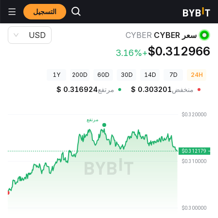
التسجيل
أسعار العملات الرقمية
سعر CYBER CYBER
سعر CYBER
CYBER
USD
$0.312966
+3.16%
1Y
200D
60D
30D
14D
7D
24H
منخفض
0.303201
$
مرتفع
0.316924
$