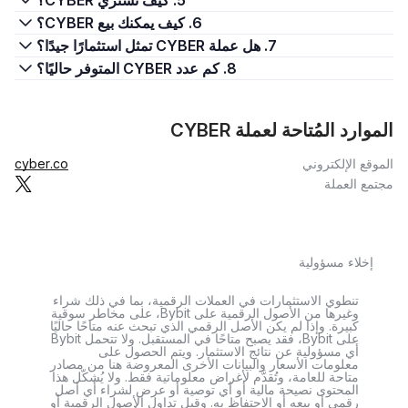
5. كيف تشتري CYBER؟
6. كيف يمكنك بيع CYBER؟
7. هل عملة CYBER تمثل استثمارًا جيدًا؟
8. كم عدد CYBER المتوفر حاليًا؟
الموارد المُتاحة لعملة CYBER
الموقع الإلكتروني
cyber.co
مجتمع العملة
إخلاء مسؤولية
تنطوي الاستثمارات في العملات الرقمية، بما في ذلك شراء
وغيرها من الأصول الرقمية على Bybit، على مخاطر سوقية
كبيرة. وإذا لم يكن الأصل الرقمي الذي تبحث عنه متاحًا حاليًا
على Bybit، فقد يصبح متاحًا في المستقبل. ولا تتحمل Bybit
أي مسؤولية عن نتائج الاستثمار. ويتم الحصول على
معلومات الأسعار والبيانات الأخرى المعروضة هنا من مصادر
متاحة للعامة، وتُقدَّم لأغراض معلوماتية فقط. ولا يُشكّل هذا
المحتوى نصيحة مالية أو أي توصية أو عرض لشراء أي أصل
رقمي أو بيعه أو الاحتفاظ به. وقبل تداول الأصول الرقمية أو