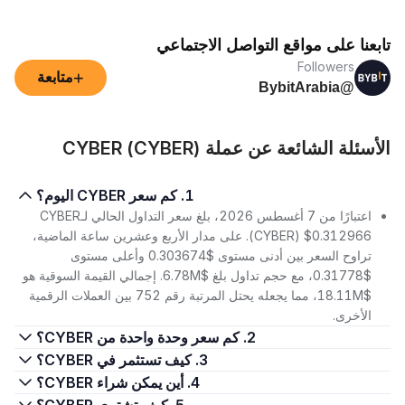
تابعنا على مواقع التواصل الاجتماعي
Followers
+
متابعة
@BybitArabia
الأسئلة الشائعة عن عملة CYBER (CYBER)
1. كم سعر CYBER اليوم؟
اعتبارًا من 7 أغسطس 2026، بلغ سعر التداول الحالي لـCYBER
(CYBER) $0.312966. على مدار الأربع وعشرين ساعة الماضية،
تراوح السعر بين أدنى مستوى $0.303674 وأعلى مستوى
$0.31778، مع حجم تداول بلغ $6.78M. إجمالي القيمة السوقية هو
$18.11M، مما يجعله يحتل المرتبة رقم 752 بين العملات الرقمية
الأخرى.
2. كم سعر وحدة واحدة من CYBER؟
3. كيف تستثمر في CYBER؟
4. أين يمكن شراء CYBER؟