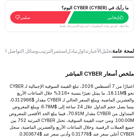
ما رأيك في CYBER (CYBER) اليوم؟
إيجابي
سلبي
ملاحظة: تُعرَض هذه المعلومات كمرجع للاسترشاد فقط.
لمحة عامة
تحليل
الأخبار
تداوَل
تبادل
استثمر
الترتيب
وسائل التواصل الا
ملخص أسعار CYBER المباشر
اعتبارًا من 7 أغسطس 2026، تبلغ القيمة السوقية الإجمالية لـ CYBER
نحو $18.11M، ما يمثل تغيرًا بنسبة +3.16% خلال الساعات الأربع
والعشرين الماضية. ويبلغ السعر الحالي لـ CYBER مقدار $0.312966،
بينما يصل حجم التداول خلال 24 ساعة إلى $6.78M. ويبلغ المعروض
المتداول من CYBER مقدار 70.91M، فيما يبلغ الحد الأقصى للمعروض
100.00M. ومن حيث القيمة السوقية، تحتل CYBER المرتبة 752 بين
جميع العملات الرقمية. وخلال الساعات الأربع والعشرين الماضية، سجل
CYBER أعلى سعر عند $0.31778 وأدنى سعر عند $0.303674.