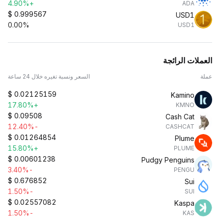
+4.90%
ADA
$
0.999567
USD1
0.00%
USD1
العملات الرائجة
عملة
السعر ونسبة تغيره خلال 24 ساعة
$
0.02125159
Kamino
+17.80%
KMNO
$
0.09508
Cash Cat
-12.40%
CASHCAT
$
0.01264854
Plume
+15.80%
PLUME
$
0.00601238
Pudgy Penguins
-3.40%
PENGU
$
0.676852
Sui
-1.50%
SUI
$
0.02557082
Kaspa
-1.50%
KAS