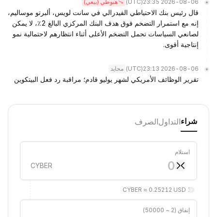
(UTC)
2026-08-06 23:35
هبوطي (بيعي)
قال رئيس بنك الاحتياطي الفيدرالي في سانت لويس، ألبرتو موساليم،
إنه مع استمرار التضخم فوق هدف البنك المركزي البالغ 2٪، لا يمكن
لصانعي السياسات تحمل التضخم الأعلى أثناء انتظارهم لاحتمالية نمو
إنتاجية أقوى.
(UTC)
2026-08-06 23:13
محايد
تقرير الوظائف الأمريكي لشهر يوليو قادم؛ مراقبة رد فعل البيتكوين
التداول
الصرف
شراء
استلام
CYBER
1 CYBER ≈ 0.25212 USD
إنفاق (2 ~ 50000)