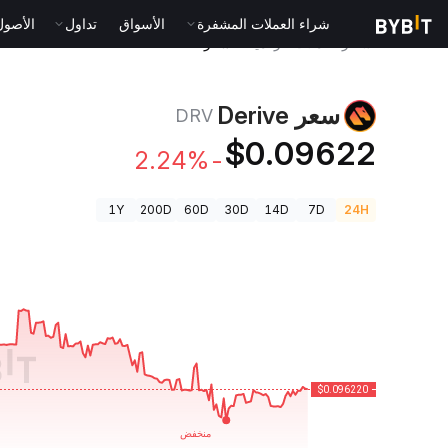
شراء العملات المشفرة
الأسواق
تداول
الأصول الت
أسعار العملات الرقمية
سعر Derive DRV
سعر Derive
DRV
$0.09622
-2.24%
1Y
200D
60D
30D
14D
7D
24H