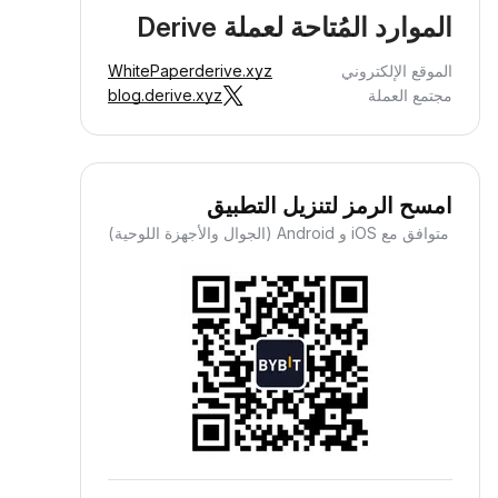
الموارد المُتاحة لعملة Derive
الموقع الإلكتروني
derive.xyz
WhitePaper
مجتمع العملة
blog.derive.xyz
امسح الرمز لتنزيل التطبيق
متوافق مع iOS و Android (الجوال والأجهزة اللوحية)