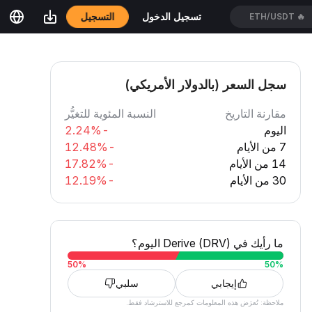
التسجيل
تسجيل الدخول
ETH/USDT
🔥
سجل السعر (بالدولار الأمريكي)
مقارنة التاريخ
النسبة المئوية للتغيُّر
اليوم
-2.24%
7 من الأيام
-12.48%
14 من الأيام
-17.82%
30 من الأيام
-12.19%
ما رأيك في Derive (DRV) اليوم؟
50
%
50
%
إيجابي
سلبي
ملاحظة: تُعرَض هذه المعلومات كمرجع للاسترشاد فقط.