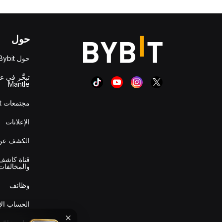
حول
حول Bybit
تبحَّر في ع
Mantle
مجتمعات Bybit
الإعلانات
الكشف عن 
قناة كاشف 
والمخالفات
وظائف
الحساب ال