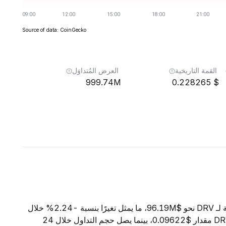
Source of data: CoinGecko
القمة التاريخية
العرض المُتداوَل
999.74M
0.228265
اعتبارًا من 7 أغسطس 2026، تبلغ القيمة السوقية الإجمالية لـ DRV نحو $96.19M، ما يمثل تغيرًا بنسبة -2.24% خلال
الساعات الأربع والعشرين الماضية. ويبلغ السعر الحالي لـ DRV مقدار $0.09622، بينما يصل حجم التداول خلال 24