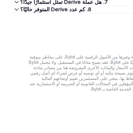
7. هل عملة Derive تمثل استثمارًا جيدًا؟
8. كم عدد Derive المتوفر حاليًا؟
تنطوي الاستثمارات في العملات الرقمية، بما في ذلك شراء وغيرها من الأصول الرقمية على Bybit، على مخاطر سوقية
كبيرة. وإذا لم يكن الأصل الرقمي الذي تبحث عنه متاحًا حاليًا على Bybit، فقد يصبح متاحًا في المستقبل. ولا تتحمل Bybit
 الأسعار والبيانات الأخرى المعروضة هنا من مصادر متاحة
المحتوى نصيحة مالية أو أي توصية أو عرض لشراء أي أصل رقمي
تفاظ بها، ينبغي على المستثمرين تقييم أوضاعهم المالية
ؤهلين في المجالات القانونية أو الضريبية أو الاستثمارية عند
ة الخاصة بـ Bybit.