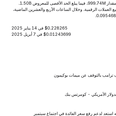
ساعة إلى $394.61K. ويبلغ المعروض المتداول من DRV مقدار 999.74M، فيما يبلغ الحد الأقصى للمعروض 1.50B.
مة السوقية، تحتل DRV المرتبة 262 بين جميع العملات الرقمية. وخلال الساعات الأربع والعشرين الماضية،
$0.228265 في 14 يناير 2025
$0.01243699 في 7 أبريل 2025
لب ترامب بالتوقف عن ميمات بوكيمون
لدولار الأمريكي - كومرتس بنك
 استعد لدعم رفع سعر الفائدة في اجتماع سبتمبر