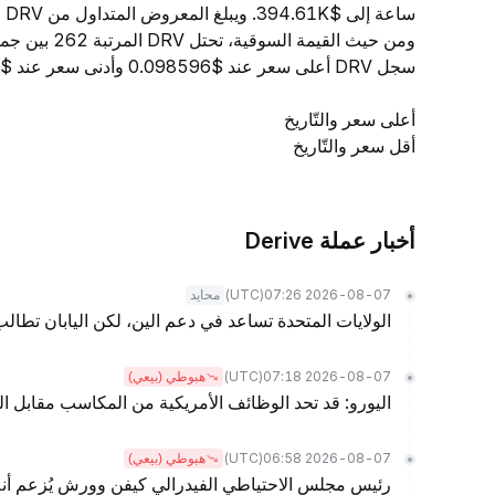
ومن حيث القي
سجل DRV أعلى سعر عند $0.098596 وأدنى سعر عند $0.095468.
أعلى سعر والتّاريخ
أقل سعر والتّاريخ
أخبار عملة Derive
(UTC)
2026-08-07 07:26
محايد
الولايات المتحدة تساعد في دعم الين، لكن اليابان تطا
(UTC)
2026-08-07 07:18
هبوطي (بيعي)
اليورو: قد تحد الوظائف الأمريكية من المكاسب مقابل ا
(UTC)
2026-08-07 06:58
هبوطي (بيعي)
رئيس مجلس الاحتياطي الفيدرالي كيفن وورش يُزعم أنه