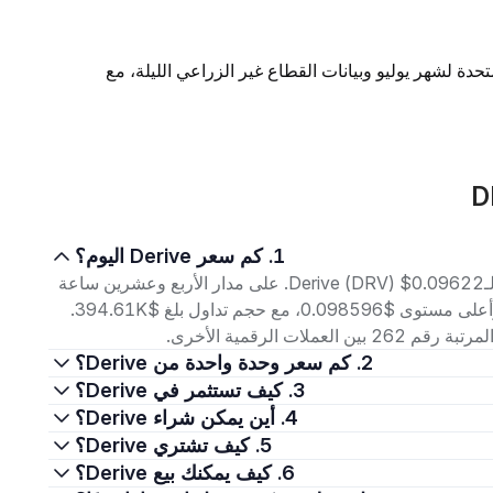
حدة لشهر يوليو وبيانات القطاع غير الزراعي الليلة، مع
1. كم سعر Derive اليوم؟
اعتبارًا من 7 أغسطس 2026، بلغ سعر التداول الحالي لـDerive (DRV) $0.09622. على مدار الأربع وعشرين ساعة
الماضية، تراوح السعر بين أدنى مستوى $0.095468 وأعلى مستوى $0.098596، مع حجم تداول بلغ $394.61K.
2. كم سعر وحدة واحدة من Derive؟
3. كيف تستثمر في Derive؟
4. أين يمكن شراء Derive؟
5. كيف تشتري Derive؟
6. كيف يمكنك بيع Derive؟