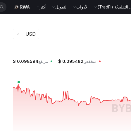
قليديَّة (TradFi)
الأدوات
التمويل
أكثر
USD
منخفض
0.095482
$
مرتفع
0.098594
$