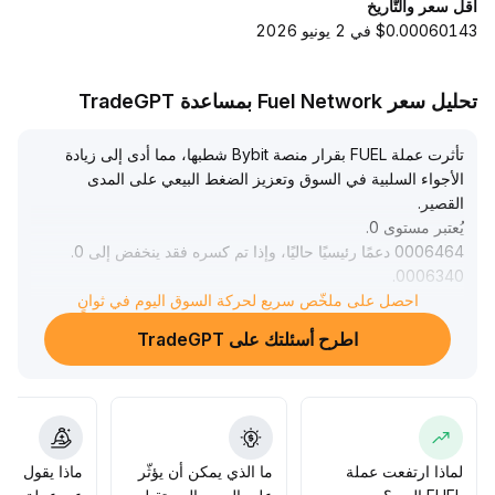
أقل سعر والتّاريخ
$0.00060143 في 2 يونيو 2026
تحليل سعر Fuel Network بمساعدة TradeGPT
تأثرت عملة FUEL بقرار منصة Bybit شطبها، مما أدى إلى زيادة
الأجواء السلبية في السوق وتعزيز الضغط البيعي على المدى
القصير
.
يُعتبر مستوى 0
.
0006464 دعمًا رئيسيًا حاليًا، وإذا تم كسره فقد ينخفض إلى 0
.
.
0006340
نطاق الضغط الصعودي قصير الأجل بين 0
.
احصل على ملخّص سريع لحركة السوق اليوم في ثوانٍ
.
00067–0
اطرح أسئلتك على TradeGPT
00068، ويجب حدوث اختراق مصحوب بحجم تداول كبير لإصلاح
البنية التقنية
.
في ظل الشطب وتضييق السيولة، يُنصح المستثمرون بتطبيق
وقف الخسارة بحزم وتقليل المراكز عند الصعود مع إعطاء
الأولوية لتحويل الأصول لتفادي مخاطر جفاف السيولة القادمة
.
لماذا ارتفعت عملة
ما الذي يمكن أن يؤثّر
ماذا يقول الم