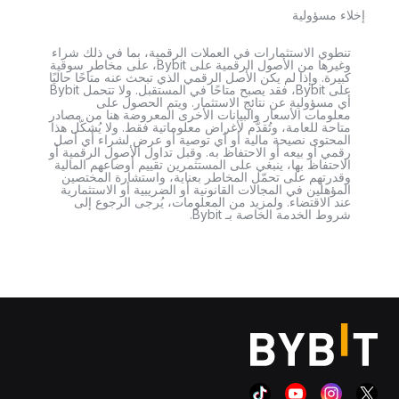
إخلاء مسؤولية
تنطوي الاستثمارات في العملات الرقمية، بما في ذلك شراء
وغيرها من الأصول الرقمية على Bybit، على مخاطر سوقية
كبيرة. وإذا لم يكن الأصل الرقمي الذي تبحث عنه متاحًا حاليًا
على Bybit، فقد يصبح متاحًا في المستقبل. ولا تتحمل Bybit
أي مسؤولية عن نتائج الاستثمار. ويتم الحصول على
معلومات الأسعار والبيانات الأخرى المعروضة هنا من مصادر
متاحة للعامة، وتُقدَّم لأغراض معلوماتية فقط. ولا يُشكّل هذا
المحتوى نصيحة مالية أو أي توصية أو عرض لشراء أي أصل
رقمي أو بيعه أو الاحتفاظ به. وقبل تداول الأصول الرقمية أو
الاحتفاظ بها، ينبغي على المستثمرين تقييم أوضاعهم المالية
وقدرتهم على تحمّل المخاطر بعناية، واستشارة المختصين
المؤهلين في المجالات القانونية أو الضريبية أو الاستثمارية
عند الاقتضاء. ولمزيد من المعلومات، يُرجى الرجوع إلى
شروط الخدمة الخاصة بـ Bybit.