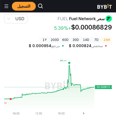
التسجيل
أسعار العملات الرقمية
سعر Fuel Network FUEL
سعر Fuel Network
FUEL
USD
$0.00086829
+5.39%
1Y
200D
60D
30D
14D
7D
24H
منخفض
0.000824
$
مرتفع
0.000954
$