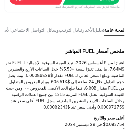
ملاحظة: تُعرَض هذه المعلومات كمرجع للاسترشاد فقط.
لمحة عامة
تحليل
الأخبار
تبادل
الترتيب
وسائل التواصل الاجتماعي
الأسئل
ملخص أسعار FUEL المباشر
اعتبارًا من 9 أغسطس 2026، تبلغ القيمة السوقية الإجمالية لـ FUEL نحو
$7.64M، ما يمثل تغيرًا بنسبة +5.53% خلال الساعات الأربع والعشرين
الماضية. ويبلغ السعر الحالي لـ FUEL مقدار $0.00086829، بينما يصل
حجم التداول خلال 24 ساعة إلى $605.51K. ويبلغ المعروض المتداول
من FUEL مقدار 8.80B، فيما يبلغ الحد الأقصى للمعروض --. ومن حيث
القيمة السوقية، تحتل FUEL المرتبة 1315 بين جميع العملات الرقمية.
وخلال الساعات الأربع والعشرين الماضية، سجل FUEL أعلى سعر عند
$0.00097275 وأدنى سعر عند $0.00082343.
أعلى سعر والتّاريخ
$0.083754 في 29 ديسمبر 2024