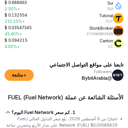
$
0.688663
Sui
+2.50%
SUI
$
0.132554
Tutorial
+231.10%
TUT
$
0.03547345
StonkBroker
+45.40%
STONKBROKER
$
0.094215
Canton
+4.00%
CC
تابعنا على مواقع التواصل الاجتماعي
Followers
+
متابعة
@BybitArabia
الأسئلة الشائعة عن عملة FUEL (Fuel Network)
1. كم سعر Fuel Network اليوم؟
اعتبارًا من 9 أغسطس 2026، بلغ سعر التداول الحالي لـFuel
Network (FUEL) $0.00086829. على مدار الأربع وعشرين ساعة