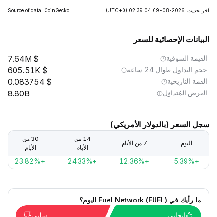
آخر تحديث: 2026-08-09 02:39:04
(UTC+0)
Source of data: CoinGecko
البيانات الإحصائية للسعر
القيمة السوقية
7.64M
حجم التداول طوال 24 ساعة
605.51K
القمة التاريخية
0.083754
العرض المُتداوَل
8.80B
سجل السعر (بالدولار الأمريكي)
14 من
30 من
اليوم
7 من الأيام
الأيام
الأيام
+23.82%
+24.33%
+12.36%
+5.39%
ما رأيك في Fuel Network (FUEL) اليوم؟
إيجابي
سلبي