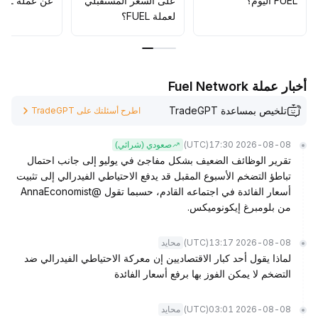
FUEL اليوم؟
على السعر المستقبلي
عن عملة FUEL؟
لعملة FUEL؟
أخبار عملة Fuel Network
تلخيص بمساعدة TradeGPT
اطرح أسئلتك على TradeGPT
(UTC)
2026-08-08 17:30
صعودي (شرائي)
تقرير الوظائف الضعيف بشكل مفاجئ في يوليو إلى جانب احتمال
تباطؤ التضخم الأسبوع المقبل قد يدفع الاحتياطي الفيدرالي إلى تثبيت
أسعار الفائدة في اجتماعه القادم، حسبما تقول @AnnaEconomist
من بلومبرغ إيكونوميكس.
(UTC)
2026-08-08 13:17
محايد
لماذا يقول أحد كبار الاقتصاديين إن معركة الاحتياطي الفيدرالي ضد
التضخم لا يمكن الفوز بها برفع أسعار الفائدة
(UTC)
2026-08-08 03:01
محايد