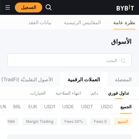
التسجيل
نظرة عامة
المقاييس الرئيسية
بيانات العقد
الأسواق
المفضلة
العملات الرقمية
الأصول التقليديَّة (TradFi)
تداول فوري
دائم
انتهاء الصلاحية
الخيارات
الجميع
USDC
USDT
USDE
USD1
EUR
BRL
PLN
الجميع
0 Fees
50% Fees
Margin Trading
RWA