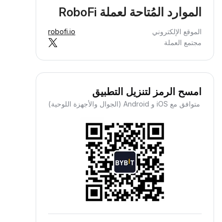
الموارد المُتاحة لعملة RoboFi
الموقع الإلكتروني
robofi.io
مجتمع العملة
امسح الرمز لتنزيل التطبيق
متوافق مع iOS و Android (الجوال والأجهزة اللوحية)