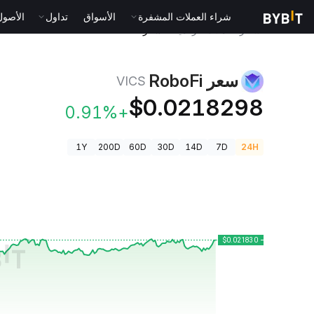
شراء العملات المشفرة
الأسواق
تداول
الأصول الت
أسعار العملات الرقمية
سعر RoboFi VICS
سعر RoboFi
VICS
$0.0218298
+0.91%
1Y
200D
60D
30D
14D
7D
24H