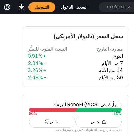
التسجيل
تسجيل الدخول
BTC/USDT
🔥
سجل السعر (بالدولار الأمريكي)
مقارنة التاريخ
النسبة المئوية للتغيُّر
اليوم
+0.91%
7 من الأيام
+2.04%
14 من الأيام
+3.26%
30 من الأيام
+2.49%
ما رأيك في RoboFi (VICS) اليوم؟
50
%
50
%
إيجابي
سلبي
ملاحظة: تُعرَض هذه المعلومات كمرجع للاسترشاد فقط.