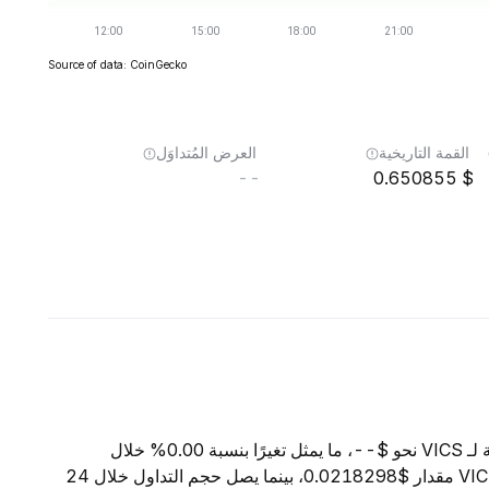
Source of data: CoinGecko
القمة التاريخية
العرض المُتداوَل
--
0.650855
اعتبارًا من 9 أغسطس 2026، تبلغ القيمة السوقية الإجمالية لـ VICS نحو $--، ما يمثل تغيرًا بنسبة 0.00% خلال
الساعات الأربع والعشرين الماضية. ويبلغ السعر الحالي لـ VICS مقدار $0.0218298، بينما يصل حجم التداول خلال 24