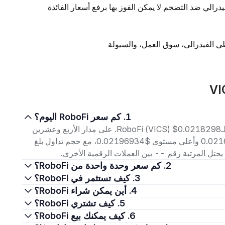
يدرالي ضد التضخم لا يمكن الفوز بها برفع أسعار الفائدة
1. كم سعر RoboFi اليوم؟
اعتبارًا من 9 أغسطس 2026، بلغ سعر التداول الحالي لـRoboFi (VICS) $0.0218298. على مدار الأربع وعشرين
ساعة الماضية، تراوح السعر بين أدنى مستوى $0.02163793 وأعلى مستوى $0.02196934، مع حجم تداول بلغ
2. كم سعر وحدة واحدة من RoboFi؟
3. كيف تستثمر في RoboFi؟
4. أين يمكن شراء RoboFi؟
5. كيف تشتري RoboFi؟
6. كيف يمكنك بيع RoboFi؟