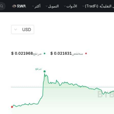
قليديَّة (TradFi)
الأدوات
التمويل
أكثر
USD
منخفض
0.021631
$
مرتفع
0.021968
$