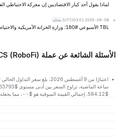
لماذا يقول أحد كبار الاقتصاديين إن معركة الاحتياطي الف
(UTC)
2026-08-08 03:01
محايد
TBL الأسبوعي #180: وزارة الخزانة الأمريكية والاحتياطي الفيدرالي، سوق العمل، والسيولة
الأسئلة الشائعة عن عملة VICS (RoboFi)
$584.12. إجمالي القيمة السوقية هو $--، مما يجعله يحتل المرتبة رقم -- بين العملات الرقمية الأخرى.