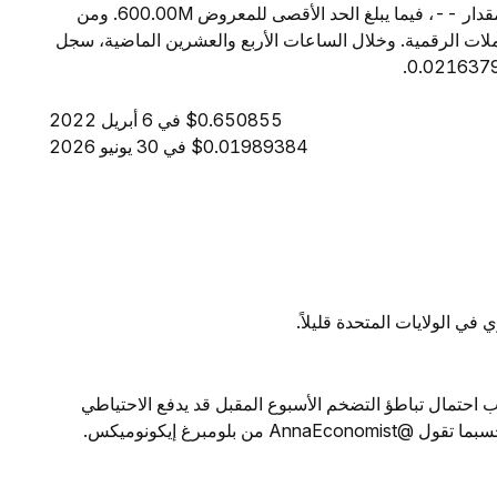
ساعة إلى $584.12. ويبلغ المعروض المتداول من VICS مقدار --، فيما يبلغ الحد الأقصى للمعروض 600.00M. ومن
مرتبة -- بين جميع العملات الرقمية. وخلال الساعات الأربع والعشرين الماضية، سجل
$0.650855 في 6 أبريل 2022
$0.01989384 في 30 يونيو 2026
في الولايات المتحدة قليلاً.
احتمال تباطؤ التضخم الأسبوع المقبل قد يدفع الاحتياطي
 بلومبرغ إيكونوميكس.