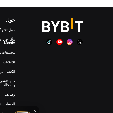
حول
حول Bybit
تبحَّر في ع
Mantle
مجتمعات Bybit
الإعلانات
الكشف عن 
قناة كاشف 
والمخالفات
وظائف
الحساب ال