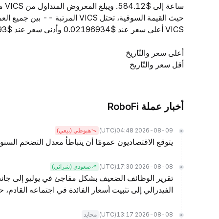
حيث القيمة السوقية، تحتل VICS ال
VICS أعلى سعر عند $0.02196934 وأدنى سعر عند $0.02163793.
أعلى سعر والتّاريخ
أقل سعر والتّاريخ
أخبار عملة RoboFi
(UTC)
2026-08-09 04:48
هبوطي (بيعي)
يتوقع الاقتصاديون عمومًا أن يتباطأ معدل التضخم السنوي 
(UTC)
2026-08-08 17:30
صعودي (شرائي)
تقرير الوظائف الضعيف بشكل مفاجئ في يوليو إلى جانب 
الفيدرالي إلى تثبيت أسعار الفائدة في اجتماعه القادم، حسبما تقول @AnnaEconomist من
(UTC)
2026-08-08 13:17
محايد