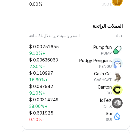
0.00%
USD1
العملات الرائجة
عملة
السعر ونسبة تغيره خلال 24 ساعة
$
0.00251655
Pump.fun
+9.10%
PUMP
$
0.00636063
Pudgy Penguins
+2.80%
PENGU
$
0.110997
Cash Cat
+16.60%
CASHCAT
$
0.097942
Canton
+9.10%
CC
$
0.00314249
IoTeX
+38.00%
IOTX
$
0.691925
Sui
-0.10%
SUI