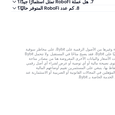
7. هل عملة RoboFi تمثل استثمارًا جيدًا؟
8. كم عدد RoboFi المتوفر حاليًا؟
تنطوي الاستثمارات في العملات الرقمية، بما في ذلك شراء وغيرها من الأصول الرقمية على Bybit، على مخاطر سوقية
كبيرة. وإذا لم يكن الأصل الرقمي الذي تبحث عنه متاحًا حاليًا على Bybit، فقد يصبح متاحًا في المستقبل. ولا تتحمل Bybit
 الأسعار والبيانات الأخرى المعروضة هنا من مصادر متاحة
المحتوى نصيحة مالية أو أي توصية أو عرض لشراء أي أصل رقمي
تفاظ بها، ينبغي على المستثمرين تقييم أوضاعهم المالية
ؤهلين في المجالات القانونية أو الضريبية أو الاستثمارية عند
ة الخاصة بـ Bybit.