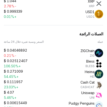
$
1.044
XRP
-2.78%
XRP
$
0.999339
USD1
+0.01%
USD1
العملات الرائجة
عملة
السعر ونسبة تغيره خلال 24 ساعة
$
0.04046892
ZIGChain
-0.21%
ZIG
$
0.02512407
Bless
+106.50%
BLESS
$
0.271009
Heima
+54.45%
HEI
$
0.111957
Cash Cat
+23.03%
CASHCAT
$
4.07
Uniswap
+5.46%
UNI
$
0.00615449
Pudgy Penguins