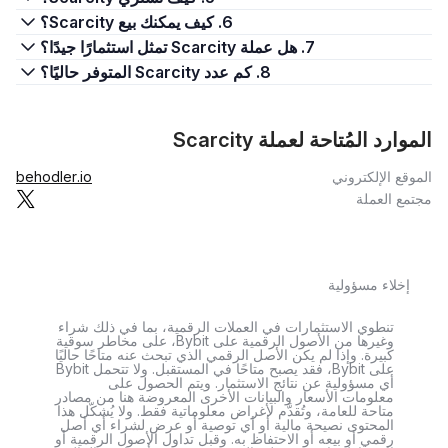
6. كيف يمكنك بيع Scarcity؟
7. هل عملة Scarcity تمثل استثمارًا جيدًا؟
8. كم عدد Scarcity المتوفر حاليًا؟
الموارد المُتاحة لعملة Scarcity
الموقع الإلكتروني
behodler.io
مجتمع العملة
إخلاء مسؤولية
تنطوي الاستثمارات في العملات الرقمية، بما في ذلك شراء
وغيرها من الأصول الرقمية على Bybit، على مخاطر سوقية
كبيرة. وإذا لم يكن الأصل الرقمي الذي تبحث عنه متاحًا حاليًا
على Bybit، فقد يصبح متاحًا في المستقبل. ولا تتحمل Bybit
أي مسؤولية عن نتائج الاستثمار. ويتم الحصول على
معلومات الأسعار والبيانات الأخرى المعروضة هنا من مصادر
متاحة للعامة، وتُقدَّم لأغراض معلوماتية فقط. ولا يُشكّل هذا
المحتوى نصيحة مالية أو أي توصية أو عرض لشراء أي أصل
رقمي أو بيعه أو الاحتفاظ به. وقبل تداول الأصول الرقمية أو