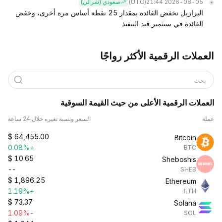
(UTC)
2026-08-05 21:44
صعودي (شرائي)
البرازيل تخفض الفائدة بمقدار 25 نقطة أساس مرة أخرى، وخفض
الفائدة في سبتمبر قيد التنفيذ
العملات الرقمية الأكثر رواجًا
بحث
العملات الرقمية الأعلى من حيث القيمة السوقية
عملة
السعر ونسبة تغيره خلال 24 ساعة
$
64,455.00
Bitcoin
+0.08%
BTC
$
10.65
Sheboshis
--
SHEB
$
1,896.25
Ethereum
+1.19%
ETH
$
73.37
Solana
-1.09%
SOL