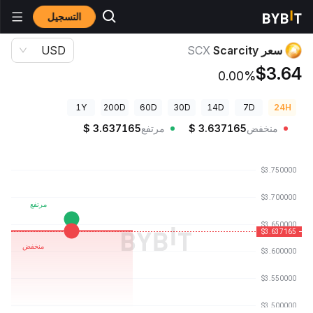
التسجيل
أسعار العملات الرقمية
سعر Scarcity SCX
سعر Scarcity
SCX
USD
$3.64
0.00%
1Y
200D
60D
30D
14D
7D
24H
منخفض
3.637165
$
مرتفع
3.637165
$