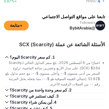
+0.97%
PENGU
تابعنا على مواقع التواصل الاجتماعي
Followers
+
متابعة
@BybitArabia
الأسئلة الشائعة عن عملة SCX (Scarcity)
1. كم سعر Scarcity اليوم؟
اعتبارًا من 6 أغسطس 2026، بلغ سعر التداول الحالي لـScarcity
(SCX) $3.64. على مدار الأربع وعشرين ساعة الماضية، تراوح
السعر بين أدنى مستوى $-- وأعلى مستوى $--، مع حجم تداول بلغ
$51.82. إجمالي القيمة السوقية هو $--، مما يجعله يحتل المرتبة
رقم -- بين العملات الرقمية الأخرى.
2. كم سعر وحدة واحدة من Scarcity؟
3. كيف تستثمر في Scarcity؟
4. أين يمكن شراء Scarcity؟
5. كيف تشتري Scarcity؟