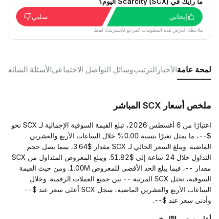
ما رأيك في Scarcity (SCX) اليوم؟
إيجابي
سلبي
ملاحظة: تُعرَض هذه المعلومات كمرجع للاسترشاد فقط.
لمحة عامة
الأخبار
الترتيب
وسائل التواصل الاجتماعي
الأسئلة الشائعة
ملخص أسعار SCX المباشر
اعتبارًا من 6 أغسطس 2026، تبلغ القيمة السوقية الإجمالية لـ SCX نحو
$--، ما يمثل تغيرًا بنسبة 0.00% خلال الساعات الأربع والعشرين
الماضية. ويبلغ السعر الحالي لـ SCX مقدار $3.64، بينما يصل حجم
التداول خلال 24 ساعة إلى $51.82. ويبلغ المعروض المتداول من SCX
مقدار --، فيما يبلغ الحد الأقصى للمعروض 1.00M. ومن حيث القيمة
السوقية، تحتل SCX المرتبة -- بين جميع العملات الرقمية. وخلال
الساعات الأربع والعشرين الماضية، سجل SCX أعلى سعر عند $--
وأدنى سعر عند $--.
أعلى سعر والتّاريخ