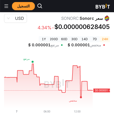
التسجيل
أسعار العملات الرقمية
سعر Sonorc SONORC
سعر Sonorc
SONORC
USD
$0.000000628405
-4.34%
1Y
200D
60D
30D
14D
7D
24H
منخفض
0.000001
$
مرتفع
0.000001
$