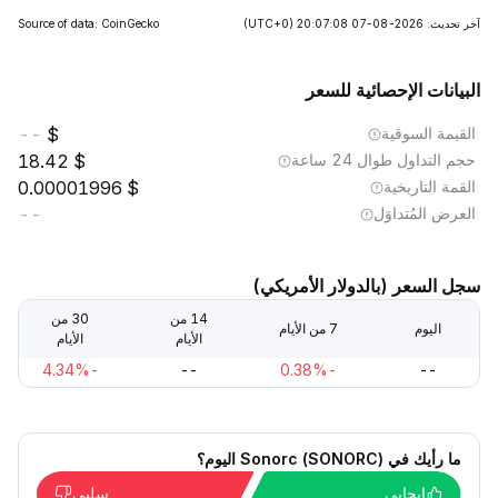
آخر تحديث: 2026-08-07 20:07:08
(UTC+0)
Source of data: CoinGecko
البيانات الإحصائية للسعر
القيمة السوقية
--
حجم التداول طوال 24 ساعة
18.42
القمة التاريخية
0.00001996
العرض المُتداوَل
--
سجل السعر (بالدولار الأمريكي)
14 من
30 من
اليوم
7 من الأيام
الأيام
الأيام
-4.34%
--
-0.38%
--
ما رأيك في Sonorc (SONORC) اليوم؟
إيجابي
سلبي