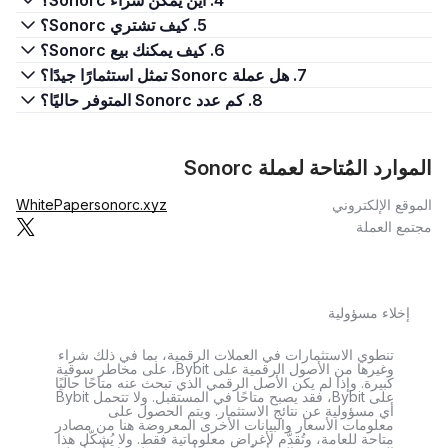
4. أين يمكن شراء Sonorc؟
5. كيف تشتري Sonorc؟
6. كيف يمكنك بيع Sonorc؟
7. هل عملة Sonorc تمثل استثمارًا جيدًا؟
8. كم عدد Sonorc المتوفر حاليًا؟
الموارد المُتاحة لعملة Sonorc
الموقع الإلكتروني
sonorc.xyz
WhitePaper
مجتمع العملة
إخلاء مسؤولية
تنطوي الاستثمارات في العملات الرقمية، بما في ذلك شراء
وغيرها من الأصول الرقمية على Bybit، على مخاطر سوقية
كبيرة. وإذا لم يكن الأصل الرقمي الذي تبحث عنه متاحًا حاليًا
على Bybit، فقد يصبح متاحًا في المستقبل. ولا تتحمل Bybit
أي مسؤولية عن نتائج الاستثمار. ويتم الحصول على
معلومات الأسعار والبيانات الأخرى المعروضة هنا من مصادر
متاحة للعامة، وتُقدَّم لأغراض معلوماتية فقط. ولا يُشكّل هذا