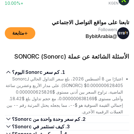
+10.00%
KGEN
تابعنا على مواقع التواصل الاجتماعي
Followers
+
متابعة
@BybitArabia
الأسئلة الشائعة عن عملة SONORC (Sonorc)
1. كم سعر Sonorc اليوم؟
اعتبارًا من 8 أغسطس 2026، بلغ سعر التداول الحالي لـSonorc
(SONORC) $0.000000628405. على مدار الأربع وعشرين ساعة
الماضية، تراوح السعر بين أدنى مستوى $0.000000625826
وأعلى مستوى $0.000000638169، مع حجم تداول بلغ $18.42.
إجمالي القيمة السوقية هو $--، مما يجعله يحتل المرتبة رقم -- بين
العملات الرقمية الأخرى.
2. كم سعر وحدة واحدة من Sonorc؟
3. كيف تستثمر في Sonorc؟