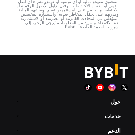
المحتوى نصيحة مالية أو أي توصية أو عرض لشراء أي أصل
رقمي أو بيعه أو الاحتفاظ به. وقبل تداول الأصول الرقمية أو
الاحتفاظ بها، ينبغي على المستثمرين تقييم أوضاعهم المالية
وقدرتهم على تحمّل المخاطر بعناية، واستشارة المختصين
المؤهلين في المجالات القانونية أو الضريبية أو الاستثمارية
عند الاقتضاء. ولمزيد من المعلومات، يُرجى الرجوع إلى
شروط الخدمة الخاصة بـ Bybit.
حول
خدمات
الدعم