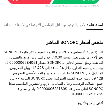
ملاحظة: تُعرَض هذه المعلومات كمرجع للاسترشاد فقط.
لمحة عامة
الأخبار
الترتيب
وسائل التواصل الاجتماعي
الأسئلة الشائعة
ملخص أسعار SONORC المباشر
اعتبارًا من 7 أغسطس 2026، تبلغ القيمة السوقية الإجمالية لـ SONORC
نحو $--، ما يمثل تغيرًا بنسبة 0.00% خلال الساعات الأربع والعشرين
الماضية. ويبلغ السعر الحالي لـ SONORC مقدار $0.000000628405،
بينما يصل حجم التداول خلال 24 ساعة إلى $18.42. ويبلغ المعروض
المتداول من SONORC مقدار --، فيما يبلغ الحد الأقصى للمعروض
69.42B. ومن حيث القيمة السوقية، تحتل SONORC المرتبة -- بين
جميع العملات الرقمية. وخلال الساعات الأربع والعشرين الماضية، سجل
SONORC أعلى سعر عند $0.000000638169 وأدنى سعر عند
$0.000000625826.
أعلى سعر والتّاريخ