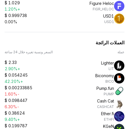
$
1.029
Figure Heloc
+1.20%
FIGR_HELOC
$
0.999738
USD1
0.00%
USD1
العملات الرائجة
عملة
السعر ونسبة تغيره خلال 24 ساعة
$
2.33
Lighter
+2.90%
LIT
$
0.054245
Biconomy
+42.20%
BICO
$
0.00233885
Pump.fun
-1.60%
PUMP
$
0.098447
Cash Cat
-6.30%
CASHCAT
$
0.38624
Ether.fi
+9.40%
ETHFI
$
0.199787
KGeN