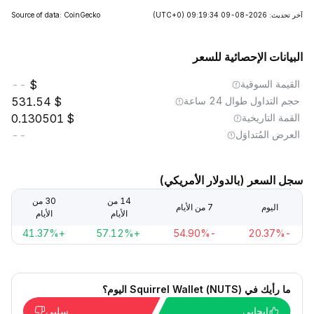
آخر تحديث: 2026-08-09 09:19:34
(UTC+0)
Source of data: CoinGecko
البيانات الإحصائية للسعر
القيمة السوقية
--
حجم التداول طوال 24 ساعة
531.54
القمة التاريخية
0.130501
العرض المُتداوَل
--
سجل السعر (بالدولار الأمريكي)
14 من
30 من
اليوم
7 من الأيام
الأيام
الأيام
+41.37%
+57.12%
-54.90%
-20.37%
ما رأيك في Squirrel Wallet (NUTS) اليوم؟
إيجابي
سلبي