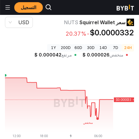
التسجيل
أسعار العملات الرقمية
سعر Squirrel Wallet NUTS
سعر Squirrel Wallet
NUTS
USD
$0.0000332
-20.37%
1Y
200D
60D
30D
14D
7D
24H
منخفض
0.000026
$
مرتفع
0.000042
$