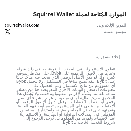
الموارد المُتاحة لعملة Squirrel Wallet
الموقع الإلكتروني
squirrelwallet.com
مجتمع العملة
إخلاء مسؤولية
تنطوي الاستثمارات في العملات الرقمية، بما في ذلك شراء
وغيرها من الأصول الرقمية على Bybit، على مخاطر سوقية
كبيرة. وإذا لم يكن الأصل الرقمي الذي تبحث عنه متاحًا حاليًا
على Bybit، فقد يصبح متاحًا في المستقبل. ولا تتحمل Bybit
أي مسؤولية عن نتائج الاستثمار. ويتم الحصول على
معلومات الأسعار والبيانات الأخرى المعروضة هنا من مصادر
متاحة للعامة، وتُقدَّم لأغراض معلوماتية فقط. ولا يُشكّل هذا
المحتوى نصيحة مالية أو أي توصية أو عرض لشراء أي أصل
رقمي أو بيعه أو الاحتفاظ به. وقبل تداول الأصول الرقمية أو
الاحتفاظ بها، ينبغي على المستثمرين تقييم أوضاعهم المالية
وقدرتهم على تحمّل المخاطر بعناية، واستشارة المختصين
المؤهلين في المجالات القانونية أو الضريبية أو الاستثمارية
عند الاقتضاء. ولمزيد من المعلومات، يُرجى الرجوع إلى
شروط الخدمة الخاصة بـ Bybit.