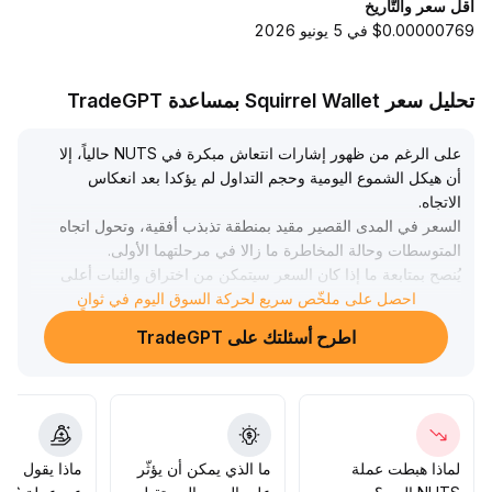
أقل سعر والتّاريخ
$0.00000769 في 5 يونيو 2026
تحليل سعر Squirrel Wallet بمساعدة TradeGPT
على الرغم من ظهور إشارات انتعاش مبكرة في NUTS حالياً، إلا
أن هيكل الشموع اليومية وحجم التداول لم يؤكدا بعد انعكاس
الاتجاه
.
السعر في المدى القصير مقيد بمنطقة تذبذب أفقية، وتحول اتجاه
المتوسطات وحالة المخاطرة ما زالا في مرحلتهما الأولى
.
يُنصح بمتابعة ما إذا كان السعر سيتمكن من اختراق والثبات أعلى
الحد العلوي للمنطقة (مثل 0
.
احصل على ملخّص سريع لحركة السوق اليوم في ثوانٍ
78 دولار)، مع ضرورة ارتفاع حجم التداول بشكل واضح لتأكيد
اطرح أسئلتك على TradeGPT
قوة المشترين
.
قبل تأكيد الاتجاه، يجب الحفاظ على مراكز منخفضة وتجربة
السوق بحذر، وتجنب زيادة المراكز بشكل عشوائي؛ وفي حال
حدوث اختراق بحجم عالي يمكن التفكير في زيادة المراكز، مع
ضرورة تلازم ارتفاع السعر والحجم كأساس لتكوين المراكز
المتوسطة الأجل
.
لماذا هبطت عملة
ما الذي يمكن أن يؤثّر
ماذا يقول الم
قبل الاختراق، يظل أسلوب التداول الأفضل هو البيع عند القمم