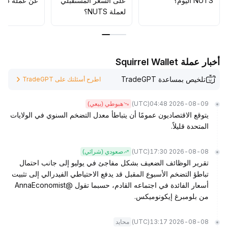
NUTS اليوم؟
على السعر المستقبلي
عن عملة NUTS؟
والشراء عند القيعان داخل المنطقة
.
لعملة NUTS؟
أخبار عملة Squirrel Wallet
تلخيص بمساعدة TradeGPT
اطرح أسئلتك على TradeGPT
(UTC)
2026-08-09 04:48
هبوطي (بيعي)
يتوقع الاقتصاديون عمومًا أن يتباطأ معدل التضخم السنوي في الولايات
المتحدة قليلاً.
(UTC)
2026-08-08 17:30
صعودي (شرائي)
تقرير الوظائف الضعيف بشكل مفاجئ في يوليو إلى جانب احتمال
تباطؤ التضخم الأسبوع المقبل قد يدفع الاحتياطي الفيدرالي إلى تثبيت
أسعار الفائدة في اجتماعه القادم، حسبما تقول @AnnaEconomist
من بلومبرغ إيكونوميكس.
(UTC)
2026-08-08 13:17
محايد