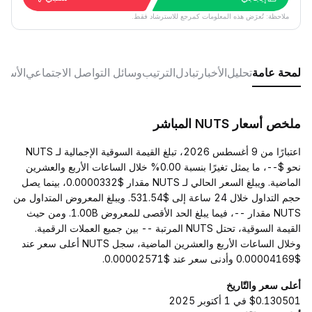
ملاحظة: تُعرَض هذه المعلومات كمرجع للاسترشاد فقط.
لمحة عامة
تحليل
الأخبار
تبادل
الترتيب
وسائل التواصل الاجتماعي
الأسئل
ملخص أسعار NUTS المباشر
اعتبارًا من 9 أغسطس 2026، تبلغ القيمة السوقية الإجمالية لـ NUTS
نحو $--، ما يمثل تغيرًا بنسبة 0.00% خلال الساعات الأربع والعشرين
الماضية. ويبلغ السعر الحالي لـ NUTS مقدار $0.0000332، بينما يصل
حجم التداول خلال 24 ساعة إلى $531.54. ويبلغ المعروض المتداول من
NUTS مقدار --، فيما يبلغ الحد الأقصى للمعروض 1.00B. ومن حيث
القيمة السوقية، تحتل NUTS المرتبة -- بين جميع العملات الرقمية.
وخلال الساعات الأربع والعشرين الماضية، سجل NUTS أعلى سعر عند
$0.00004169 وأدنى سعر عند $0.00002571.
أعلى سعر والتّاريخ
$0.130501 في 1 أكتوبر 2025