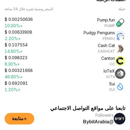
عملة
السعر ونسبة تغيره خلال 24 ساعة
$
0.00250636
Pump.fun
+10.00%
PUMP
$
0.00633908
Pudgy Penguins
+2.20%
PENGU
$
0.107554
Cash Cat
+14.80%
CASHCAT
$
0.098323
Canton
+8.30%
CC
$
0.00321668
IoTeX
+46.60%
IOTX
$
0.692091
Sui
+1.20%
SUI
تابعنا على مواقع التواصل الاجتماعي
Followers
+
متابعة
@BybitArabia