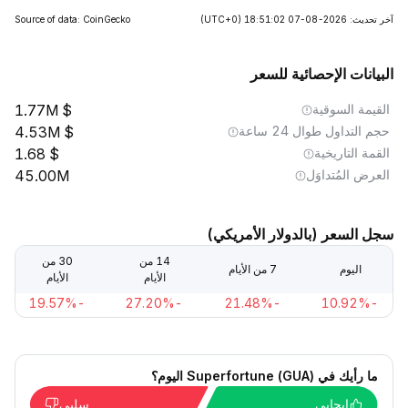
آخر تحديث: 2026-08-07 18:51:02
(UTC+0)
Source of data: CoinGecko
البيانات الإحصائية للسعر
القيمة السوقية
1.77M
حجم التداول طوال 24 ساعة
4.53M
القمة التاريخية
1.68
العرض المُتداوَل
45.00M
سجل السعر (بالدولار الأمريكي)
14 من
30 من
اليوم
7 من الأيام
الأيام
الأيام
-19.57%
-27.20%
-21.48%
-10.92%
ما رأيك في Superfortune (GUA) اليوم؟
إيجابي
سلبي