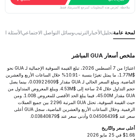
ملاحظة: تُعرَض هذه المعلومات كمرجع للاسترشاد فقط.
لمحة عامة
تحليل
الأخبار
الترتيب
وسائل التواصل الاجتماعي
الأسئلة الش
ملخص أسعار GUA المباشر
اعتبارًا من 7 أغسطس 2026، تبلغ القيمة السوقية الإجمالية لـ GUA نحو
$1.77M، ما يمثل تغيرًا بنسبة -10.91% خلال الساعات الأربع والعشرين
الماضية. ويبلغ السعر الحالي لـ GUA مقدار $0.03922609، بينما يصل
حجم التداول خلال 24 ساعة إلى $4.53M. ويبلغ المعروض المتداول من
GUA مقدار 45.00M، فيما يبلغ الحد الأقصى للمعروض 1.00B. ومن
حيث القيمة السوقية، تحتل GUA المرتبة 2296 بين جميع العملات
الرقمية. وخلال الساعات الأربع والعشرين الماضية، سجل GUA أعلى
سعر عند $0.04506439 وأدنى سعر عند $0.03840879.
أعلى سعر والتّاريخ
$1.68 في 25 مايو 2026