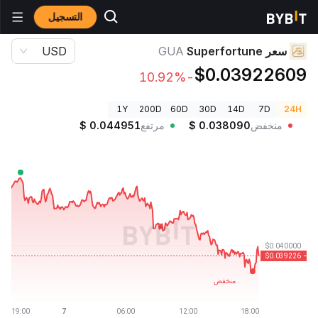
التسجيل
أسعار العملات الرقمية
سعر Superfortune GUA
سعر Superfortune
GUA
USD
$0.03922609
-10.92%
1Y
200D
60D
30D
14D
7D
24H
منخفض
0.038090
$
مرتفع
0.044951
$