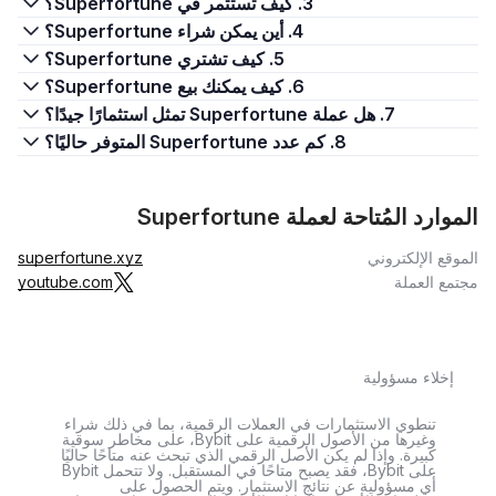
3. كيف تستثمر في Superfortune؟
4. أين يمكن شراء Superfortune؟
5. كيف تشتري Superfortune؟
6. كيف يمكنك بيع Superfortune؟
7. هل عملة Superfortune تمثل استثمارًا جيدًا؟
8. كم عدد Superfortune المتوفر حاليًا؟
الموارد المُتاحة لعملة Superfortune
الموقع الإلكتروني
superfortune.xyz
مجتمع العملة
youtube.com
إخلاء مسؤولية
تنطوي الاستثمارات في العملات الرقمية، بما في ذلك شراء
وغيرها من الأصول الرقمية على Bybit، على مخاطر سوقية
كبيرة. وإذا لم يكن الأصل الرقمي الذي تبحث عنه متاحًا حاليًا
على Bybit، فقد يصبح متاحًا في المستقبل. ولا تتحمل Bybit
أي مسؤولية عن نتائج الاستثمار. ويتم الحصول على