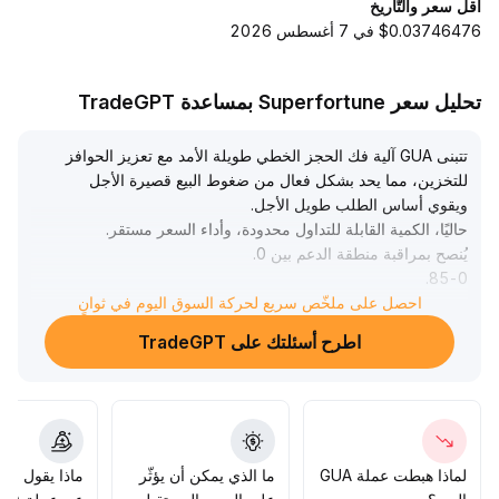
أقل سعر والتّاريخ
$0.03746476 في 7 أغسطس 2026
تحليل سعر Superfortune بمساعدة TradeGPT
تتبنى GUA آلية فك الحجز الخطي طويلة الأمد مع تعزيز الحوافز
للتخزين، مما يحد بشكل فعال من ضغوط البيع قصيرة الأجل
ويقوي أساس الطلب طويل الأجل
.
حاليًا، الكمية القابلة للتداول محدودة، وأداء السعر مستقر
.
يُنصح بمراقبة منطقة الدعم بين 0
.
.
85-0
احصل على ملخّص سريع لحركة السوق اليوم في ثوانٍ
95 دولار في الأجل القصير وبيع بعض الحصص لتحقيق الأرباح عند
مستويات مناسبة
.
اطرح أسئلتك على TradeGPT
على المدى المتوسط والطويل، مع توسع النظام البيئي وإطلاق
تأثير العلامة التجارية، يُتوقع أن يرتفع مركز القيمة تدريجيًا
.
يجب متابعة وتيرة فك الحجز وحركة التخزين عن كثب وتعديل
المراكز بمرونة لإدارة مخاطر تقلبات السيولة ومعنويات السوق
.
لماذا هبطت عملة GUA
ما الذي يمكن أن يؤثّر
ماذا يقول الم