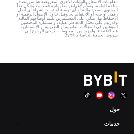
معلومات الأسعار والبيانات الأخرى المعروضة هنا من مصادر
متاحة للعامة، وتُقدَّم لأغراض معلوماتية فقط. ولا يُشكّل هذا
المحتوى نصيحة مالية أو أي توصية أو عرض لشراء أي أصل
رقمي أو بيعه أو الاحتفاظ به. وقبل تداول الأصول الرقمية أو
الاحتفاظ بها، ينبغي على المستثمرين تقييم أوضاعهم المالية
وقدرتهم على تحمّل المخاطر بعناية، واستشارة المختصين
المؤهلين في المجالات القانونية أو الضريبية أو الاستثمارية
عند الاقتضاء. ولمزيد من المعلومات، يُرجى الرجوع إلى
شروط الخدمة الخاصة بـ Bybit.
حول
خدمات