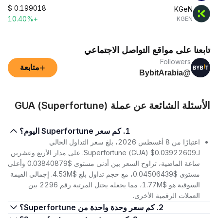
$
0.199018
KGeN
+10.40%
KGEN
تابعنا على مواقع التواصل الاجتماعي
Followers
+
متابعة
@BybitArabia
الأسئلة الشائعة عن عملة GUA (Superfortune)
1. كم سعر Superfortune اليوم؟
اعتبارًا من 8 أغسطس 2026، بلغ سعر التداول الحالي
لـSuperfortune (GUA) $0.03922609. على مدار الأربع وعشرين
ساعة الماضية، تراوح السعر بين أدنى مستوى $0.03840879 وأعلى
مستوى $0.04506439، مع حجم تداول بلغ $4.53M. إجمالي القيمة
السوقية هو $1.77M، مما يجعله يحتل المرتبة رقم 2296 بين
العملات الرقمية الأخرى.
2. كم سعر وحدة واحدة من Superfortune؟