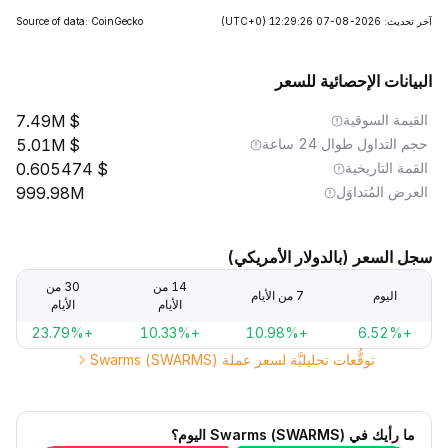
آخر تحديث: 2026-08-07 12:29:26
(UTC+0)
Source of data: CoinGecko
البيانات الإحصائية للسعر
القيمة السوقية
7.49M
حجم التداول طوال 24 ساعة
5.01M
القمة التاريخية
0.605474
العرض المُتداوَل
999.98M
سجل السعر (بالدولار الأمريكي)
14 من
30 من
اليوم
7 من الأيام
الأيام
الأيام
+23.79%
+10.33%
+10.98%
+6.52%
توقُّعات تحليليَّة لسعر عملة Swarms (SWARMS)
ما رأيك في Swarms (SWARMS) اليوم؟