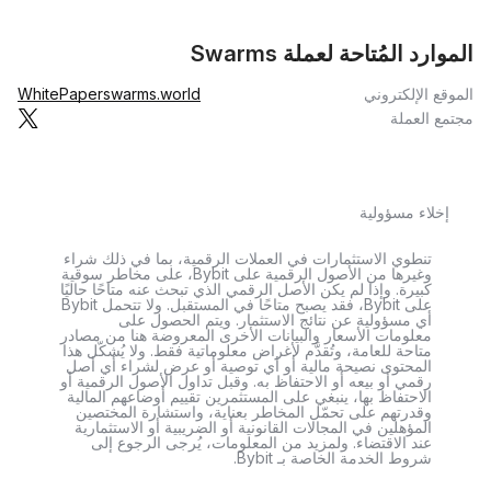
الموارد المُتاحة لعملة Swarms
الموقع الإلكتروني
swarms.world
WhitePaper
مجتمع العملة
إخلاء مسؤولية
تنطوي الاستثمارات في العملات الرقمية، بما في ذلك شراء
وغيرها من الأصول الرقمية على Bybit، على مخاطر سوقية
كبيرة. وإذا لم يكن الأصل الرقمي الذي تبحث عنه متاحًا حاليًا
على Bybit، فقد يصبح متاحًا في المستقبل. ولا تتحمل Bybit
أي مسؤولية عن نتائج الاستثمار. ويتم الحصول على
معلومات الأسعار والبيانات الأخرى المعروضة هنا من مصادر
متاحة للعامة، وتُقدَّم لأغراض معلوماتية فقط. ولا يُشكّل هذا
المحتوى نصيحة مالية أو أي توصية أو عرض لشراء أي أصل
رقمي أو بيعه أو الاحتفاظ به. وقبل تداول الأصول الرقمية أو
الاحتفاظ بها، ينبغي على المستثمرين تقييم أوضاعهم المالية
وقدرتهم على تحمّل المخاطر بعناية، واستشارة المختصين
المؤهلين في المجالات القانونية أو الضريبية أو الاستثمارية
عند الاقتضاء. ولمزيد من المعلومات، يُرجى الرجوع إلى
شروط الخدمة الخاصة بـ Bybit.