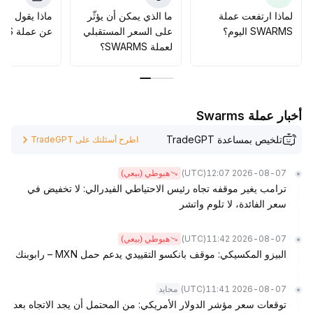
لماذا ارتفعت عملة
ما الذي يمكن أن يؤثّر
ماذا يقول الم
SWARMS اليوم؟
على السعر المستقبلي
عن عملة SWARMS؟
لعملة SWARMS؟
أخبار عملة Swarms
تلخيص بمساعدة TradeGPT
اطرح أسئلتك على TradeGPT
(UTC)
2026-08-07 12:07
هبوطي (بيعي)
ترامب يغير موقفه تجاه رئيس الاحتياطي الفيدرالي: لا تخفيض في
سعر الفائدة، لا تلوم واتشر
(UTC)
2026-08-07 11:42
هبوطي (بيعي)
البيزو المكسيكي: موقف بانكسو التقييدي يدعم حمل MXN – رابوبنك
(UTC)
2026-08-07 11:41
محايد
توقعات سعر مؤشر الدولار الأمريكي: من المحتمل أن يجد الاتجاه بعد