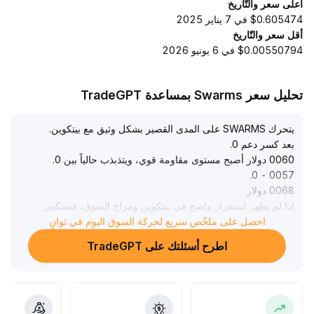
أعلى سعر والتّاريخ
$0.605474 في 7 يناير 2025
أقل سعر والتّاريخ
$0.00550794 في 6 يونيو 2026
تحليل سعر Swarms بمساعدة TradeGPT
يتحرك SWARMS على المدى القصير بشكل وثيق مع بيتكوين
.
بعد كسر دعم 0
.
0060 دولار أصبح مستوى مقاومة قوي، ويتذبذب حالياً بين 0
.
.
0057 - 0
0068 دولار
.
إذا لم يظهر استقرار واضح في بيتكوين ومزاج السوق، فسيكون
الزخم الصعودي محدوداً
.
احصل على ملخّص سريع لحركة السوق اليوم في ثوانٍ
ينصح بمراقبة استمرارية الارتداد فوق 0
.
اطرح أسئلتك على TradeGPT
0060 دولار وتغيرات حجم التداول؛ أما على المدى المتوسط
والطويل، فيجب انتظار التحفيز من النظام البيئي وتحسن بيانات
السلسلة لضمان أساس قيمة أقوى
.