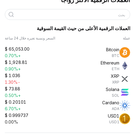
العملات الرقمية الأكثر رواجًا
بحث
العملات الرقمية الأعلى من حيث القيمة السوقية
عملة
السعر ونسبة تغيره خلال 24 ساعة
$
65,053.00
Bitcoin
+0.70%
BTC
$
1,928.81
Ethereum
+0.90%
ETH
$
1.036
XRP
-1.30%
XRP
$
73.88
Solana
+0.50%
SOL
$
0.20101
Cardano
+6.70%
ADA
$
0.999737
USD1
0.00%
USD1