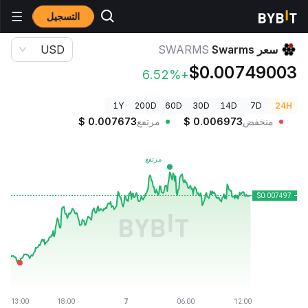
التسجيل
أسعار العملات الرقمية
سعر Swarms SWARMS
سعر Swarms
SWARMS
USD
$0.00749003
+6.52%
1Y
200D
60D
30D
14D
7D
24H
منخفض
0.006973
$
مرتفع
0.007673
$