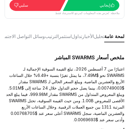
إيجابي
سلبي
ملاحظة: تُعرَض هذه المعلومات كمرجع للاسترشاد فقط.
لمحة عامة
تحليل
الأخبار
تداوَل
استثمر
الترتيب
وسائل التواصل الاجتماع
ملخص أسعار SWARMS المباشر
اعتبارًا من 7 أغسطس 2026، تبلغ القيمة السوقية الإجمالية لـ
SWARMS نحو $7.49M، ما يمثل تغيرًا بنسبة +6.49% خلال الساعات
الأربع والعشرين الماضية. ويبلغ السعر الحالي لـ SWARMS مقدار
$0.00749003، بينما يصل حجم التداول خلال 24 ساعة إلى $5.01M.
ويبلغ المعروض المتداول من SWARMS مقدار 999.98M، فيما يبلغ الحد
الأقصى للمعروض 1.00B. ومن حيث القيمة السوقية، تحتل SWARMS
المرتبة 1311 بين جميع العملات الرقمية. وخلال الساعات الأربع
والعشرين الماضية، سجل SWARMS أعلى سعر عند $0.00768705
وأدنى سعر عند $0.0069693.