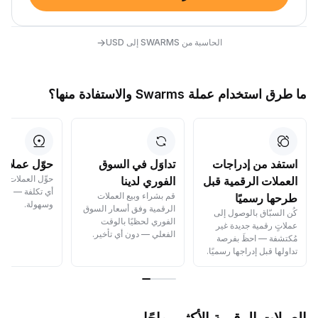
→
الحاسبة من SWARMS إلى USD
ما طرق استخدام عملة Swarms والاستفادة منها؟
استفد من إدراجات
تداوَل في السوق
حوّل عملاتك
حوِّل العملات ا
العملات الرقمية قبل
الفوري لدينا
أي تكلفة — بسر
قم بشراء وبيع العملات
طرحها رسميًا
وسهولة.
الرقمية وفق أسعار السوق
كُن السبّاق بالوصول إلى
الفوري لحظيًا بالوقت
عملاتٍ رقمية جديدة غير
الفعلي — دون أي تأخير.
مُكتشفة — احظَ بفرصة
تداولها قبل إدراجها رسميًا.