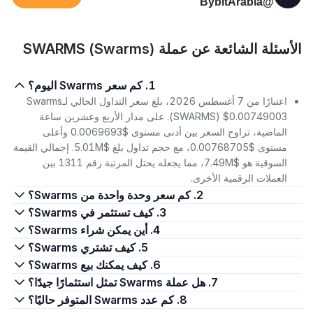
@BybitArabia
الأسئلة الشائعة عن عملة SWARMS (Swarms)
1. كم سعر Swarms اليوم؟
اعتبارًا من 7 أغسطس 2026، بلغ سعر التداول الحالي لـSwarms
(SWARMS) $0.00749003. على مدار الأربع وعشرين ساعة
الماضية، تراوح السعر بين أدنى مستوى $0.0069693 وأعلى
مستوى $0.00768705، مع حجم تداول بلغ $5.01M. إجمالي القيمة
السوقية هو $7.49M، مما يجعله يحتل المرتبة رقم 1311 بين
العملات الرقمية الأخرى.
2. كم سعر وحدة واحدة من Swarms؟
3. كيف تستثمر في Swarms؟
4. أين يمكن شراء Swarms؟
5. كيف تشتري Swarms؟
6. كيف يمكنك بيع Swarms؟
7. هل عملة Swarms تمثل استثمارًا جيدًا؟
8. كم عدد Swarms المتوفر حاليًا؟