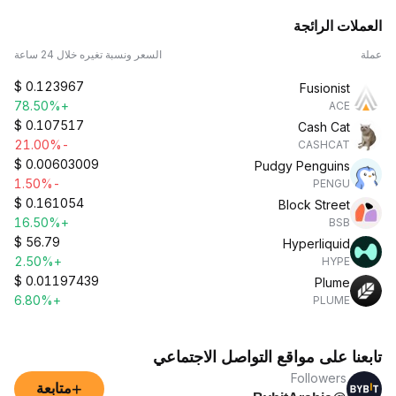
العملات الرائجة
عملة
السعر ونسبة تغيره خلال 24 ساعة
$
0.123967
Fusionist
+78.50%
ACE
$
0.107517
Cash Cat
-21.00%
CASHCAT
$
0.00603009
Pudgy Penguins
-1.50%
PENGU
$
0.161054
Block Street
+16.50%
BSB
$
56.79
Hyperliquid
+2.50%
HYPE
$
0.01197439
Plume
+6.80%
PLUME
تابعنا على مواقع التواصل الاجتماعي
Followers
+
متابعة