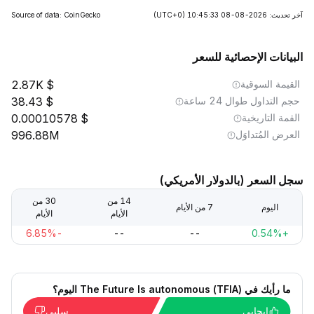
آخر تحديث: 2026-08-08 10:45:33
(UTC+0)
Source of data: CoinGecko
البيانات الإحصائية للسعر
القيمة السوقية
2.87K
حجم التداول طوال 24 ساعة
38.43
القمة التاريخية
0.00010578
العرض المُتداوَل
996.88M
سجل السعر (بالدولار الأمريكي)
14 من
30 من
اليوم
7 من الأيام
الأيام
الأيام
-6.85%
--
--
+0.54%
ما رأيك في The Future Is autonomous (TFIA) اليوم؟
إيجابي
سلبي