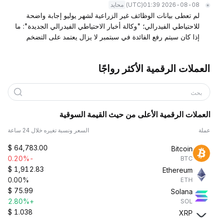
(UTC)
2026-08-08 01:39
محايد
لم تعطى بيانات الوظائف غير الزراعية لشهر يوليو إجابة واضحة
للاحتياطي الفيدرالي؛ "وكالة أخبار الاحتياطي الفيدرالي الجديدة": ما
إذا كان سيتم رفع الفائدة في سبتمبر لا يزال يعتمد على التضخم
العملات الرقمية الأكثر رواجًا
بحث
العملات الرقمية الأعلى من حيث القيمة السوقية
عملة
السعر ونسبة تغيره خلال 24 ساعة
$
64,783.00
Bitcoin
-0.20%
BTC
$
1,912.83
Ethereum
0.00%
ETH
$
75.99
Solana
+2.80%
SOL
$
1.038
XRP