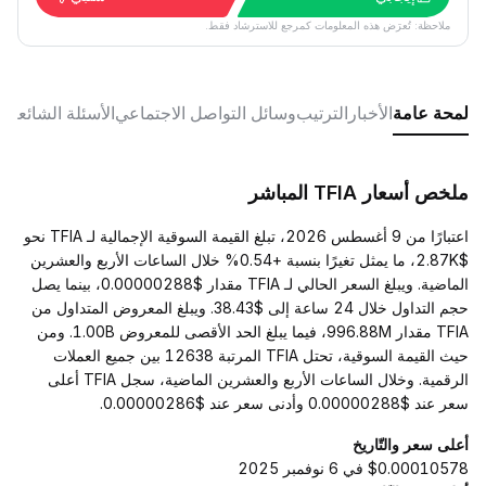
ملاحظة: تُعرَض هذه المعلومات كمرجع للاسترشاد فقط.
لمحة عامة
الأخبار
الترتيب
وسائل التواصل الاجتماعي
الأسئلة الشائعة
ملخص أسعار TFIA المباشر
اعتبارًا من 9 أغسطس 2026، تبلغ القيمة السوقية الإجمالية لـ TFIA نحو
$2.87K، ما يمثل تغيرًا بنسبة +0.54% خلال الساعات الأربع والعشرين
الماضية. ويبلغ السعر الحالي لـ TFIA مقدار $0.00000288، بينما يصل
حجم التداول خلال 24 ساعة إلى $38.43. ويبلغ المعروض المتداول من
TFIA مقدار 996.88M، فيما يبلغ الحد الأقصى للمعروض 1.00B. ومن
حيث القيمة السوقية، تحتل TFIA المرتبة 12638 بين جميع العملات
الرقمية. وخلال الساعات الأربع والعشرين الماضية، سجل TFIA أعلى
سعر عند $0.00000288 وأدنى سعر عند $0.00000286.
أعلى سعر والتّاريخ
$0.00010578 في 6 نوفمبر 2025