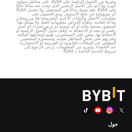
وغيرها من الأصول الرقمية على Bybit، على مخاطر سوقية
كبيرة. وإذا لم يكن الأصل الرقمي الذي تبحث عنه متاحًا حاليًا
على Bybit، فقد يصبح متاحًا في المستقبل. ولا تتحمل Bybit
أي مسؤولية عن نتائج الاستثمار. ويتم الحصول على
معلومات الأسعار والبيانات الأخرى المعروضة هنا من مصادر
متاحة للعامة، وتُقدَّم لأغراض معلوماتية فقط. ولا يُشكّل هذا
المحتوى نصيحة مالية أو أي توصية أو عرض لشراء أي أصل
رقمي أو بيعه أو الاحتفاظ به. وقبل تداول الأصول الرقمية أو
الاحتفاظ بها، ينبغي على المستثمرين تقييم أوضاعهم المالية
وقدرتهم على تحمّل المخاطر بعناية، واستشارة المختصين
المؤهلين في المجالات القانونية أو الضريبية أو الاستثمارية
عند الاقتضاء. ولمزيد من المعلومات، يُرجى الرجوع إلى
شروط الخدمة الخاصة بـ Bybit.
حول