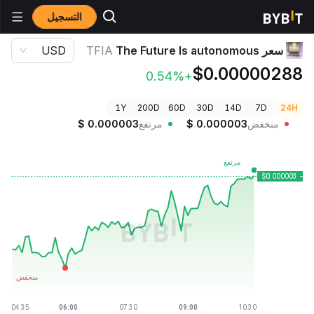
التسجيل
أسعار العملات الرقمية
سعر The Future Is autonomous TFIA
سعر The Future Is autonomous
TFIA
USD
$0.00000288
+0.54%
1Y
200D
60D
30D
14D
7D
24H
منخفض
0.000003
$
مرتفع
0.000003
$