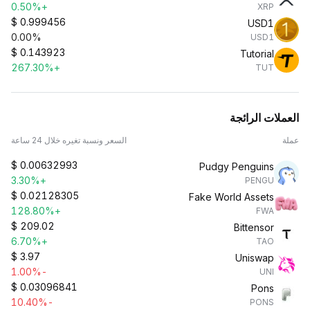
+0.50%
XRP
$
0.999456
USD1
0.00%
USD1
$
0.143923
Tutorial
+267.30%
TUT
العملات الرائجة
عملة
السعر ونسبة تغيره خلال 24 ساعة
$
0.00632993
Pudgy Penguins
+3.30%
PENGU
$
0.02128305
Fake World Assets
+128.80%
FWA
$
209.02
Bittensor
+6.70%
TAO
$
3.97
Uniswap
-1.00%
UNI
$
0.03096841
Pons
-10.40%
PONS