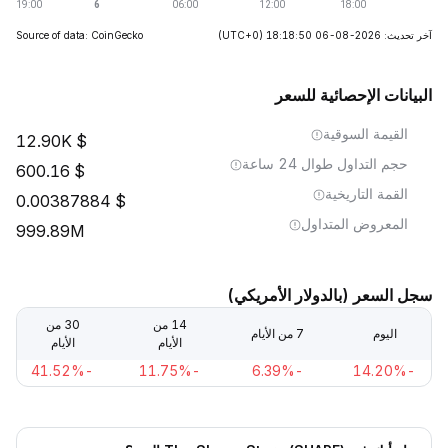
آخر تحديث: 2026-08-06 18:18:50
(UTC+0)
Source of data: CoinGecko
البيانات الإحصائية للسعر
القيمة السوقية
12.90K
حجم التداول طوال 24 ساعة
600.16
القمة التاريخية
0.00387884
المعروض المتداول
999.89M
سجل السعر (بالدولار الأمريكي)
14 من
30 من
اليوم
7 من الأيام
الأيام
الأيام
-41.52%
-11.75%
-6.39%
-14.20%