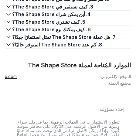
3. كيف تستثمر في The Shape Store؟
4. أين يمكن شراء The Shape Store؟
5. كيف تشتري The Shape Store؟
6. كيف يمكنك بيع The Shape Store؟
7. هل عملة The Shape Store تمثل استثمارًا جيدًا؟
8. كم عدد The Shape Store المتوفر حاليًا؟
الموارد المُتاحة لعملة The Shape Store
الموقع الإلكتروني
x.com
مجتمع العملة
إخلاء مسؤولية
تنطوي الاستثمارات في العملات الرقمية، بما في ذلك شراء
وغيرها من الأصول الرقمية على Bybit، على مخاطر سوقية
كبيرة. وإذا لم يكن الأصل الرقمي الذي تبحث عنه متاحًا حاليًا
على Bybit، فقد يصبح متاحًا في المستقبل. ولا تتحمل Bybit