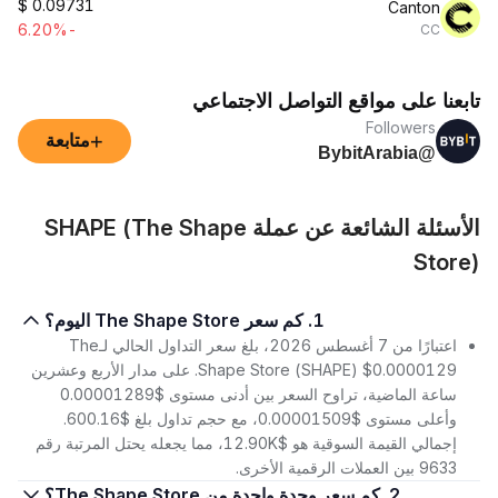
$
0.09731
Canton
-6.20%
CC
تابعنا على مواقع التواصل الاجتماعي
Followers
+
متابعة
@BybitArabia
الأسئلة الشائعة عن عملة SHAPE (The Shape
Store)
1. كم سعر The Shape Store اليوم؟
اعتبارًا من 7 أغسطس 2026، بلغ سعر التداول الحالي لـThe
Shape Store (SHAPE) $0.0000129. على مدار الأربع وعشرين
ساعة الماضية، تراوح السعر بين أدنى مستوى $0.00001289
وأعلى مستوى $0.00001509، مع حجم تداول بلغ $600.16.
إجمالي القيمة السوقية هو $12.90K، مما يجعله يحتل المرتبة رقم
9633 بين العملات الرقمية الأخرى.
2. كم سعر وحدة واحدة من The Shape Store؟