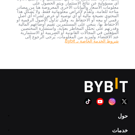
أي مسؤولية عن نتائج الاستثمار. ويتم الحصول على
معلومات الأسعار والبيانات الأخرى المعروضة هنا من مصادر
متاحة للعامة، وتُقدَّم لأغراض معلوماتية فقط. ولا يُشكّل هذا
المحتوى نصيحة مالية أو أي توصية أو عرض لشراء أي أصل
رقمي أو بيعه أو الاحتفاظ به. وقبل تداول الأصول الرقمية أو
الاحتفاظ بها، ينبغي على المستثمرين تقييم أوضاعهم المالية
وقدرتهم على تحمّل المخاطر بعناية، واستشارة المختصين
المؤهلين في المجالات القانونية أو الضريبية أو الاستثمارية
عند الاقتضاء. ولمزيد من المعلومات، يُرجى الرجوع إلى
شروط الخدمة الخاصة بـ Bybit
.
حول
خدمات