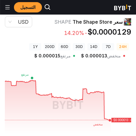
التسجيل
أسعار العملات الرقمية
سعر The Shape Store SHAPE
سعر The Shape Store
SHAPE
USD
$0.0000129
-14.20%
1Y
200D
60D
30D
14D
7D
24H
منخفض
0.000013
$
مرتفع
0.000015
$