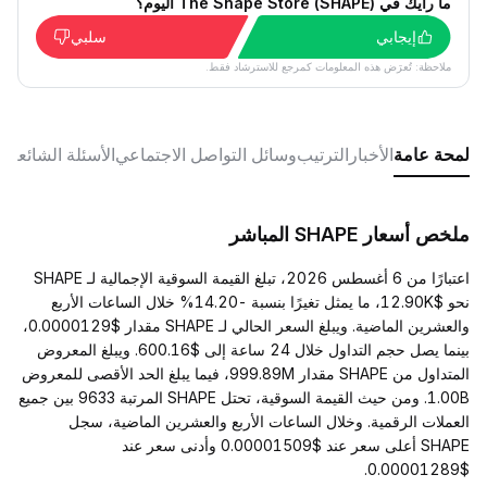
ما رأيك في The Shape Store (SHAPE) اليوم؟
إيجابي
سلبي
ملاحظة: تُعرَض هذه المعلومات كمرجع للاسترشاد فقط.
لمحة عامة
الأخبار
الترتيب
وسائل التواصل الاجتماعي
الأسئلة الشائعة
ملخص أسعار SHAPE المباشر
اعتبارًا من 6 أغسطس 2026، تبلغ القيمة السوقية الإجمالية لـ SHAPE
نحو $12.90K، ما يمثل تغيرًا بنسبة -14.20% خلال الساعات الأربع
والعشرين الماضية. ويبلغ السعر الحالي لـ SHAPE مقدار $0.0000129،
بينما يصل حجم التداول خلال 24 ساعة إلى $600.16. ويبلغ المعروض
المتداول من SHAPE مقدار 999.89M، فيما يبلغ الحد الأقصى للمعروض
1.00B. ومن حيث القيمة السوقية، تحتل SHAPE المرتبة 9633 بين جميع
العملات الرقمية. وخلال الساعات الأربع والعشرين الماضية، سجل
SHAPE أعلى سعر عند $0.00001509 وأدنى سعر عند
$0.00001289.