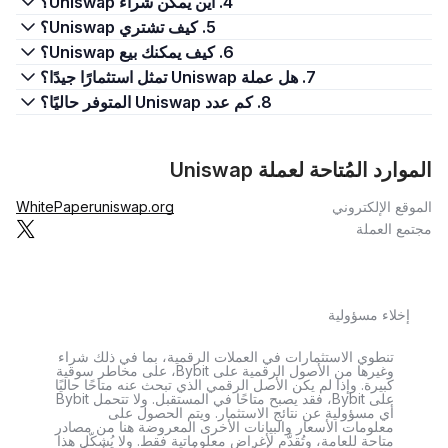
4. أين يمكن شراء Uniswap؟
5. كيف تشتري Uniswap؟
6. كيف يمكنك بيع Uniswap؟
7. هل عملة Uniswap تمثل استثمارًا جيدًا؟
8. كم عدد Uniswap المتوفر حاليًا؟
الموارد المُتاحة لعملة Uniswap
الموقع الإلكتروني
uniswap.org
WhitePaper
مجتمع العملة
إخلاء مسؤولية
تنطوي الاستثمارات في العملات الرقمية، بما في ذلك شراء
وغيرها من الأصول الرقمية على Bybit، على مخاطر سوقية
كبيرة. وإذا لم يكن الأصل الرقمي الذي تبحث عنه متاحًا حاليًا
على Bybit، فقد يصبح متاحًا في المستقبل. ولا تتحمل Bybit
أي مسؤولية عن نتائج الاستثمار. ويتم الحصول على
معلومات الأسعار والبيانات الأخرى المعروضة هنا من مصادر
متاحة للعامة، وتُقدَّم لأغراض معلوماتية فقط. ولا يُشكّل هذا