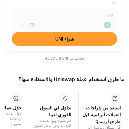
إنفاق
USD
$
شراء UNI
→
الحاسبة من UNI إلى USD
ما طرق استخدام عملة Uniswap والاستفادة منها؟
استفد من إدراجات
تداوَل في السوق
حوّل عملاتك
حوِّل العملات ا
العملات الرقمية قبل
الفوري لدينا
أي تكلفة — بسر
قم بشراء وبيع العملات
طرحها رسميًا
وسهولة.
الرقمية وفق أسعار السوق
كُن السبّاق بالوصول إلى