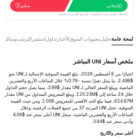
إيجابي
سلبي
ملاحظة: تُعرَض هذه المعلومات كمرجع للاسترشاد فقط.
لمحة عامة
تحليل
معنويات السوق
الأخبار
تداوَل
استثمر
الترتيب
وسائل ال
ملخص أسعار UNI المباشر
اعتبارًا من 8 أغسطس 2026، تبلغ القيمة السوقية الإجمالية لـ UNI نحو
$2.49B، ما يمثل تغيرًا بنسبة -0.79% خلال الساعات الأربع والعشرين
الماضية. ويبلغ السعر الحالي لـ UNI مقدار $3.99، بينما يصل حجم التداول
خلال 24 ساعة إلى $120.23M. ويبلغ المعروض المتداول من UNI مقدار
624.67M، فيما يبلغ الحد الأقصى للمعروض 1.00B. ومن حيث القيمة
السوقية، تحتل UNI المرتبة 37 بين جميع العملات الرقمية. وخلال
الساعات الأربع والعشرين الماضية، سجل UNI أعلى سعر عند $4.06
وأدنى سعر عند $3.94.
أعلى سعر والتّاريخ