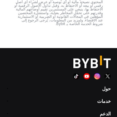
المحتوى نصيحة مالية أو أي توصية أو عرض لشراء أي أصل
رقمي أو بيعه أو الاحتفاظ به. وقبل تداول الأصول الرقمية أو
الاحتفاظ بها، ينبغي على المستثمرين تقييم أوضاعهم المالية
وقدرتهم على تحمّل المخاطر بعناية، واستشارة المختصين
المؤهلين في المجالات القانونية أو الضريبية أو الاستثمارية
عند الاقتضاء. ولمزيد من المعلومات، يُرجى الرجوع إلى
شروط الخدمة الخاصة بـ Bybit.
حول
خدمات
الدعم