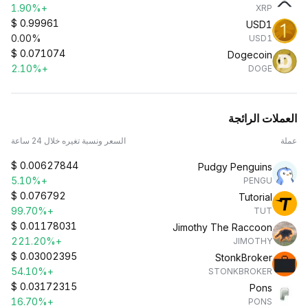
+1.90%
XRP
$
0.99961
USD1
0.00%
USD1
$
0.071074
Dogecoin
+2.10%
DOGE
العملات الرائجة
عملة
السعر ونسبة تغيره خلال 24 ساعة
$
0.00627844
Pudgy Penguins
+5.10%
PENGU
$
0.076792
Tutorial
+99.70%
TUT
$
0.01178031
Jimothy The Raccoon
+221.20%
JIMOTHY
$
0.03002395
StonkBroker
+54.10%
STONKBROKER
$
0.03172315
Pons
+16.70%
PONS