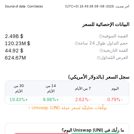
آخر تحديث: 2026-08-08 16:49:38
(UTC+0)
Source of data: CoinGecko
البيانات الإحصائية للسعر
القيمة السوقية
2.49B
حجم التداول طوال 24 ساعة
120.23M
القمة التاريخية
44.92
العرض المُتداوَل
624.67M
سجل السعر (بالدولار الأمريكي)
14 من
30 من
اليوم
7 من الأيام
الأيام
الأيام
+19.43%
+8.98%
-2.62%
-0.79%
توقُّعات تحليليَّة لسعر عملة Uniswap (UNI)
ما رأيك في Uniswap (UNI) اليوم؟