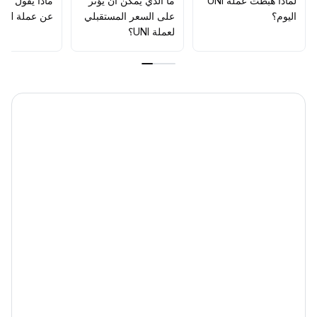
لماذا هبطت عملة UNI
ما الذي يمكن أن يؤثّر
ماذا يقول الم
أولوية لاغتنام الفرص الناتجة عن تحقيق عوائد البروتوكول
.
اليوم؟
على السعر المستقبلي
عن عملة UNI؟
لعملة UNI؟