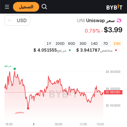
التسجيل
أسعار العملات الرقمية
سعر Uniswap UNI
سعر Uniswap
UNI
USD
$3.99
-0.79%
1Y
200D
60D
30D
14D
7D
24H
منخفض
3.941787
$
مرتفع
4.051555
$