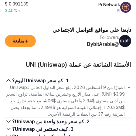
$
0.091139
Pi Network
+3.40%
PI
تابعنا على مواقع التواصل الاجتماعي
Followers
+
متابعة
@BybitArabia
الأسئلة الشائعة عن عملة UNI (Uniswap)
1. كم سعر Uniswap اليوم؟
اعتبارًا من 9 أغسطس 2026، بلغ سعر التداول الحالي لـUniswap
(UNI) $3.99. على مدار الأربع وعشرين ساعة الماضية، تراوح السعر
بين أدنى مستوى $3.94 وأعلى مستوى $4.06، مع حجم تداول بلغ
$120.23M. إجمالي القيمة السوقية هو $2.49B، مما يجعله يحتل
المرتبة رقم 37 بين العملات الرقمية الأخرى.
2. كم سعر وحدة واحدة من Uniswap؟
3. كيف تستثمر في Uniswap؟