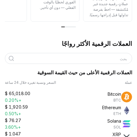
الفوري لحظيًا بالوقت
عملاتٍ رقمية جديدة غير
الفعلي — دون أي تأخير.
مُكتشفة — احظَ بفرصة
تداولها قبل إدراجها رسميًا.
العملات الرقمية الأكثر رواجًا
بحث
العملات الرقمية الأعلى من حيث القيمة السوقية
عملة
السعر ونسبة تغيره خلال 24 ساعة
$
65,018.00
Bitcoin
+0.20%
BTC
$
1,920.59
Ethereum
+0.50%
ETH
$
76.27
Solana
+3.60%
SOL
$
1.047
XRP