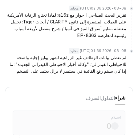
(UTC)
2026-08-08 02:36
محايد
تقرير البحث الصباحي丨حوار مع a16z: لماذا تحتاج الرقابة الأمريكية
على العملات المشفرة إلى قانون CLARITY / أبحاث Tiger: تحليل
معضلة تنظيم أسواق التنبؤ في آسيا / شرح مفصل لأربعة أسباب
رئيسية لمعارضة EIP-8363
(UTC)
2026-08-08 01:39
محايد
لم تعطى بيانات الوظائف غير الزراعية لشهر يوليو إجابة واضحة
للاحتياطي الفيدرالي؛ "وكالة أخبار الاحتياطي الفيدرالي الجديدة": ما
إذا كان سيتم رفع الفائدة في سبتمبر لا يزال يعتمد على التضخم
التداول
الصرف
شراء
استلام