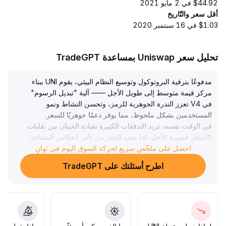
$44.92 في 2 مايو 2021
أقل سعر والتّاريخ
$1.03 في 16 سبتمبر 2020
تحليل سعر Uniswap بمساعدة TradeGPT
مدفوعًا بترقية البروتوكول وتوسيع النظام البيئي، يقوم UNI ببناء
مركز قيمة متوسط إلى طويل الأجل —— آلية "تبديل الرسوم"
في V4 تعزز الندرة الجوهرية للرمز، وتحسن النشاط ونمو
المستخدمين بشكل ملحوظ، مما يوفر دعمًا جوهريًا للسعر
.
في الوقت نفسه، تزيد التدفقات الكبيرة بقيادة الحيتان من تقلبات
الأسعار قصيرة الأجل، لذا يجب الحذر من تأثير انعكاس المشاعر
في تكبير مخاطر التصحيح
.
احصل على ملخّص سريع لحركة السوق اليوم في ثوانٍ
من الناحية الفنية، تعتبر منطقة 3
.
اطرح أسئلتك على TradeGPT
.
92–3
94 دولار منطقة دعم رئيسية، بينما يشكل النطاق 4
.
.
05–4
10 دولار مقاومة فورية، مع التركيز على 3
.
80 دولار كمنتصف الاتجاه، ويوصى بالاستراتيجية المتمثلة في
الشراء عند الانخفاضات وزيادة المراكز عند الاختراق، مع إعطاء