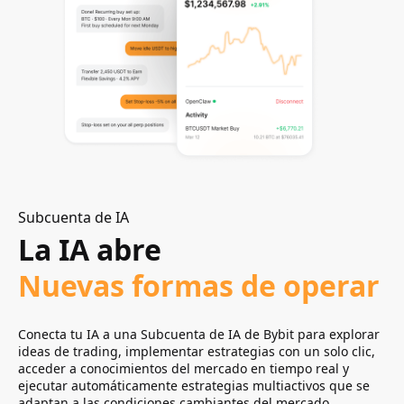
Subcuenta de IA
La IA abre
Diseñado para
Nuevas formas de operar
La seguridad de tus
activos
Conecta tu IA a una Subcuenta de IA de Bybit para explorar
ideas de trading, implementar estrategias con un solo clic,
acceder a conocimientos del mercado en tiempo real y
ejecutar automáticamente estrategias multiactivos que se
adaptan a las condiciones cambiantes del mercado.