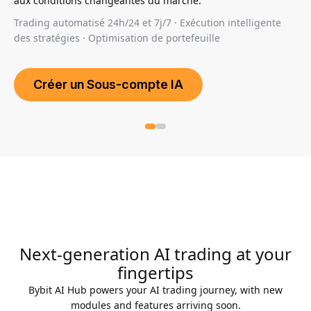
aux conditions changeantes du marché.
Trading automatisé 24h/24 et 7j/7 · Exécution intelligente
des stratégies · Optimisation de portefeuille
Créer un Sous-compte IA
Créer un Sous-compte IA
Next-generation AI trading at your
fingertips
Bybit AI Hub powers your AI trading journey, with new
modules and features arriving soon.
View on GitHub