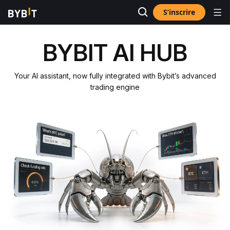
S’inscrire
BYB
I
T AI HUB
Your AI assistant, now fully integrated with Bybit’s advanced
trading engine