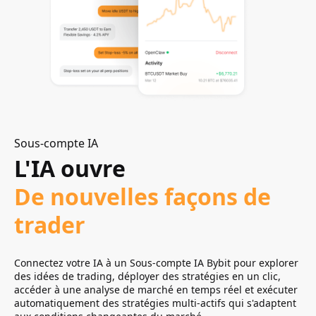
Sous-compte IA
Sous-compte IA
L'IA ouvre
Conçu pour
De nouvelles façons de
La sécurité de vos actifs
trader
Créez un Sous-compte IA dédié avec un budget
indépendant, des autorisations personnalisables et des
limites de risque définies. Utilisez des contrôles d'accès
Connectez votre IA à un Sous-compte IA Bybit pour explorer
granulaires et une gestion des risques multicouche pour
des idées de trading, déployer des stratégies en un clic,
permettre un trading piloté par l'IA en toute sécurité.
accéder à une analyse de marché en temps réel et exécuter
automatiquement des stratégies multi-actifs qui s'adaptent
Fonds isolés · Contrôles des autorisations