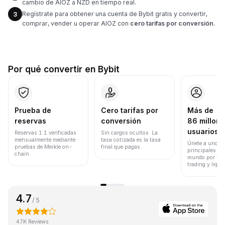
cambio de AIOZ a NZD en tiempo real.
Regístrate para obtener una cuenta de Bybit gratis y convertir,
3
comprar, vender u operar AIOZ con
cero tarifas por conversión
.
Por qué convertir en Bybit
Prueba de
Cero tarifas por
Más de
reservas
conversión
86 millone
usuarios
Reservas 1:1 verificadas
Sin cargos ocultos. La
mensualmente mediante
tasa cotizada es la tasa
Únete a uno de
pruebas de Merkle on-
final que pagas.
principales ex
chain.
mundo por vol
trading y liqui
4.7
/ 5
47K Reviews