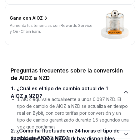
Gana con AIOZ
Aumenta tus tenencias con Rewards Service
y On-Chain Earn.
Preguntas frecuentes sobre la conversión
de AIOZ a NZD
1. ¿Cuál es el tipo de cambio actual de 1
AIOZ a NZD?
1 AIOZ equivale actualmente a unos 0.087 NZD. El
tipo de cambio de AIOZ a NZD se actualiza en tiempo
real en Bybit, con cero tarifas por conversión y un
tipo de cambio garantizado durante 15 segundos una
vez que confirmas.
2. ¿Cómo ha fluctuado en 24 horas el tipo de
cambio de AIOZ a NZD?
3. ¿Cuántos AIOZ Network hay disponibles