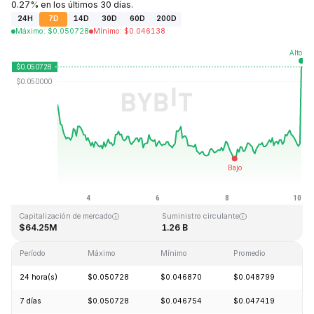
0.27% en los últimos 30 días.
24H
7D
14D
30D
60D
200D
Máximo
:
$
0.050728
Mínimo
:
$
0.046138
Última actualización: 2026-08-10, 02:58 GMT+0
Máximo histórico
Mínimo histórico
$2.65
$0.010996
Capitalización de mercado
Suministro circulante
$64.25M
1.26 B
Período
Máximo
Mínimo
Promedio
C
24 hora(s)
$0.050728
$0.046870
$0.048799
+
7 días
$0.050728
$0.046754
$0.047419
+