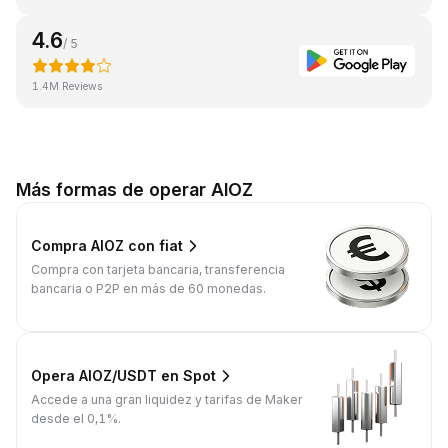
4.6
/ 5
1.4M Reviews
Más formas de operar AIOZ
Compra AIOZ con fiat
Compra con tarjeta bancaria, transferencia
bancaria o P2P en más de 60 monedas.
Opera AIOZ/USDT en Spot
Accede a una gran liquidez y tarifas de Maker
desde el 0,1%.