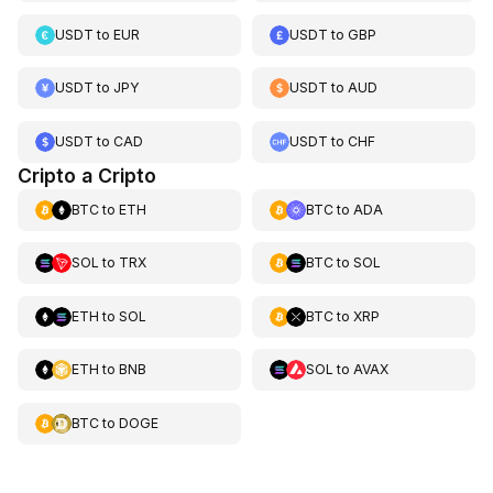
USDT
to
EUR
USDT
to
GBP
USDT
to
JPY
USDT
to
AUD
USDT
to
CAD
USDT
to
CHF
Cripto a Cripto
BTC
to
ETH
BTC
to
ADA
SOL
to
TRX
BTC
to
SOL
ETH
to
SOL
BTC
to
XRP
ETH
to
BNB
SOL
to
AVAX
BTC
to
DOGE