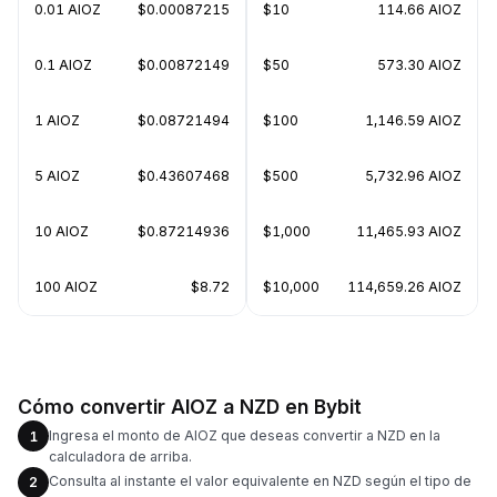
0.01 AIOZ
$0.00087215
$10
114.66 AIOZ
0.1 AIOZ
$0.00872149
$50
573.30 AIOZ
1 AIOZ
$0.08721494
$100
1,146.59 AIOZ
5 AIOZ
$0.43607468
$500
5,732.96 AIOZ
10 AIOZ
$0.87214936
$1,000
11,465.93 AIOZ
100 AIOZ
$8.72
$10,000
114,659.26 AIOZ
Cómo convertir AIOZ a NZD en Bybit
Ingresa el monto de AIOZ que deseas convertir a NZD en la
1
calculadora de arriba.
Consulta al instante el valor equivalente en NZD según el tipo de
2