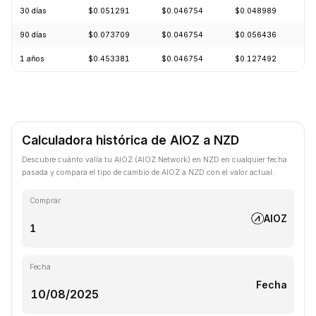
30 días
$0.051291
$0.046754
$0.048989
-
90 días
$0.073709
$0.046754
$0.056436
-
1 años
$0.453381
$0.046754
$0.127492
-
Calculadora histórica de AIOZ a NZD
Descubre cuánto valía tu AIOZ (AIOZ Network) en NZD en cualquier fecha
pasada y compara el tipo de cambio de AIOZ a NZD con el valor actual.
Comprar
AIOZ
Fecha
Fecha