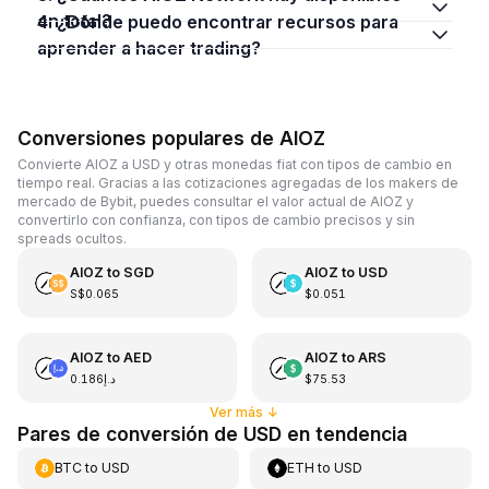
en total?
4. ¿Dónde puedo encontrar recursos para
aprender a hacer trading?
Conversiones populares de AIOZ
Convierte AIOZ a USD y otras monedas fiat con tipos de cambio en
tiempo real. Gracias a las cotizaciones agregadas de los makers de
mercado de Bybit, puedes consultar el valor actual de AIOZ y
convertirlo con confianza, con tipos de cambio precisos y sin
spreads ocultos.
AIOZ
to
SGD
AIOZ
to
USD
S$0.065
$0.051
AIOZ
to
AED
AIOZ
to
ARS
د.إ0.186
$75.53
Ver más
↓
Pares de conversión de USD en tendencia
BTC
to
USD
ETH
to
USD