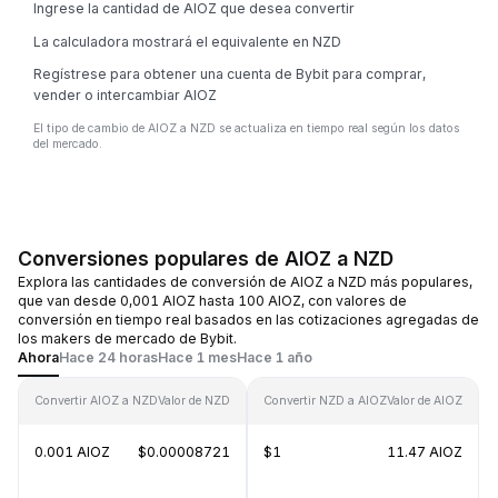
Ingrese la cantidad de AIOZ que desea convertir
La calculadora mostrará el equivalente en NZD
Regístrese para obtener una cuenta de Bybit para comprar,
vender o intercambiar AIOZ
El tipo de cambio de AIOZ a NZD se actualiza en tiempo real según los datos
del mercado.
Conversiones populares de AIOZ a NZD
Explora las cantidades de conversión de AIOZ a NZD más populares,
que van desde 0,001 AIOZ hasta 100 AIOZ, con valores de
conversión en tiempo real basados en las cotizaciones agregadas de
los makers de mercado de Bybit.
Ahora
Hace 24 horas
Hace 1 mes
Hace 1 año
Convertir AIOZ a NZD
Valor de NZD
Convertir NZD a AIOZ
Valor de AIOZ
0.001 AIOZ
$0.00008721
$1
11.47 AIOZ