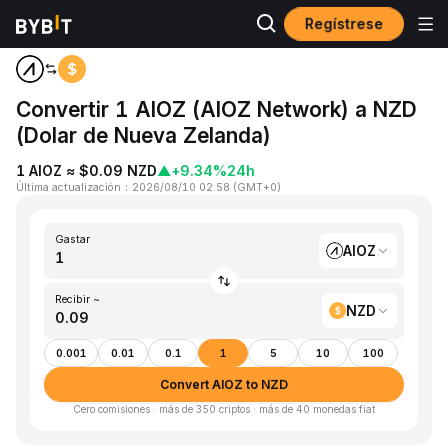
Regístrese
Inicio
AIOZ to NZD
Convertir 1 AIOZ (AIOZ Network) a NZD
(Dolar de Nueva Zelanda)
1 AIOZ ≈ $0.09 NZD
▲
+9.34%
24h
Última actualización
：
2026/08/10 02:58
(
GMT+0
)
Gastar
AIOZ
Recibir ~
NZD
0.001
0.01
0.1
1
5
10
100
Convert AIOZ to NZD
Cero comisiones · más de 350 criptos · más de 40 monedas fiat