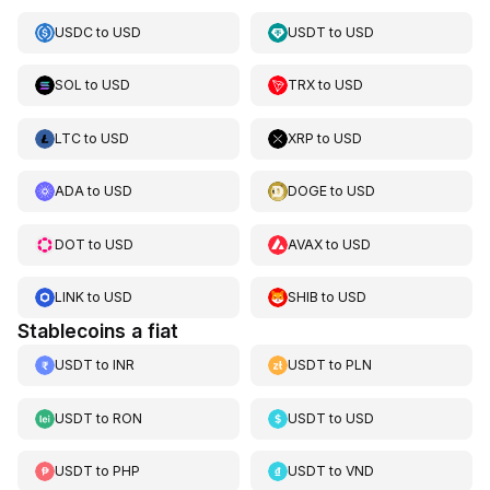
USDC
to
USD
USDT
to
USD
SOL
to
USD
TRX
to
USD
LTC
to
USD
XRP
to
USD
ADA
to
USD
DOGE
to
USD
DOT
to
USD
AVAX
to
USD
LINK
to
USD
SHIB
to
USD
Stablecoins a fiat
USDT
to
INR
USDT
to
PLN
USDT
to
RON
USDT
to
USD
USDT
to
PHP
USDT
to
VND