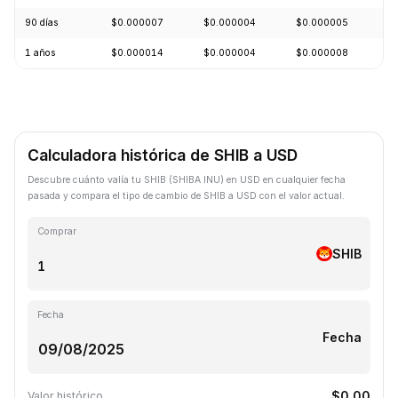
90 días
$0.000007
$0.000004
$0.000005
-
1 años
$0.000014
$0.000004
$0.000008
-
Calculadora histórica de SHIB a USD
Descubre cuánto valía tu SHIB (SHIBA INU) en USD en cualquier fecha
pasada y compara el tipo de cambio de SHIB a USD con el valor actual.
Comprar
SHIB
Fecha
Fecha
$0.00
Valor histórico