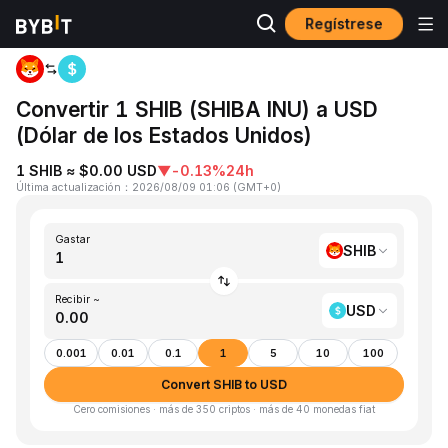
Regístrese
Inicio
SHIB to USD
Convertir 1 SHIB (SHIBA INU) a USD
(Dólar de los Estados Unidos)
1 SHIB ≈ $0.00 USD
▼
-0.13%
24h
Última actualización
：
2026/08/09 01:06
(
GMT+0
)
Gastar
SHIB
Recibir ~
USD
0.001
0.01
0.1
1
5
10
100
Convert SHIB to USD
Cero comisiones · más de 350 criptos · más de 40 monedas fiat