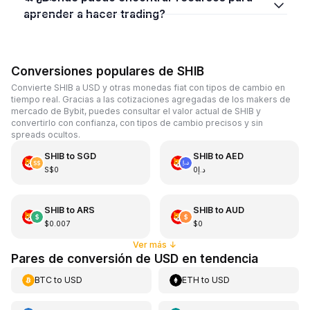
aprender a hacer trading?
Conversiones populares de SHIB
Convierte SHIB a USD y otras monedas fiat con tipos de cambio en
tiempo real. Gracias a las cotizaciones agregadas de los makers de
mercado de Bybit, puedes consultar el valor actual de SHIB y
convertirlo con confianza, con tipos de cambio precisos y sin
spreads ocultos.
SHIB
to
SGD
SHIB
to
AED
S$0
د.إ0
SHIB
to
ARS
SHIB
to
AUD
$0.007
$0
Ver más
↓
Pares de conversión de USD en tendencia
BTC
to
USD
ETH
to
USD