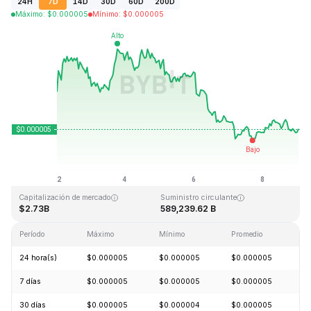
24H
7D
14D
30D
60D
200D
Máximo
:
$
0.000005
Mínimo
:
$
0.000005
Última actualización: 2026-08-09, 01:06 GMT+0
Máximo histórico
Mínimo histórico
$0.000086
$0.000000
Capitalización de mercado
Suministro circulante
$2.73B
589,239.62 B
Período
Máximo
Mínimo
Promedio
C
24 hora(s)
$0.000005
$0.000005
$0.000005
+
7 días
$0.000005
$0.000005
$0.000005
-
30 días
$0.000005
$0.000004
$0.000005
+