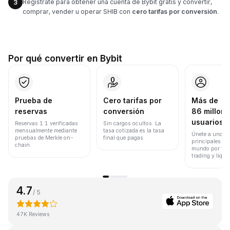
Regístrate para obtener una cuenta de Bybit gratis y convertir,
3
comprar, vender u operar SHIB con
cero tarifas por conversión
.
Por qué convertir en Bybit
Prueba de
Cero tarifas por
Más de
reservas
conversión
86 millone
usuarios
Reservas 1:1 verificadas
Sin cargos ocultos. La
mensualmente mediante
tasa cotizada es la tasa
Únete a uno de
pruebas de Merkle on-
final que pagas.
principales ex
chain.
mundo por vol
trading y liqui
4.7
/ 5
47K Reviews