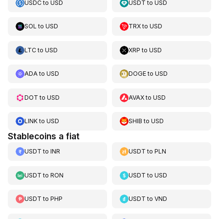
USDC
to
USD
USDT
to
USD
SOL
to
USD
TRX
to
USD
LTC
to
USD
XRP
to
USD
ADA
to
USD
DOGE
to
USD
DOT
to
USD
AVAX
to
USD
LINK
to
USD
SHIB
to
USD
Stablecoins a fiat
USDT
to
INR
USDT
to
PLN
USDT
to
RON
USDT
to
USD
USDT
to
PHP
USDT
to
VND