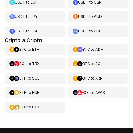
USDT
to
EUR
USDT
to
GBP
USDT
to
JPY
USDT
to
AUD
USDT
to
CAD
USDT
to
CHF
Cripto a Cripto
BTC
to
ETH
BTC
to
ADA
SOL
to
TRX
BTC
to
SOL
ETH
to
SOL
BTC
to
XRP
ETH
to
BNB
SOL
to
AVAX
BTC
to
DOGE