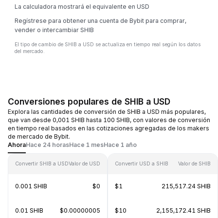
La calculadora mostrará el equivalente en USD
Regístrese para obtener una cuenta de Bybit para comprar,
vender o intercambiar SHIB
El tipo de cambio de SHIB a USD se actualiza en tiempo real según los datos
del mercado.
Conversiones populares de SHIB a USD
Explora las cantidades de conversión de SHIB a USD más populares,
que van desde 0,001 SHIB hasta 100 SHIB, con valores de conversión
en tiempo real basados en las cotizaciones agregadas de los makers
de mercado de Bybit.
Ahora
Hace 24 horas
Hace 1 mes
Hace 1 año
Convertir SHIB a USD
Valor de USD
Convertir USD a SHIB
Valor de SHIB
0.001 SHIB
$0
$1
215,517.24 SHIB
0.01 SHIB
$0.00000005
$10
2,155,172.41 SHIB