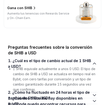
Gana con SHIB
Aumenta tus tenencias con Rewards Service
y On-Chain Earn.
Preguntas frecuentes sobre la conversión
de SHIB a USD
1. ¿Cuál es el tipo de cambio actual de 1 SHIB
a USD?
1 SHIB equivale actualmente a unos 0 USD. El tipo de
cambio de SHIB a USD se actualiza en tiempo real en
Bybit, con cero tarifas por conversión y un tipo de
cambio garantizado durante 15 segundos una vez
que confirmas.
2. ¿Cómo ha fluctuado en 24 horas el tipo de
cambio de SHIB a USD?
3. ¿Cuántos Shiba Inu hay disponibles en
total?
4. ¿Dónde puedo encontrar recursos para