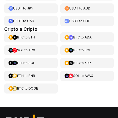
USDT
to
JPY
USDT
to
AUD
USDT
to
CAD
USDT
to
CHF
Cripto a Cripto
BTC
to
ETH
BTC
to
ADA
SOL
to
TRX
BTC
to
SOL
ETH
to
SOL
BTC
to
XRP
ETH
to
BNB
SOL
to
AVAX
BTC
to
DOGE