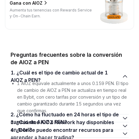
Gana con AIOZ
Aumenta tus tenencias con Rewards Service
y On-Chain Earn.
Preguntas frecuentes sobre la conversión
de AIOZ a PEN
1. ¿Cuál es el tipo de cambio actual de 1
AIOZ a PEN?
1 AIOZ equivale actualmente a unos 0.159 PEN. El tipo
de cambio de AIOZ a PEN se actualiza en tiempo real
en Bybit, con cero tarifas por conversión y un tipo de
cambio garantizado durante 15 segundos una vez
que confirmas.
2. ¿Cómo ha fluctuado en 24 horas el tipo de
cambio de AIOZ a PEN?
3. ¿Cuántos AIOZ Network hay disponibles
en total?
4. ¿Dónde puedo encontrar recursos para
aprender a hacer trading?