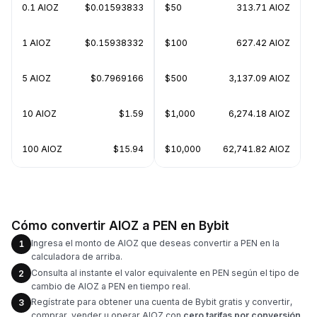
0.1 AIOZ
$0.01593833
$50
313.71 AIOZ
1 AIOZ
$0.15938332
$100
627.42 AIOZ
5 AIOZ
$0.7969166
$500
3,137.09 AIOZ
10 AIOZ
$1.59
$1,000
6,274.18 AIOZ
100 AIOZ
$15.94
$10,000
62,741.82 AIOZ
Cómo convertir AIOZ a PEN en Bybit
Ingresa el monto de AIOZ que deseas convertir a PEN en la
1
calculadora de arriba.
Consulta al instante el valor equivalente en PEN según el tipo de
2
cambio de AIOZ a PEN en tiempo real.
Regístrate para obtener una cuenta de Bybit gratis y convertir,
3
comprar, vender u operar AIOZ con
cero tarifas por conversión
.