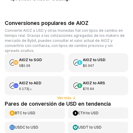
Conversiones populares de AIOZ
Convierte AIOZ a USD y otras monedas fiat con tipos de cambio en
tiempo real. Gracias a las cotizaciones agregadas de los makers de
mercado de Bybit, puedes consultar el valor actual de AIOZ y
convertirlo con confianza, con tipos de cambio precisos y sin
spreads ocultos.
AIOZ
to
SGD
AIOZ
to
USD
S$0.06
$0.047
AIOZ
to
AED
AIOZ
to
ARS
د.إ0.173
$70.64
Ver más
↓
Pares de conversión de USD en tendencia
BTC
to
USD
ETH
to
USD
USDC
to
USD
USDT
to
USD