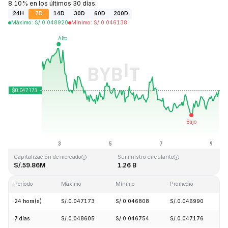
8.10% en los últimos 30 días.
24H
7D
14D
30D
60D
200D
Máximo
:
S/.
0.048920
Mínimo
:
S/.
0.046138
Última actualización: 2026-08-09, 06:48 GMT+0
Máximo histórico
Mínimo histórico
S/.2.65
S/.0.010996
Capitalización de mercado
Suministro circulante
S/.59.86M
1.26 B
Período
Máximo
Mínimo
Promedio
C
24 hora(s)
S/.0.047173
S/.0.046808
S/.0.046990
7 días
S/.0.048605
S/.0.046754
S/.0.047176