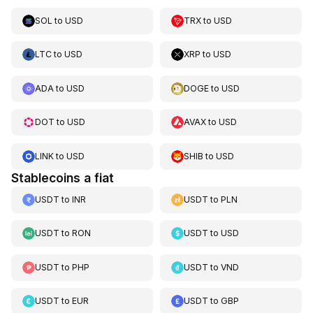
SOL
to
USD
TRX
to
USD
LTC
to
USD
XRP
to
USD
ADA
to
USD
DOGE
to
USD
DOT
to
USD
AVAX
to
USD
LINK
to
USD
SHIB
to
USD
Stablecoins a fiat
USDT
to
INR
USDT
to
PLN
USDT
to
RON
USDT
to
USD
USDT
to
PHP
USDT
to
VND
USDT
to
EUR
USDT
to
GBP