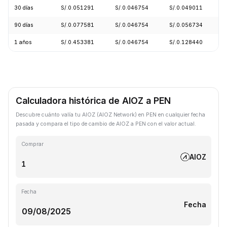
30 días
S/.0.051291
S/.0.046754
S/.0.049011
90 días
S/.0.077581
S/.0.046754
S/.0.056734
1 años
S/.0.453381
S/.0.046754
S/.0.128440
Calculadora histórica de AIOZ a PEN
Descubre cuánto valía tu AIOZ (AIOZ Network) en PEN en cualquier fecha
pasada y compara el tipo de cambio de AIOZ a PEN con el valor actual.
Comprar
AIOZ
Fecha
Fecha