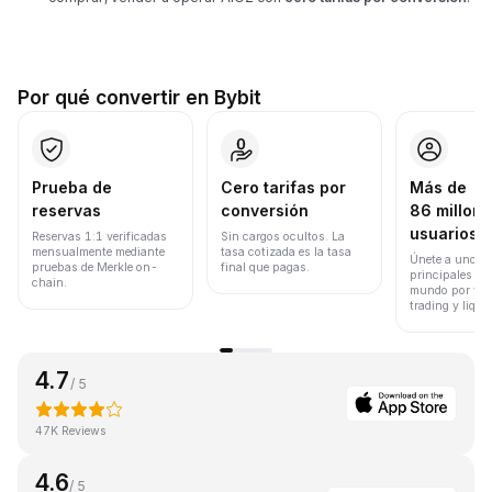
Por qué convertir en Bybit
Prueba de
Cero tarifas por
Más de
reservas
conversión
86 millone
usuarios
Reservas 1:1 verificadas
Sin cargos ocultos. La
mensualmente mediante
tasa cotizada es la tasa
Únete a uno de
pruebas de Merkle on-
final que pagas.
principales ex
chain.
mundo por vol
trading y liqui
4.7
/ 5
47K Reviews
4.6
/ 5