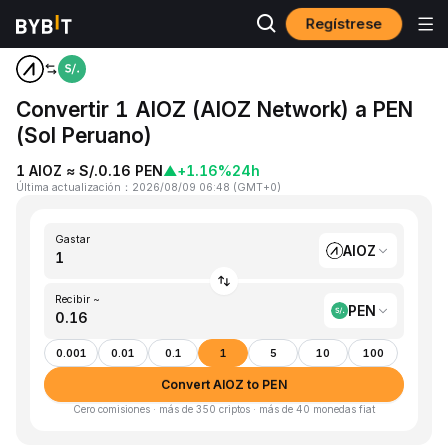
Regístrese
Inicio
AIOZ to PEN
Convertir 1 AIOZ (AIOZ Network) a PEN
(Sol Peruano)
1 AIOZ ≈ S/.0.16 PEN
▲
+1.16%
24h
Última actualización
：
2026/08/09 06:48
(
GMT+0
)
Gastar
AIOZ
Recibir ~
PEN
0.001
0.01
0.1
1
5
10
100
Convert AIOZ to PEN
Cero comisiones · más de 350 criptos · más de 40 monedas fiat