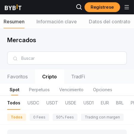
Regístrese
Resumen
Información clave
Datos del contrato
Mercados
Favoritos
Cripto
TradFi
Spot
Perpetuos
Vencimiento
Opciones
Todos
USDC
USDT
USDE
USD1
EUR
BRL
P
Todos
0 Fees
50% Fees
Trading con margen
R