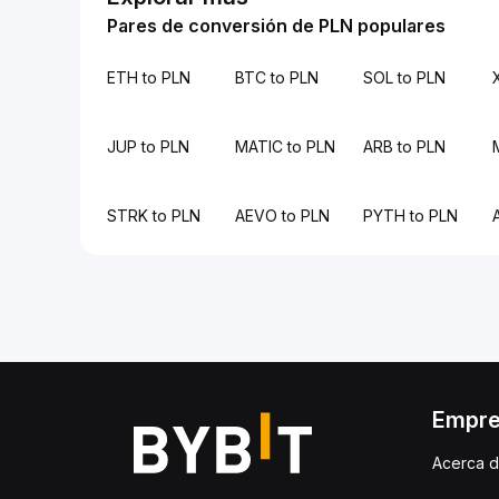
Pares de conversión de PLN populares
ETH to PLN
BTC to PLN
SOL to PLN
JUP to PLN
MATIC to PLN
ARB to PLN
STRK to PLN
AEVO to PLN
PYTH to PLN
Empr
Acerca d