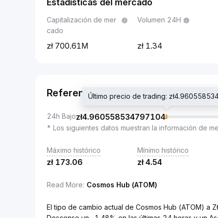
Estadísticas del mercado
Capitalización de mer
Volumen 24H
cado
700.61M
1.34
Referencia
Último precio de trading: zł4.9605585
24h Bajo
zł
4.960558534797104
* Los siguientes datos muestran la información de m
Máximo histórico
Mínimo histórico
zł
173.06
zł
4.54
Read More
:
Cosmos Hub (ATOM)
El tipo de cambio actual de Cosmos Hub (ATOM) a Z
Descenso un -1.48% en las últimas 24 horas y un As