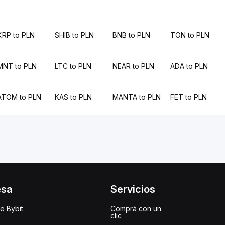
XRP to PLN
SHIB to PLN
BNB to PLN
TON to PLN
MNT to PLN
LTC to PLN
NEAR to PLN
ADA to PLN
ATOM to PLN
KAS to PLN
MANTA to PLN
FET to PLN
esa
Servicios
e Bybit
Comprá con un
clic