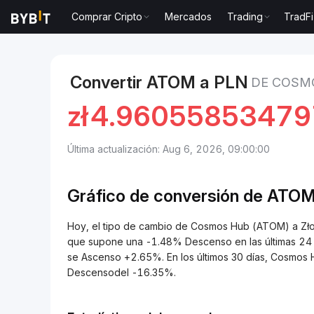
Comprar Cripto
Mercados
Trading
TradFi
Mercados
Precio de Cosmos Hub ATOM
Cosmos Hu
Convertir ATOM a PLN
DE COSMO
zł
4.9605585347
Última actualización: Aug 6, 2026, 09:00:00
Gráfico de conversión de
ATOM
Hoy, el tipo de cambio de Cosmos Hub (ATOM) a Zło
que supone una -1.48% Descenso en las últimas 24 
se Ascenso +2.65%. En los últimos 30 días, Cosmos
Descensodel -16.35%.