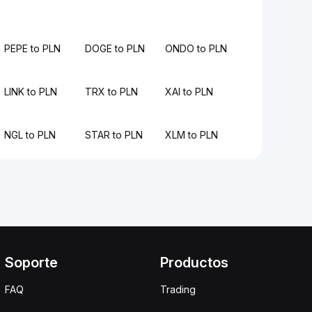
PEPE to PLN
DOGE to PLN
ONDO to PLN
LINK to PLN
TRX to PLN
XAI to PLN
NGL to PLN
STAR to PLN
XLM to PLN
Soporte
Productos
FAQ
Trading