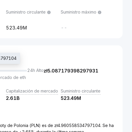
Suministro circulante
Suministro máximo
523.49M
--
34797104
24h Alto
zł
5.087179398297931
ercado de eth
Capitalización de mercado
Suministro circulante
2.61B
523.49M
łoty de Polonia (PLN) es de zł4.960558534797104. Se ha
censo de +2.65% durante la última semana.