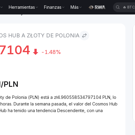
🔥
BTC
Herramientas
Finanzas
Más
🔥
XAU
b to Złoty de Polonia
S HUB A ZŁOTY DE POLONIA
97104
-1.48%
/
PLN
ty de Polonia (PLN) está a zł4.960558534797104 PLN, lo
horas. Durante la semana pasada, el valor del Cosmos Hub
 Hub ha tenido una tendencia Descendente, con una