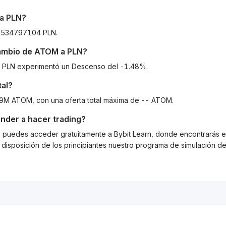
a
PLN
?
58534797104 PLN.
cambio de
ATOM
a
PLN
?
 a PLN experimentó un Descenso del -1.48%.
tal?
49M ATOM, con una oferta total máxima de -- ATOM.
nder a hacer trading?
g, puedes acceder gratuitamente a Bybit Learn, donde encontrarás es
isposición de los principiantes nuestro programa de simulación de 