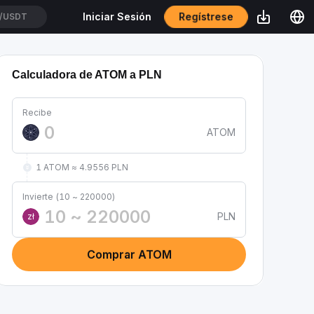
/USDT
Regístrese
Iniciar Sesión
T/USDT
Calculadora de ATOM a PLN
Recibe
ATOM
1 ATOM ≈ 4.9556 PLN
Invierte (10 ~ 220000)
PLN
zł
Comprar ATOM