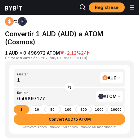
Regístrese
Inicio
AUD to ATOM
Convertir 1 AUD (AUD) a ATOM
(Cosmos)
1 AUD ≈ 0.498972 ATOM
▼
-2.12%
24h
Última actualización
：
2026/08/10 19:37
(
GMT+0
)
Gastar
AUD
Recibir ~
ATOM
1
10
50
100
500
1000
10000
Convert AUD to ATOM
Cero comisiones · más de 350 criptos · más de 40 monedas fiat