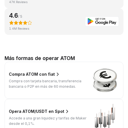
47K Reviews
4.6
/ 5
1.4M Reviews
Más formas de operar ATOM
Compra ATOM con fiat
Compra con tarjeta bancaria, transferencia
bancaria o P2P en más de 60 monedas.
Opera ATOM/USDT en Spot
Accede a una gran liquidez y tarifas de Maker
desde el 0,1%.