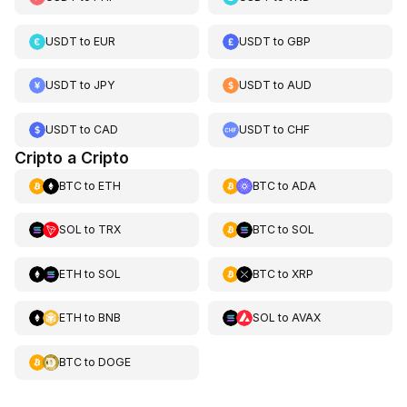
USDT
to
EUR
USDT
to
GBP
USDT
to
JPY
USDT
to
AUD
USDT
to
CAD
USDT
to
CHF
Cripto a Cripto
BTC
to
ETH
BTC
to
ADA
SOL
to
TRX
BTC
to
SOL
ETH
to
SOL
BTC
to
XRP
ETH
to
BNB
SOL
to
AVAX
BTC
to
DOGE