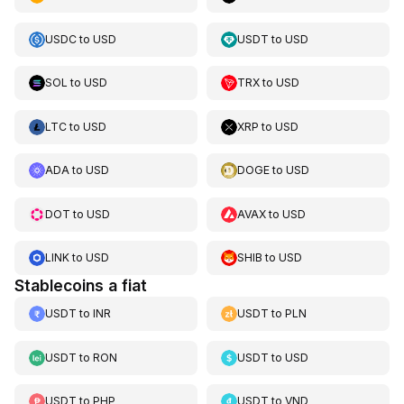
USDC
to
USD
USDT
to
USD
SOL
to
USD
TRX
to
USD
LTC
to
USD
XRP
to
USD
ADA
to
USD
DOGE
to
USD
DOT
to
USD
AVAX
to
USD
LINK
to
USD
SHIB
to
USD
Stablecoins a fiat
USDT
to
INR
USDT
to
PLN
USDT
to
RON
USDT
to
USD
USDT
to
PHP
USDT
to
VND