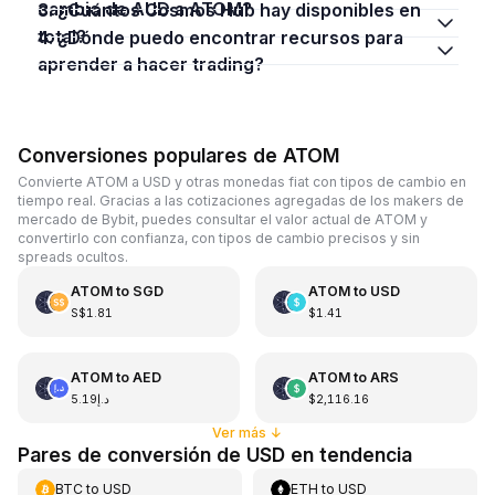
cambio de AUD a ATOM?
3. ¿Cuántos Cosmos Hub hay disponibles en
total?
4. ¿Dónde puedo encontrar recursos para
aprender a hacer trading?
Conversiones populares de ATOM
Convierte ATOM a USD y otras monedas fiat con tipos de cambio en
tiempo real. Gracias a las cotizaciones agregadas de los makers de
mercado de Bybit, puedes consultar el valor actual de ATOM y
convertirlo con confianza, con tipos de cambio precisos y sin
spreads ocultos.
ATOM
to
SGD
ATOM
to
USD
S$1.81
$1.41
ATOM
to
AED
ATOM
to
ARS
د.إ5.19
$2,116.16
Ver más
↓
Pares de conversión de USD en tendencia
BTC
to
USD
ETH
to
USD