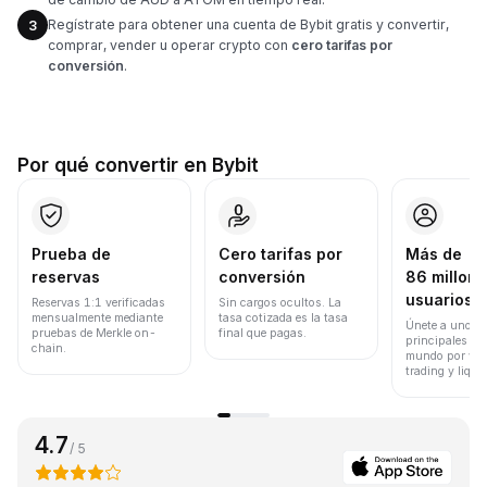
Regístrate para obtener una cuenta de Bybit gratis y convertir,
3
comprar, vender u operar crypto con
cero tarifas por
conversión
.
Por qué convertir en Bybit
Prueba de
Cero tarifas por
Más de
reservas
conversión
86 millone
usuarios
Reservas 1:1 verificadas
Sin cargos ocultos. La
mensualmente mediante
tasa cotizada es la tasa
Únete a uno de
pruebas de Merkle on-
final que pagas.
principales ex
chain.
mundo por vol
trading y liqui
4.7
/ 5