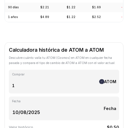
90 días
$2.21
$1.22
$1.69
-28
1 años
$4.89
$1.22
$2.52
-69
Calculadora histórica de ATOM a ATOM
Descubre cuánto valía tu ATOM (Cosmos) en ATOM en cualquier fecha
pasada y compara el tipo de cambio de ATOM a ATOM con el valor actual.
Comprar
ATOM
Fecha
Fecha
$0.50
Valor histórico