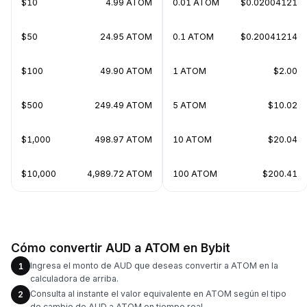
$10
4.99 ATOM
0.01 ATOM
$0.02004121
$50
24.95 ATOM
0.1 ATOM
$0.20041214
$100
49.90 ATOM
1 ATOM
$2.00
$500
249.49 ATOM
5 ATOM
$10.02
$1,000
498.97 ATOM
10 ATOM
$20.04
$10,000
4,989.72 ATOM
100 ATOM
$200.41
Cómo convertir AUD a ATOM en Bybit
Ingresa el monto de AUD que deseas convertir a ATOM en la
1
calculadora de arriba.
Consulta al instante el valor equivalente en ATOM según el tipo
2
de cambio de AUD a ATOM en tiempo real.