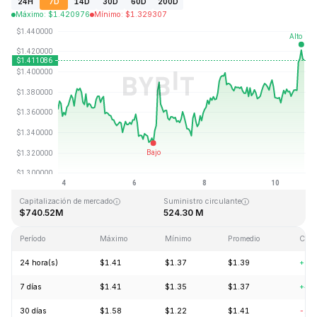
24H
7D
14D
30D
60D
200D
Máximo
:
$
1.420976
Mínimo
:
$
1.329307
Última actualización: 2026-08-10, 19:37 GMT+0
Máximo histórico
Mínimo histórico
$43.84
$1.16
Capitalización de mercado
Suministro circulante
$740.52M
524.30 M
Período
Máximo
Mínimo
Promedio
Cam
24 hora(s)
$1.41
$1.37
$1.39
+2.
7 días
$1.41
$1.35
$1.37
+4.
30 días
$1.58
$1.22
$1.41
-11