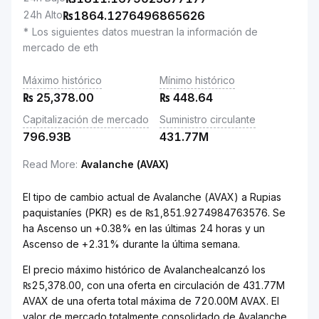
24h Alto
₨
1864.1276496865626
* Los siguientes datos muestran la información de
mercado de eth
Máximo histórico
Mínimo histórico
₨
25,378.00
₨
448.64
Capitalización de mercado
Suministro circulante
796.93B
431.77M
Read More
:
Avalanche (AVAX)
El tipo de cambio actual de Avalanche (AVAX) a Rupias
paquistaníes (PKR) es de ₨1,851.9274984763576. Se
ha Ascenso un +0.38% en las últimas 24 horas y un
Ascenso de +2.31% durante la última semana.
El precio máximo histórico de Avalanchealcanzó los
₨25,378.00, con una oferta en circulación de 431.77M
AVAX de una oferta total máxima de 720.00M AVAX. El
valor de mercado totalmente consolidado de Avalanche