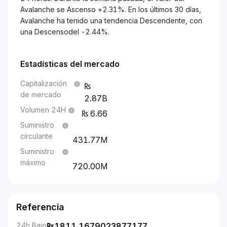
Avalanche se Ascenso +2.31%. En los últimos 30 días,
Avalanche ha tenido una tendencia Descendente, con
una Descensodel -2.44%.
Estadísticas del mercado
Capitalización
de mercado
2.87B
Volumen 24H
6.66
Suministro
circulante
431.77M
Suministro
máximo
720.00M
Referencia
24h Bajo
₨
1811.1679023877177