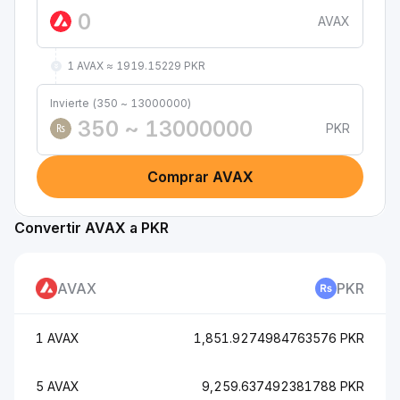
AVAX
1 AVAX ≈ 1919.15229 PKR
Invierte (350 ~ 13000000)
PKR
₨
Comprar AVAX
Convertir AVAX a PKR
AVAX
PKR
1 AVAX
1,851.9274984763576 PKR
5 AVAX
9,259.637492381788 PKR