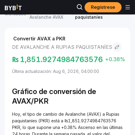
Regístrese
Precio de
Avalanche to Rupias
Mercados
Avalanche AVAX
paquistaníes
Convertir AVAX a PKR
DE AVALANCHE A RUPIAS PAQUISTANÍES
₨
1,851.9274984763576
+0.38%
Última actualización: Aug 6, 2026, 04:00:00
Gráfico de conversión de
AVAX/
PKR
Hoy, el tipo de cambio de Avalanche (AVAX) a Rupias
paquistaníes (PKR) está a ₨1,851.9274984763576
PKR, lo que supone una +0.38% Ascenso en las últimas
24 horas. Durante la semana pasada, el valor del