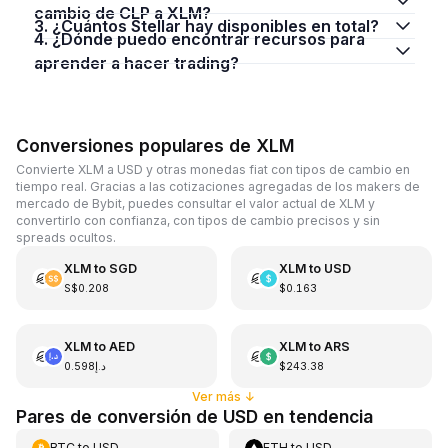
cambio de CLP a XLM?
3. ¿Cuántos Stellar hay disponibles en total?
4. ¿Dónde puedo encontrar recursos para
aprender a hacer trading?
Conversiones populares de XLM
Convierte XLM a USD y otras monedas fiat con tipos de cambio en
tiempo real. Gracias a las cotizaciones agregadas de los makers de
mercado de Bybit, puedes consultar el valor actual de XLM y
convertirlo con confianza, con tipos de cambio precisos y sin
spreads ocultos.
XLM
to
SGD
XLM
to
USD
S$0.208
$0.163
XLM
to
AED
XLM
to
ARS
د.إ0.598
$243.38
Ver más
↓
Pares de conversión de USD en tendencia
BTC
to
USD
ETH
to
USD