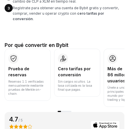
cambio de CLP a XLM en tiempo real.
Regístrate para obtener una cuenta de Bybit gratis y convertir,
3
comprar, vender u operar crypto con
cero tarifas por
conversión
.
Por qué convertir en Bybit
Prueba de
Cero tarifas por
Más de
reservas
conversión
86 millone
usuarios
Reservas 1:1 verificadas
Sin cargos ocultos. La
mensualmente mediante
tasa cotizada es la tasa
Únete a uno de
pruebas de Merkle on-
final que pagas.
principales ex
chain.
mundo por vol
trading y liqui
4.7
/ 5