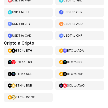
USDT
to
PHP
USDT
to
VND
USDT
to
EUR
USDT
to
GBP
USDT
to
JPY
USDT
to
AUD
USDT
to
CAD
USDT
to
CHF
Cripto a Cripto
BTC
to
ETH
BTC
to
ADA
SOL
to
TRX
BTC
to
SOL
ETH
to
SOL
BTC
to
XRP
ETH
to
BNB
SOL
to
AVAX
BTC
to
DOGE