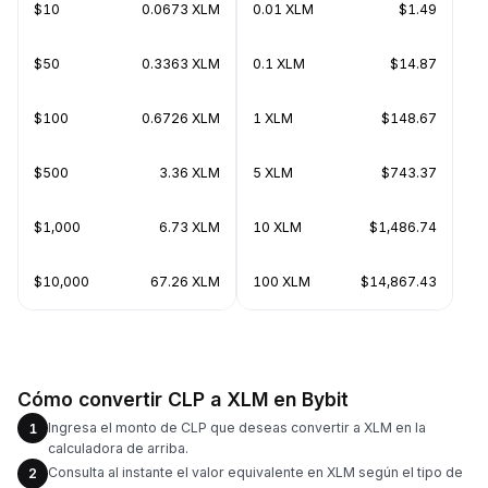
$10
0.0673 XLM
0.01 XLM
$1.49
$50
0.3363 XLM
0.1 XLM
$14.87
$100
0.6726 XLM
1 XLM
$148.67
$500
3.36 XLM
5 XLM
$743.37
$1,000
6.73 XLM
10 XLM
$1,486.74
$10,000
67.26 XLM
100 XLM
$14,867.43
Cómo convertir CLP a XLM en Bybit
Ingresa el monto de CLP que deseas convertir a XLM en la
1
calculadora de arriba.
Consulta al instante el valor equivalente en XLM según el tipo de
2