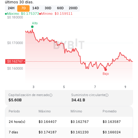
últimos 30 días.
24H
7D
14D
30D
60D
200D
Máximo
:
$
0.175373
Mínimo
:
$
0.159511
Última actualización: 2026-08-09, 10:55 GMT+0
Máximo histórico
Mínimo histórico
$0.875563
$0.000476
Capitalización de mercado
Suministro circulante
$5.60B
34.41 B
Período
Máximo
Mínimo
Promedio
C
24 hora(s)
$0.164407
$0.162767
$0.163587
-
7 días
$0.174187
$0.161230
$0.166024
-