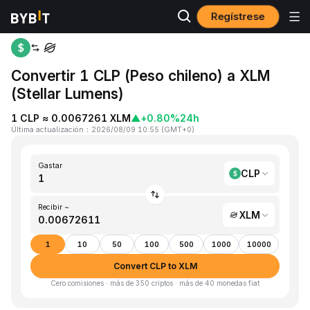
Regístrese
Inicio
CLP to XLM
Convertir 1 CLP (Peso chileno) a XLM
(Stellar Lumens)
1 CLP ≈ 0.0067261 XLM
▲
+0.80%
24h
Última actualización
：
2026/08/09 10:55
(
GMT+0
)
Gastar
CLP
Recibir ~
XLM
1
10
50
100
500
1000
10000
Convert CLP to XLM
Cero comisiones · más de 350 criptos · más de 40 monedas fiat