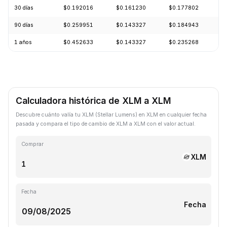
30 días
$0.192016
$0.161230
$0.177802
-
90 días
$0.259951
$0.143327
$0.184943
-
1 años
$0.452633
$0.143327
$0.235268
-
Calculadora histórica de XLM a XLM
Descubre cuánto valía tu XLM (Stellar Lumens) en XLM en cualquier fecha
pasada y compara el tipo de cambio de XLM a XLM con el valor actual.
Comprar
XLM
Fecha
Fecha