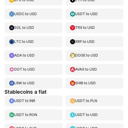
USDC
to
USD
USDT
to
USD
SOL
to
USD
TRX
to
USD
LTC
to
USD
XRP
to
USD
ADA
to
USD
DOGE
to
USD
DOT
to
USD
AVAX
to
USD
LINK
to
USD
SHIB
to
USD
Stablecoins a fiat
USDT
to
INR
USDT
to
PLN
USDT
to
RON
USDT
to
USD