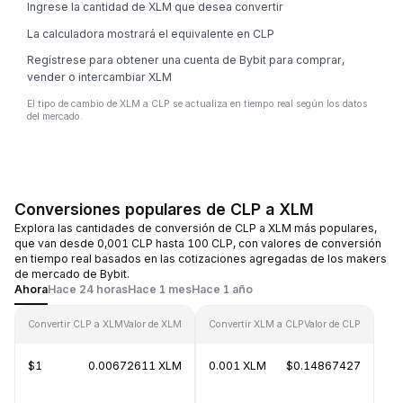
Ingrese la cantidad de XLM que desea convertir
La calculadora mostrará el equivalente en CLP
Regístrese para obtener una cuenta de Bybit para comprar,
vender o intercambiar XLM
El tipo de cambio de XLM a CLP se actualiza en tiempo real según los datos
del mercado.
Conversiones populares de CLP a XLM
Explora las cantidades de conversión de CLP a XLM más populares,
que van desde 0,001 CLP hasta 100 CLP, con valores de conversión
en tiempo real basados en las cotizaciones agregadas de los makers
de mercado de Bybit.
Ahora
Hace 24 horas
Hace 1 mes
Hace 1 año
Convertir CLP a XLM
Valor de XLM
Convertir XLM a CLP
Valor de CLP
$1
0.00672611 XLM
0.001 XLM
$0.14867427