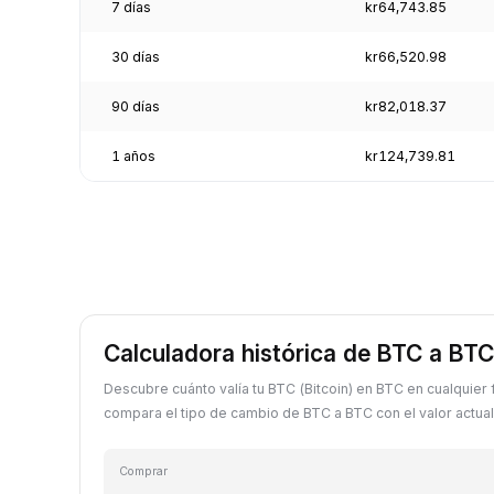
7 días
kr64,743.85
30 días
kr66,520.98
90 días
kr82,018.37
1 años
kr124,739.81
Calculadora histórica de BTC a BTC
Descubre cuánto valía tu BTC (Bitcoin) en BTC en cualquier
compara el tipo de cambio de BTC a BTC con el valor actual
Comprar