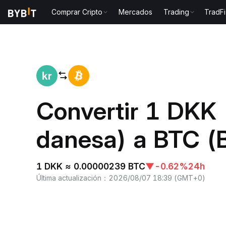
Comprar Cripto
Mercados
Trading
TradFi
Inicio
DKK to BTC
Convertir 1 DKK
danesa) a BTC (B
1 DKK ≈ 0.00000239 BTC
▼
-0.62%
24h
Última actualización
：
2026/08/07 18:39
(
GMT+0
)