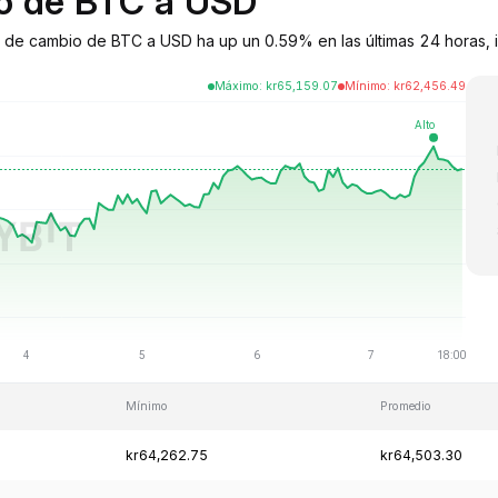
io de BTC a USD
po de cambio de BTC a USD ha up un 0.59% en las últimas 24 horas, i
Máximo
:
kr
65,159.07
Mínimo
:
kr
62,456.49
Mínimo
Promedio
kr64,262.75
kr64,503.30