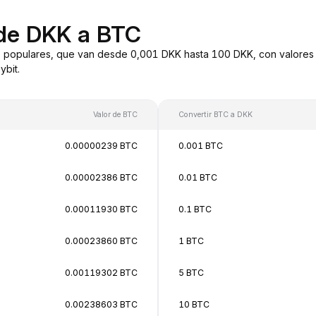
 de DKK a BTC
 populares, que van desde 0,001 DKK hasta 100 DKK, con valores 
bit.
Valor de BTC
Convertir BTC a DKK
0.00000239 BTC
0.001 BTC
0.00002386 BTC
0.01 BTC
0.00011930 BTC
0.1 BTC
0.00023860 BTC
1 BTC
0.00119302 BTC
5 BTC
0.00238603 BTC
10 BTC