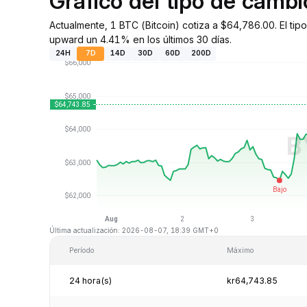
Gráfico del tipo de camb
Actualmente, 1 BTC (Bitcoin) cotiza a $64,786.00. El ti
upward un 4.41% en los últimos 30 días.
24H
7D
14D
30D
60D
200D
Última actualización: 2026-08-07, 18:39 GMT+0
Período
Máximo
24 hora(s)
kr64,743.85