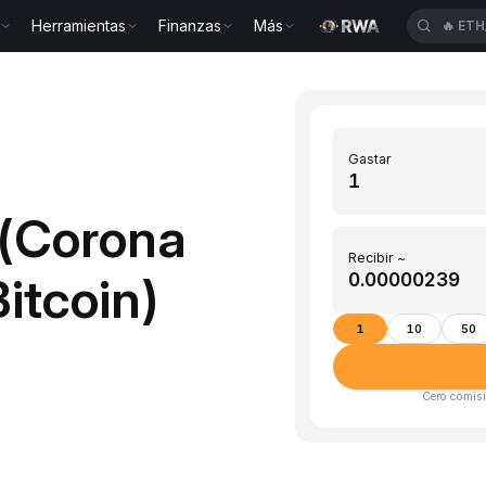
Herramientas
Finanzas
Más
🔥
ETH
Gastar
 (Corona
Recibir ~
itcoin)
1
10
50
Cero comisi