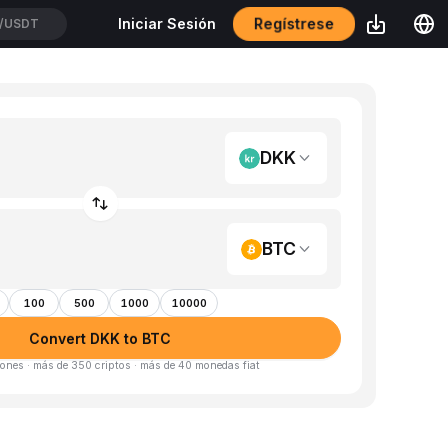
Regístrese
Iniciar Sesión
/USDT
DKK
BTC
100
500
1000
10000
Convert DKK to BTC
ones · más de 350 criptos · más de 40 monedas fiat