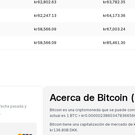
kr62,802.63
kr63,782.35
kr62,247.13
kr64,173.36
kr58,566.09
kr67,003.24
kr58,566.09
kr85,461.30
Acerca de Bitcoin 
 fecha pasada y
Bitcoin es una criptomoneda que se puede conve
.
actual es 1 BTC = kr0.0000023860347836656
Bitcoin tiene una capitalización de mercado d
kr136.80B DKK.