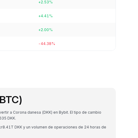
+2.53%
+4.41%
+2.00%
-44.38%
(BTC)
rtir a Corona danesa (DKK) en Bybit. El tipo de cambio
635 DKK.
e kr8.41T DKK y un volumen de operaciones de 24 horas de