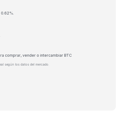
n 0.62%.
r
ara comprar, vender o intercambiar BTC
eal según los datos del mercado.