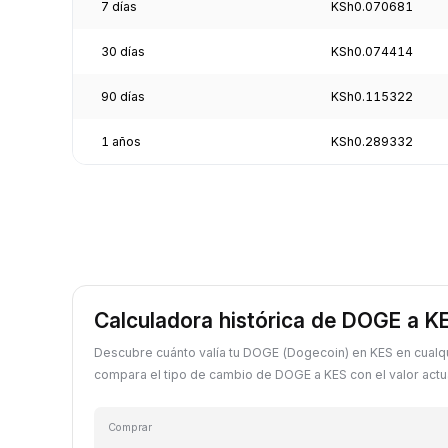
7 días
KSh0.070681
30 días
KSh0.074414
90 días
KSh0.115322
1 años
KSh0.289332
Calculadora histórica de DOGE a K
Descubre cuánto valía tu DOGE (Dogecoin) en KES en cualq
compara el tipo de cambio de DOGE a KES con el valor actua
Comprar