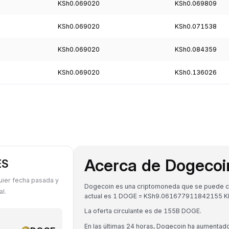
KSh0.069020
KSh0.069809
KSh0.069020
KSh0.071538
KSh0.069020
KSh0.084359
KSh0.069020
KSh0.136026
Acerca de Dogeco
ES
uier fecha pasada y
Dogecoin es una criptomoneda que se puede conv
l.
actual es 1 DOGE = KSh9.061677911842155 K
La oferta circulante es de 155B DOGE.
En las últimas 24 horas, Dogecoin ha aumentad