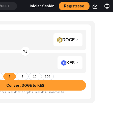
Regístrese
Iniciar Sesión
/USDT
DOGE
KES
1
5
10
100
Convert DOGE to KES
ones · más de 350 criptos · más de 40 monedas fiat