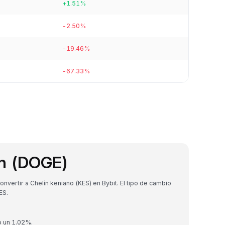
+1.51%
-2.50%
-19.46%
-67.33%
in (DOGE)
ertir a Chelín keniano (KES) en Bybit. El tipo de cambio
ES.
o un 1.02%.