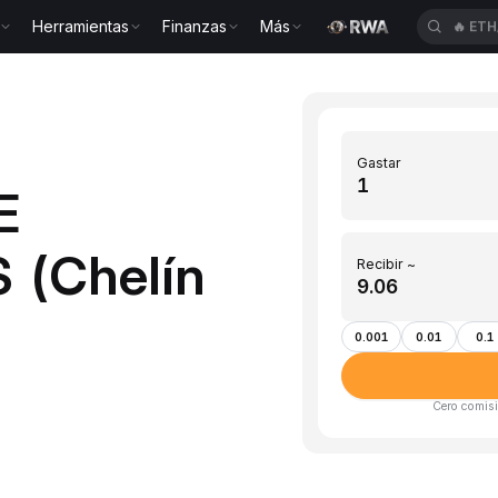
Herramientas
Finanzas
Más
🔥
ETH
Gastar
E
 (Chelín
Recibir ~
0.001
0.01
0.1
Cero comisi