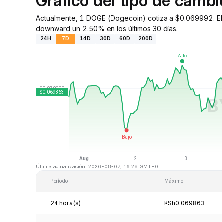
Gráfico del tipo de cam
Actualmente, 1 DOGE (Dogecoin) cotiza a $0.069992. El 
downward un 2.50% en los últimos 30 días.
24H
7D
14D
30D
60D
200D
Última actualización: 2026-08-07, 16:28 GMT+0
Período
Máximo
24 hora(s)
KSh0.069863