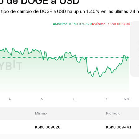
bio de DOGE a USD
tipo de cambio de DOGE a USD ha up un 1.40% en las últimas 24 hor
Máximo
:
KSh
0.070870
Mínimo
:
KSh
0.068404
Mínimo
Promedio
KSh0.069020
KSh0.069441