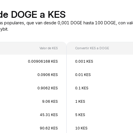
 de DOGE a KES
ás populares, que van desde 0,001 DOGE hasta 100 DOGE, con valo
bit.
Valor de KES
Convertir KES a DOGE
0.00906168 KES
0.001 KES
0.0906 KES
0.01 KES
0.9062 KES
0.1 KES
9.06 KES
1 KES
45.31 KES
5 KES
90.62 KES
10 KES