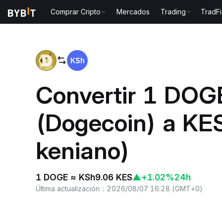
Comprar Cripto
Mercados
Trading
TradFi
Inicio
DOGE to KES
Convertir 1 DOG
(Dogecoin) a KES
keniano)
1 DOGE ≈ KSh9.06 KES
▲
+1.02%
24h
Última actualización
：
2026/08/07 16:28
(
GMT+0
)