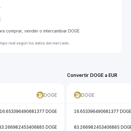
r
E
ara comprar, vender o intercambiar DOGE
empo real según los datos del mercado.
Convertir DOGE a EUR
DOGE
DOGE
16.653396490681377 DOGE
16.653396490681377 DOG
83.266982453406885 DOGE
83.266982453406885 DOG