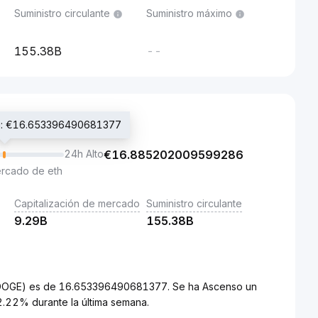
Suministro circulante
Suministro máximo
155.38B
--
ing: €16.653396490681377
24h Alto
€
16.885202009599286
ercado de eth
Capitalización de mercado
Suministro circulante
9.29B
155.38B
 (DOGE) es de 16.653396490681377. Se ha Ascenso un
.22% durante la última semana.