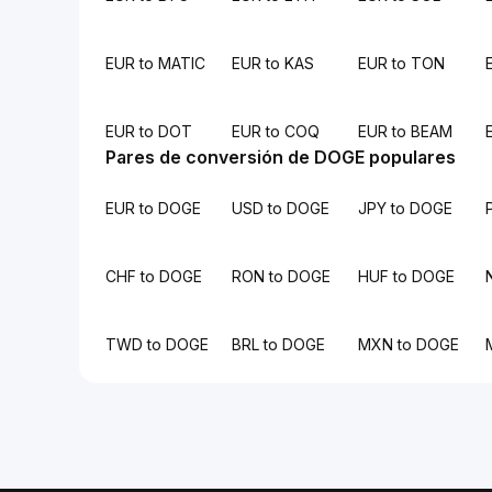
EUR to MATIC
EUR to KAS
EUR to TON
EUR to DOT
EUR to COQ
EUR to BEAM
Pares de conversión de DOGE populares
EUR to DOGE
USD to DOGE
JPY to DOGE
CHF to DOGE
RON to DOGE
HUF to DOGE
TWD to DOGE
BRL to DOGE
MXN to DOGE