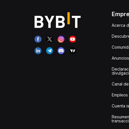
Empr
Acerca d
Descubr
Comunida
Anuncios
Declarac
divulgac
Canal de
Empleos
Cuenta i
Resumen
transacci