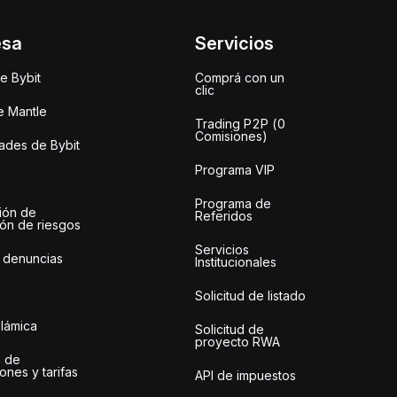
esa
Servicios
e Bybit
Comprá con un
clic
e Mantle
Trading P2P (0
Comisiones)
des de Bybit
Programa VIP
Programa de
ión de
Referidos
ión de riesgos
Servicios
 denuncias
Institucionales
Solicitud de listado
slámica
Solicitud de
proyecto RWA
 de
ones y tarifas
API de impuestos