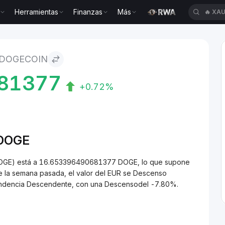
Herramientas
Finanzas
Más
🔥
XAU
oin
 DOGECOIN
81377
+0.72%
/DOGE
(DOGE) está a 16.653396490681377 DOGE, lo que supone
e la semana pasada, el valor del EUR se Descenso
 tendencia Descendente, con una Descensodel -7.80%.