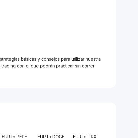
trategias básicas y consejos para utilizar nuestra
trading con el que podrán practicar sin correr
EUR to PEPE
EUR to DOGE
EUR to TRX