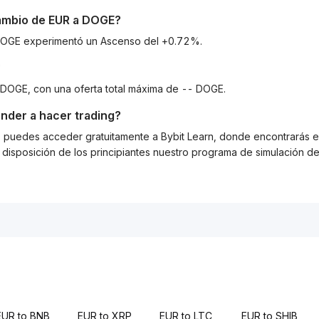
cambio de
EUR
a
DOGE
?
a DOGE experimentó un Ascenso del +0.72%.
?
 DOGE, con una oferta total máxima de -- DOGE.
nder a hacer trading?
g, puedes acceder gratuitamente a Bybit Learn, donde encontrarás es
isposición de los principiantes nuestro programa de simulación de 
EUR to BNB
EUR to XRP
EUR to LTC
EUR to SHIB