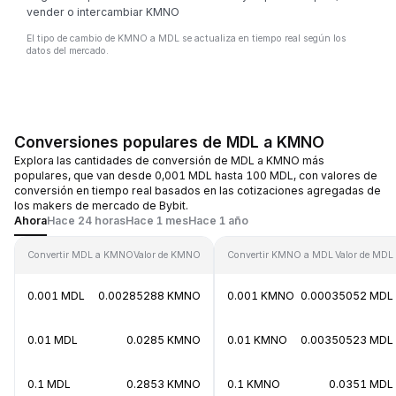
vender o intercambiar KMNO
El tipo de cambio de KMNO a MDL se actualiza en tiempo real según los
datos del mercado.
Conversiones populares de MDL a KMNO
Explora las cantidades de conversión de MDL a KMNO más
populares, que van desde 0,001 MDL hasta 100 MDL, con valores de
conversión en tiempo real basados en las cotizaciones agregadas de
los makers de mercado de Bybit.
Ahora
Hace 24 horas
Hace 1 mes
Hace 1 año
Convertir MDL a KMNO
Valor de KMNO
Convertir KMNO a MDL
Valor de MDL
0.001 MDL
0.00285288 KMNO
0.001 KMNO
0.00035052 MDL
0.01 MDL
0.0285 KMNO
0.01 KMNO
0.00350523 MDL
0.1 MDL
0.2853 KMNO
0.1 KMNO
0.0351 MDL