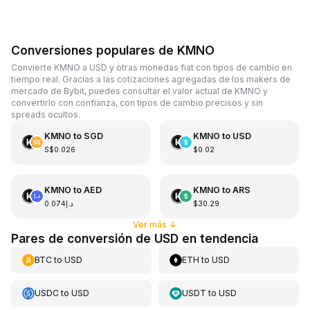
Conversiones populares de KMNO
Convierte KMNO a USD y otras monedas fiat con tipos de cambio en
tiempo real. Gracias a las cotizaciones agregadas de los makers de
mercado de Bybit, puedes consultar el valor actual de KMNO y
convertirlo con confianza, con tipos de cambio precisos y sin
spreads ocultos.
KMNO
to
SGD
KMNO
to
USD
S$0.026
$0.02
KMNO
to
AED
KMNO
to
ARS
د.إ0.074
$30.29
Ver más
↓
Pares de conversión de USD en tendencia
BTC
to
USD
ETH
to
USD
USDC
to
USD
USDT
to
USD