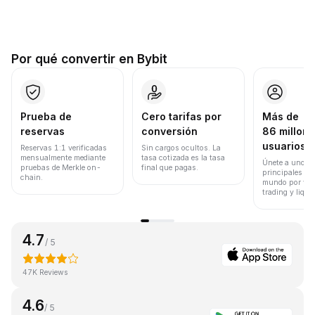
Por qué convertir en Bybit
Prueba de
Cero tarifas por
Más de
reservas
conversión
86 millone
usuarios
Reservas 1:1 verificadas
Sin cargos ocultos. La
mensualmente mediante
tasa cotizada es la tasa
Únete a uno de
pruebas de Merkle on-
final que pagas.
principales ex
chain.
mundo por vol
trading y liqui
4.7
/ 5
47K Reviews
4.6
/ 5