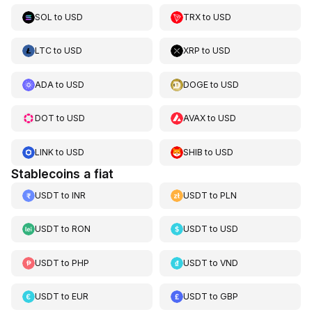
SOL
to
USD
TRX
to
USD
LTC
to
USD
XRP
to
USD
ADA
to
USD
DOGE
to
USD
DOT
to
USD
AVAX
to
USD
LINK
to
USD
SHIB
to
USD
Stablecoins a fiat
USDT
to
INR
USDT
to
PLN
USDT
to
RON
USDT
to
USD
USDT
to
PHP
USDT
to
VND
USDT
to
EUR
USDT
to
GBP