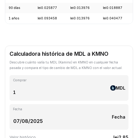
90 días
lei0.025877
lei0.013976
lei0.018887
+
1 años
lei0.093458
lei0.013976
lei0.040477
-
Calculadora histórica de MDL a KMNO
Descubre cuánto valía tu MDL (Kamino) en KMNO en cualquier fecha
pasada y compara el tipo de cambio de MDL a KMNO con el valor actual.
Comprar
MDL
Fecha
Fecha
lei2.85
Valor histórico