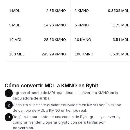
1 MDL
2.85 KMNO
1 KMNO
0.3505 MDL
5 MDL
14.26 KMNO
5 KMNO
1.75 MDL
10 MDL
28.53 KMNO
10 KMNO
3.51 MDL
100 MDL
285.29 KMNO
100 KMNO
35.05 MDL
Cómo convertir MDL a KMNO en Bybit
Ingresa el monto de MDL que deseas convertir a KMNO en la
1
calculadora de arriba.
Consulta al instante el valor equivalente en KMNO según el tipo
2
de cambio de MDL a KMNO en tiempo real.
Regístrate para obtener una cuenta de Bybit gratis y convertir,
3
comprar, vender u operar crypto con
cero tarifas por
conversión
.