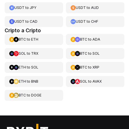
USDT
to
JPY
USDT
to
AUD
USDT
to
CAD
USDT
to
CHF
Cripto a Cripto
BTC
to
ETH
BTC
to
ADA
SOL
to
TRX
BTC
to
SOL
ETH
to
SOL
BTC
to
XRP
ETH
to
BNB
SOL
to
AVAX
BTC
to
DOGE