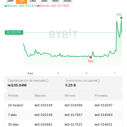
24H
7D
14D
30D
60D
200D
Máximo
:
lei
0.021316
Mínimo
:
lei
0.017904
Última actualización: 2026-08-07, 12:27 GMT+0
Máximo histórico
Mínimo histórico
lei0.247842
lei0.013427
Capitalización de mercado
Suministro circulante
lei105.94M
5.25 B
Período
Máximo
Mínimo
Promedio
C
24 hora(s)
lei0.020199
lei0.018396
lei0.019297
+
7 días
lei0.020199
lei0.017957
lei0.018393
+
30 días
lei0.020681
lei0.017521
lei0.018421
-