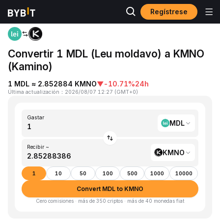
Regístrese
Inicio
MDL to KMNO
Convertir 1 MDL (Leu moldavo) a KMNO
(Kamino)
1 MDL ≈ 2.852884 KMNO
▼
-10.71%
24h
Última actualización
：
2026/08/07 12:27
(
GMT+0
)
Gastar
MDL
Recibir ~
KMNO
1
10
50
100
500
1000
10000
Convert MDL to KMNO
Cero comisiones · más de 350 criptos · más de 40 monedas fiat