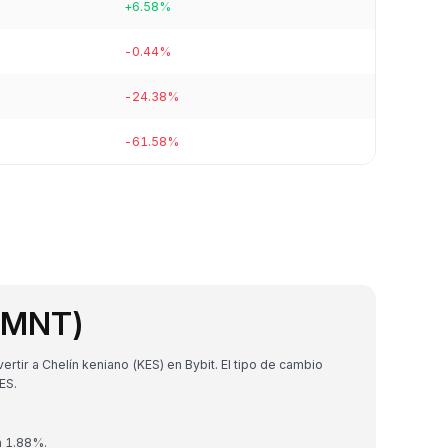
+6.58%
-0.44%
-24.38%
-61.58%
 (MNT)
tir a Chelín keniano (KES) en Bybit. El tipo de cambio
ES.
n 1.88%.