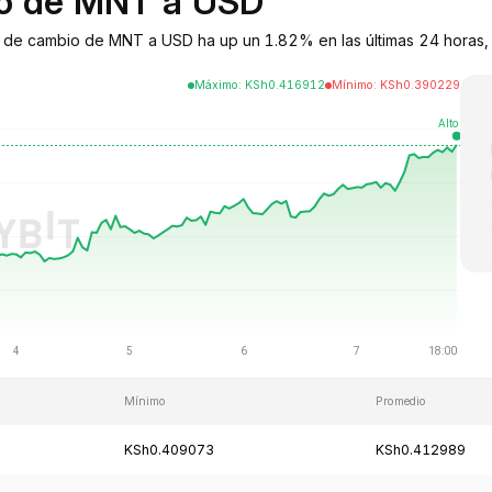
bio de MNT a USD
o de cambio de MNT a USD ha up un 1.82% en las últimas 24 horas, i
Máximo
:
KSh
0.416912
Mínimo
:
KSh
0.390229
Mínimo
Promedio
KSh0.409073
KSh0.412989