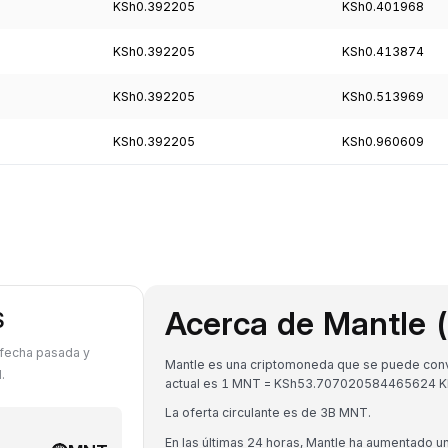
KSh0.392205
KSh0.401968
KSh0.392205
KSh0.413874
KSh0.392205
KSh0.513969
KSh0.392205
KSh0.960609
Acerca de Mantle
S
 fecha pasada y
Mantle es una criptomoneda que se puede conver
.
actual es 1 MNT = KSh53.707020584465624 K
La oferta circulante es de 3B MNT.
En las últimas 24 horas, Mantle ha aumentado u