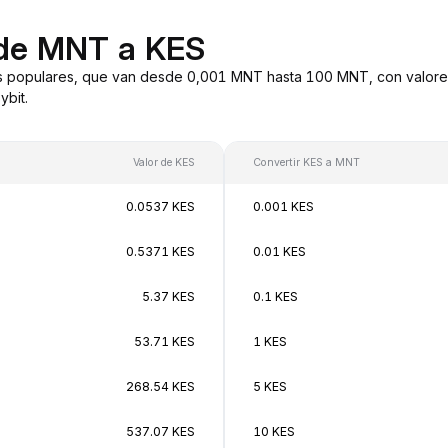
 de MNT a KES
s populares, que van desde 0,001 MNT hasta 100 MNT, con valores
bit.
Valor de KES
Convertir KES a MNT
0.0537 KES
0.001 KES
0.5371 KES
0.01 KES
5.37 KES
0.1 KES
53.71 KES
1 KES
268.54 KES
5 KES
537.07 KES
10 KES