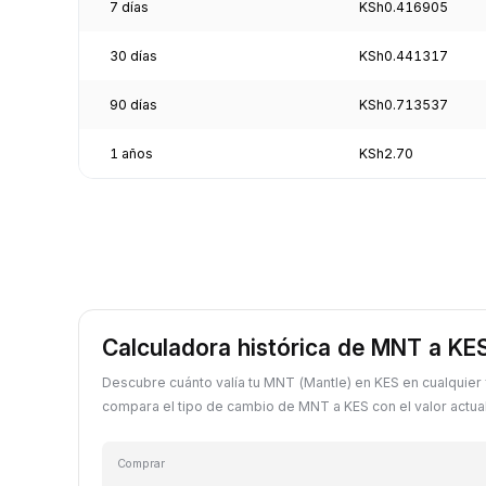
7 días
KSh0.416905
30 días
KSh0.441317
90 días
KSh0.713537
1 años
KSh2.70
Calculadora histórica de MNT a KE
Descubre cuánto valía tu MNT (Mantle) en KES en cualquier
compara el tipo de cambio de MNT a KES con el valor actual
Comprar