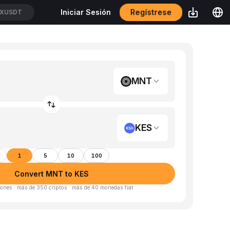
Regístrese
Iniciar Sesión
CXUSDT
MNT
KES
1
5
10
100
Convert MNT to KES
ones · más de 350 criptos · más de 40 monedas fiat