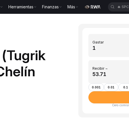
Herramientas
Finanzas
Más
🔥
SP
Gastar
(Tugrik
Chelín
Recibir ~
0.001
0.01
0.1
Cero comisi