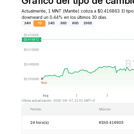
Gráfico del tipo de cam
Actualmente, 1 MNT (Mantle) cotiza a $0.416863. El tip
downward un 0.44% en los últimos 30 días.
24H
7D
14D
30D
60D
200D
Última actualización: 2026-08-07, 21:01 GMT+0
Período
Máximo
24 hora(s)
KSh0.416905