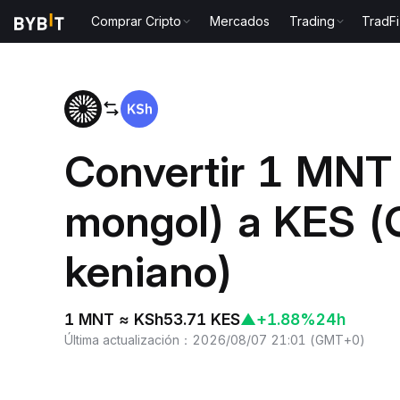
Comprar Cripto
Mercados
Trading
TradFi
Inicio
MNT to KES
Convertir 1 MNT 
mongol) a KES (
keniano)
1 MNT ≈ KSh53.71 KES
▲
+1.88%
24h
Última actualización
：
2026/08/07 21:01
(
GMT+0
)