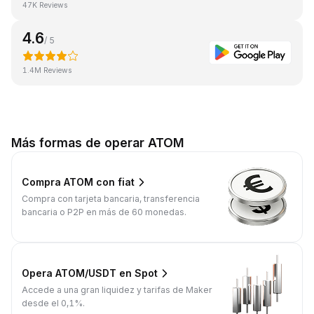
47K Reviews
4.6
/ 5
1.4M Reviews
Más formas de operar ATOM
Compra ATOM con fiat
Compra con tarjeta bancaria, transferencia
bancaria o P2P en más de 60 monedas.
Opera ATOM/USDT en Spot
Accede a una gran liquidez y tarifas de Maker
desde el 0,1%.