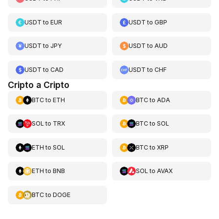
USDT
to
EUR
USDT
to
GBP
USDT
to
JPY
USDT
to
AUD
USDT
to
CAD
USDT
to
CHF
Cripto a Cripto
BTC
to
ETH
BTC
to
ADA
SOL
to
TRX
BTC
to
SOL
ETH
to
SOL
BTC
to
XRP
ETH
to
BNB
SOL
to
AVAX
BTC
to
DOGE