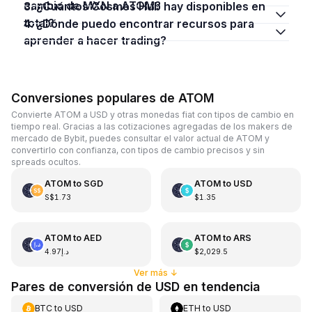
cambio de MXN a ATOM?
3. ¿Cuántos Cosmos Hub hay disponibles en
total?
4. ¿Dónde puedo encontrar recursos para
aprender a hacer trading?
Conversiones populares de ATOM
Convierte ATOM a USD y otras monedas fiat con tipos de cambio en
tiempo real. Gracias a las cotizaciones agregadas de los makers de
mercado de Bybit, puedes consultar el valor actual de ATOM y
convertirlo con confianza, con tipos de cambio precisos y sin
spreads ocultos.
ATOM
to
SGD
ATOM
to
USD
S$1.73
$1.35
ATOM
to
AED
ATOM
to
ARS
د.إ4.97
$2,029.5
Ver más
↓
Pares de conversión de USD en tendencia
BTC
to
USD
ETH
to
USD