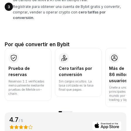
Regístrate para obtener una cuenta de Bybit gratis y convertir,
3
comprar, vender u operar crypto con
cero tarifas por
conversión
.
Por qué convertir en Bybit
Prueba de
Cero tarifas por
Más de
reservas
conversión
86 millone
usuarios
Reservas 1:1 verificadas
Sin cargos ocultos. La
mensualmente mediante
tasa cotizada es la tasa
Únete a uno de
pruebas de Merkle on-
final que pagas.
principales ex
chain.
mundo por vol
trading y liqui
4.7
/ 5