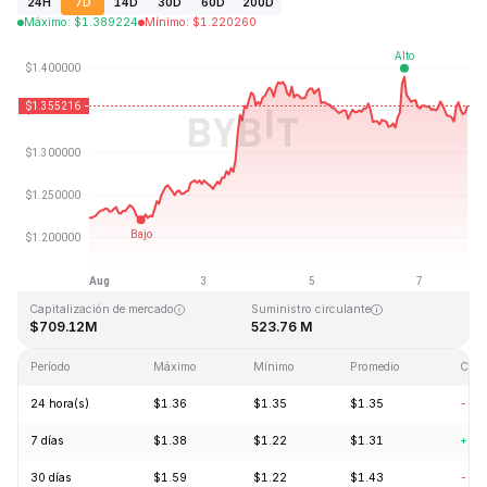
24H
7D
14D
30D
60D
200D
Máximo
:
$
1.389224
Mínimo
:
$
1.220260
Última actualización: 2026-08-07, 20:53 GMT+0
Máximo histórico
Mínimo histórico
$43.84
$1.16
Capitalización de mercado
Suministro circulante
$709.12M
523.76 M
Período
Máximo
Mínimo
Promedio
Cam
24 hora(s)
$1.36
$1.35
$1.35
-0.
7 días
$1.38
$1.22
$1.31
+10
30 días
$1.59
$1.22
$1.43
-13