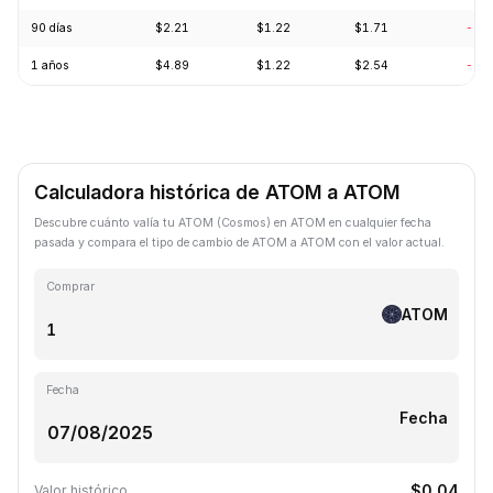
90 días
$2.21
$1.22
$1.71
-24
1 años
$4.89
$1.22
$2.54
-69
Calculadora histórica de ATOM a ATOM
Descubre cuánto valía tu ATOM (Cosmos) en ATOM en cualquier fecha
pasada y compara el tipo de cambio de ATOM a ATOM con el valor actual.
Comprar
ATOM
Fecha
Fecha
$0.04
Valor histórico