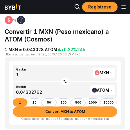
Regístrese
Inicio
MXN to ATOM
Convertir 1 MXN (Peso mexicano) a
ATOM (Cosmos)
1 MXN ≈ 0.043028 ATOM
▲
+0.22%
24h
Última actualización
：
2026/08/07 20:53
(
GMT+0
)
Gastar
MXN
Recibir ~
ATOM
1
10
50
100
500
1000
10000
Convert MXN to ATOM
Cero comisiones · más de 350 criptos · más de 40 monedas fiat