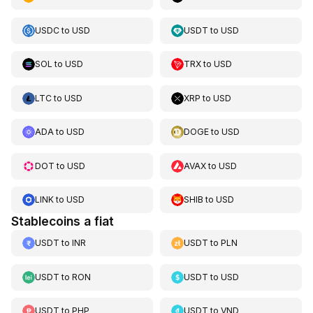
USDC
to
USD
USDT
to
USD
SOL
to
USD
TRX
to
USD
LTC
to
USD
XRP
to
USD
ADA
to
USD
DOGE
to
USD
DOT
to
USD
AVAX
to
USD
LINK
to
USD
SHIB
to
USD
Stablecoins a fiat
USDT
to
INR
USDT
to
PLN
USDT
to
RON
USDT
to
USD
USDT
to
PHP
USDT
to
VND