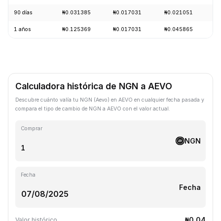
90 días
₦0.031385
₦0.017031
₦0.021051
-
1 años
₦0.125369
₦0.017031
₦0.045865
-
Calculadora histórica de NGN a AEVO
Descubre cuánto valía tu NGN (Aevo) en AEVO en cualquier fecha pasada y
compara el tipo de cambio de NGN a AEVO con el valor actual.
Comprar
NGN
Fecha
Fecha
₦0.04
Valor histórico