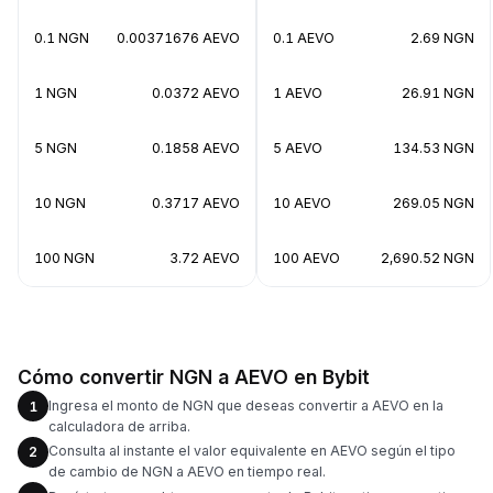
0.1 NGN
0.00371676 AEVO
0.1 AEVO
2.69 NGN
1 NGN
0.0372 AEVO
1 AEVO
26.91 NGN
5 NGN
0.1858 AEVO
5 AEVO
134.53 NGN
10 NGN
0.3717 AEVO
10 AEVO
269.05 NGN
100 NGN
3.72 AEVO
100 AEVO
2,690.52 NGN
Cómo convertir NGN a AEVO en Bybit
Ingresa el monto de NGN que deseas convertir a AEVO en la
1
calculadora de arriba.
Consulta al instante el valor equivalente en AEVO según el tipo
2
de cambio de NGN a AEVO en tiempo real.