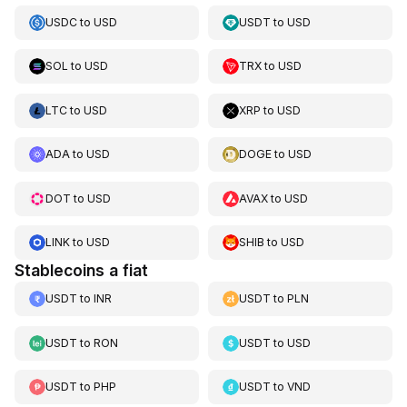
USDC
to
USD
USDT
to
USD
SOL
to
USD
TRX
to
USD
LTC
to
USD
XRP
to
USD
ADA
to
USD
DOGE
to
USD
DOT
to
USD
AVAX
to
USD
LINK
to
USD
SHIB
to
USD
Stablecoins a fiat
USDT
to
INR
USDT
to
PLN
USDT
to
RON
USDT
to
USD
USDT
to
PHP
USDT
to
VND