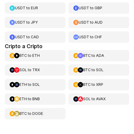
USDT
to
EUR
USDT
to
GBP
USDT
to
JPY
USDT
to
AUD
USDT
to
CAD
USDT
to
CHF
Cripto a Cripto
BTC
to
ETH
BTC
to
ADA
SOL
to
TRX
BTC
to
SOL
ETH
to
SOL
BTC
to
XRP
ETH
to
BNB
SOL
to
AVAX
BTC
to
DOGE