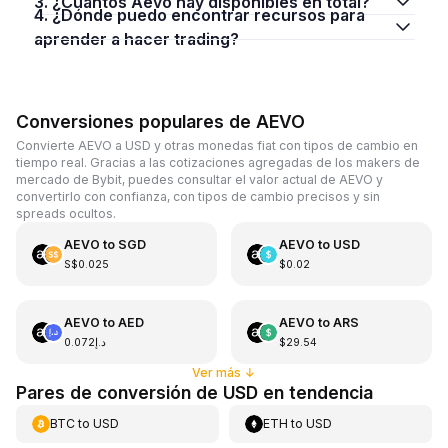
3. ¿Cuántos Aevo hay disponibles en total?
4. ¿Dónde puedo encontrar recursos para
aprender a hacer trading?
Conversiones populares de AEVO
Convierte AEVO a USD y otras monedas fiat con tipos de cambio en
tiempo real. Gracias a las cotizaciones agregadas de los makers de
mercado de Bybit, puedes consultar el valor actual de AEVO y
convertirlo con confianza, con tipos de cambio precisos y sin
spreads ocultos.
AEVO
to
SGD
AEVO
to
USD
S$0.025
$0.02
AEVO
to
AED
AEVO
to
ARS
د.إ0.072
$29.54
Ver más
↓
Pares de conversión de USD en tendencia
BTC
to
USD
ETH
to
USD