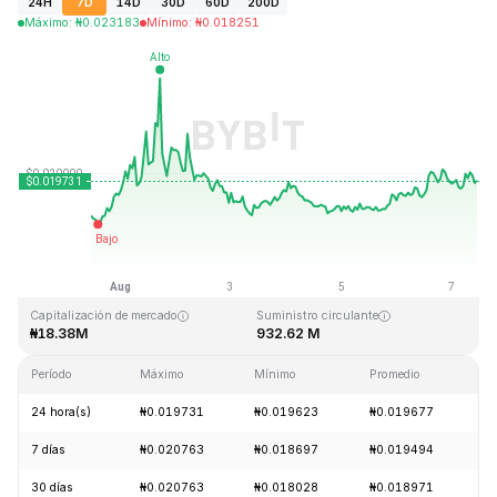
24H
7D
14D
30D
60D
200D
Máximo
:
₦
0.023183
Mínimo
:
₦
0.018251
Última actualización: 2026-08-07, 10:34 GMT+0
Máximo histórico
Mínimo histórico
₦3.76
₦0.016502
Capitalización de mercado
Suministro circulante
₦18.38M
932.62 M
Período
Máximo
Mínimo
Promedio
C
24 hora(s)
₦0.019731
₦0.019623
₦0.019677
+
7 días
₦0.020763
₦0.018697
₦0.019494
+
30 días
₦0.020763
₦0.018028
₦0.018971
+