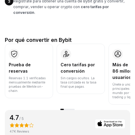
Regístrate para obtener una cuenta de Bybit gratis y convertir,
3
comprar, vender u operar crypto con
cero tarifas por
conversión
.
Por qué convertir en Bybit
Prueba de
Cero tarifas por
Más de
reservas
conversión
86 millone
usuarios
Reservas 1:1 verificadas
Sin cargos ocultos. La
mensualmente mediante
tasa cotizada es la tasa
Únete a uno de
pruebas de Merkle on-
final que pagas.
principales ex
chain.
mundo por vol
trading y liqui
4.7
/ 5
47K Reviews