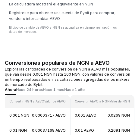
La calculadora mostrará el equivalente en NGN
Regístrese para obtener una cuenta de Bybit para comprar,
vender o intercambiar AEVO
El tipo de cambio de AEVO a NGN se actualiza en tiempo real según los
datos del mercado.
Conversiones populares de NGN a AEVO
Explora las cantidades de conversión de NGN a AEVO más populares,
que van desde 0,001 NGN hasta 100 NGN, con valores de conversión
en tiempo real basados en las cotizaciones agregadas de los makers
de mercado de Bybit.
Ahora
Hace 24 horas
Hace 1 mes
Hace 1 año
Convertir NGN a AEVO
Valor de AEVO
Convertir AEVO a NGN
Valor de NGN
0.001 NGN
0.00003717 AEVO
0.001 AEVO
0.0269 NGN
0.01 NGN
0.00037168 AEVO
0.01 AEVO
0.2691 NGN