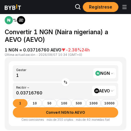
Regístrese
Inicio
NGN to AEVO
Convertir 1 NGN (Naira nigeriana) a
AEVO (AEVO)
1 NGN ≈ 0.03716760 AEVO
▼
-2.38%
24h
Última actualización
：
2026/08/07 10:34
(
GMT+0
)
Gastar
NGN
Recibir ~
AEVO
1
10
50
100
500
1000
10000
Convert NGN to AEVO
Cero comisiones · más de 350 criptos · más de 40 monedas fiat