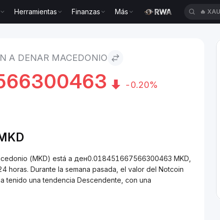
Herramientas
Finanzas
Más
🔥
XAU
ar macedonio
IN A DENAR MACEDONIO
566300463
-0.20%
MKD
 macedonio (MKD) está a ден0.018451667566300463 MKD,
4 horas. Durante la semana pasada, el valor del Notcoin
 ha tenido una tendencia Descendente, con una