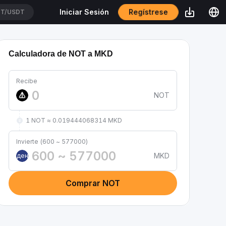
Regístrese
Iniciar Sesión
T/USDT
Calculadora de NOT a MKD
Recibe
NOT
1 NOT ≈ 0.019444068314 MKD
Invierte (600 ~ 577000)
MKD
ден
Comprar NOT