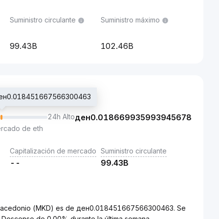
Suministro circulante
Suministro máximo
99.43B
102.46B
: ден0.018451667566300463
24h Alto
ден
0.018669935993945678
ercado de eth
Capitalización de mercado
Suministro circulante
--
99.43B
ar macedonio (MKD) es de ден0.018451667566300463. Se
 Descenso de 0.00% durante la última semana.