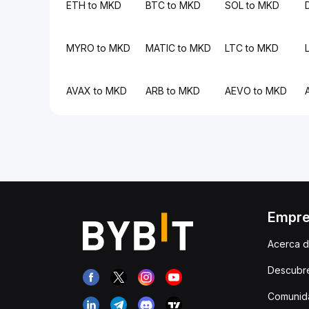
ETH to MKD
BTC to MKD
SOL to MKD
MYRO to MKD
MATIC to MKD
LTC to MKD
AVAX to MKD
ARB to MKD
AEVO to MKD
Empr
Acerca d
Descubr
Comunida