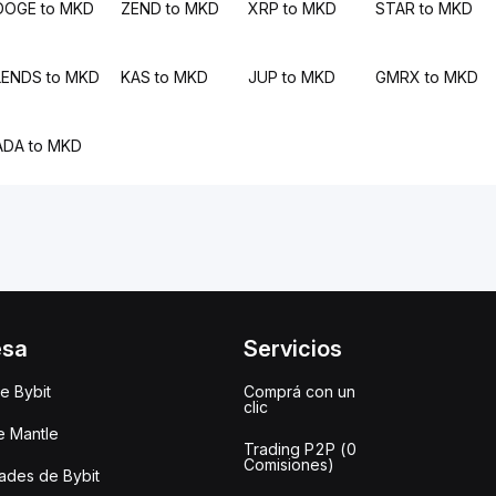
DOGE to MKD
ZEND to MKD
XRP to MKD
STAR to MKD
LENDS to MKD
KAS to MKD
JUP to MKD
GMRX to MKD
ADA to MKD
esa
Servicios
e Bybit
Comprá con un
clic
e Mantle
Trading P2P (0
Comisiones)
des de Bybit