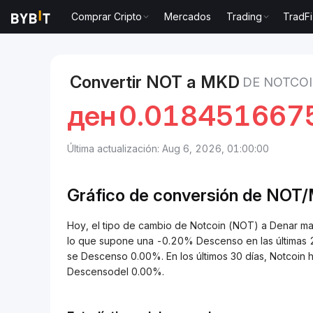
Comprar Cripto
Mercados
Trading
TradFi
Mercados
Precio de Notcoin NOT
Notcoin to Den
Convertir NOT a MKD
DE NOTCO
ден
0.018451667
Última actualización: Aug 6, 2026, 01:00:00
Gráfico de conversión de
NOT/
Hoy, el tipo de cambio de Notcoin (NOT) a Denar
lo que supone una -0.20% Descenso en las últimas 2
se Descenso 0.00%. En los últimos 30 días, Notcoin
Descensodel 0.00%.