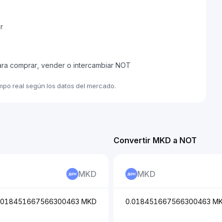
r
ara comprar, vender o intercambiar NOT
empo real según los datos del mercado.
Convertir MKD a NOT
MKD
MKD
.018451667566300463 MKD
0.018451667566300463 M