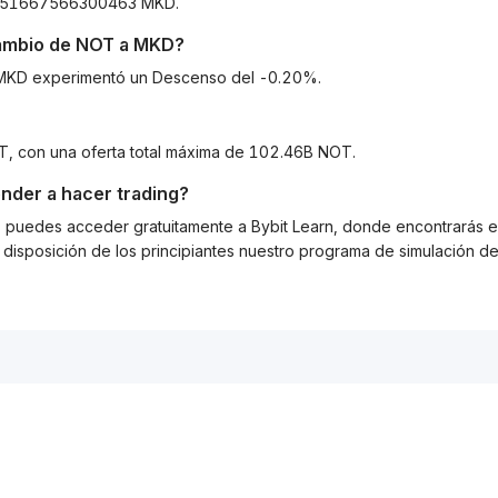
18451667566300463 MKD.
cambio de
NOT
a
MKD
?
 a MKD experimentó un Descenso del -0.20%.
OT, con una oferta total máxima de 102.46B NOT.
nder a hacer trading?
g, puedes acceder gratuitamente a Bybit Learn, donde encontrarás es
isposición de los principiantes nuestro programa de simulación de 