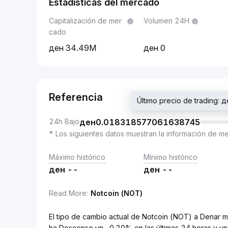
Estadísticas del mercado
Capitalización de mer
Volumen 24H
cado
34.49M
0
Referencia
Último precio de trading
24h Bajo
ден
0.018318577061638745
* Los siguientes datos muestran la información de m
Máximo histórico
Mínimo histórico
ден
--
ден
--
Read More
:
Notcoin (NOT)
El tipo de cambio actual de Notcoin (NOT) a Den
ha Descenso un -0.20% en las últimas 24 horas y un