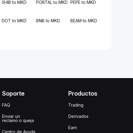
SHIB to MKD
PORTAL to MKD
PEPE to MKD
DOT to MKD
BNB to MKD
BEAM to MKD
Soporte
Productos
FAQ
Trading
Enviar un
Derivados
reclamo o queja
Earn
Centro de Ayuda