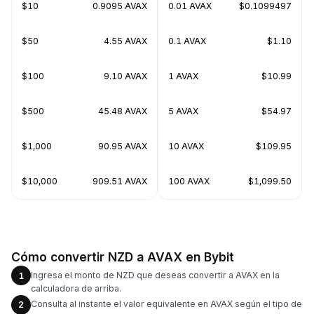
$10
0.9095 AVAX
0.01 AVAX
$0.1099497
$50
4.55 AVAX
0.1 AVAX
$1.10
$100
9.10 AVAX
1 AVAX
$10.99
$500
45.48 AVAX
5 AVAX
$54.97
$1,000
90.95 AVAX
10 AVAX
$109.95
$10,000
909.51 AVAX
100 AVAX
$1,099.50
Cómo convertir NZD a AVAX en Bybit
Ingresa el monto de NZD que deseas convertir a AVAX en la
1
calculadora de arriba.
Consulta al instante el valor equivalente en AVAX según el tipo de
2