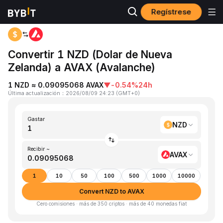
Regístrese
Inicio
NZD to AVAX
Convertir 1 NZD (Dolar de Nueva
Zelanda) a AVAX (Avalanche)
1 NZD ≈ 0.09095068 AVAX
▼
-0.54%
24h
Última actualización
：
2026/08/09 24:23
(
GMT+0
)
Gastar
NZD
Recibir ~
AVAX
1
10
50
100
500
1000
10000
Convert NZD to AVAX
Cero comisiones · más de 350 criptos · más de 40 monedas fiat