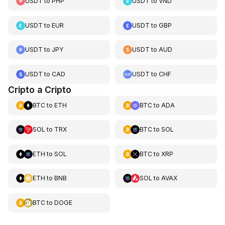
USDT
to
PHP
USDT
to
VND
USDT
to
EUR
USDT
to
GBP
USDT
to
JPY
USDT
to
AUD
USDT
to
CAD
USDT
to
CHF
Cripto a Cripto
BTC
to
ETH
BTC
to
ADA
SOL
to
TRX
BTC
to
SOL
ETH
to
SOL
BTC
to
XRP
ETH
to
BNB
SOL
to
AVAX
BTC
to
DOGE