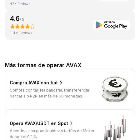
47K Reviews
4.6
/ 5
1.4M Reviews
Más formas de operar AVAX
Compra AVAX con fiat
Compra con tarjeta bancaria, transferencia
bancaria o P2P en más de 60 monedas.
Opera AVAX/USDT en Spot
Accede a una gran liquidez y tarifas de Maker
desde el 0,1%.