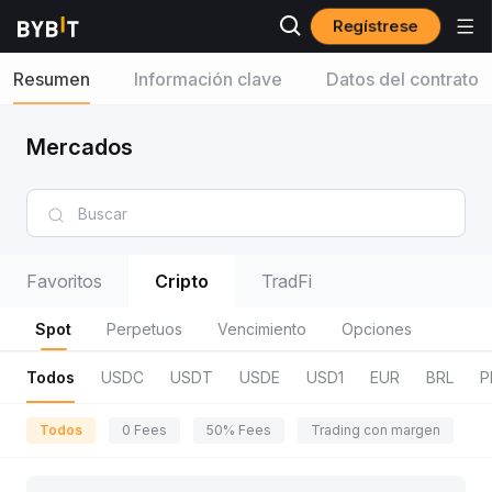
Regístrese
Resumen
Información clave
Datos del contrato
Mercados
Favoritos
Cripto
TradFi
Spot
Perpetuos
Vencimiento
Opciones
Todos
USDC
USDT
USDE
USD1
EUR
BRL
P
Todos
0 Fees
50% Fees
Trading con margen
R