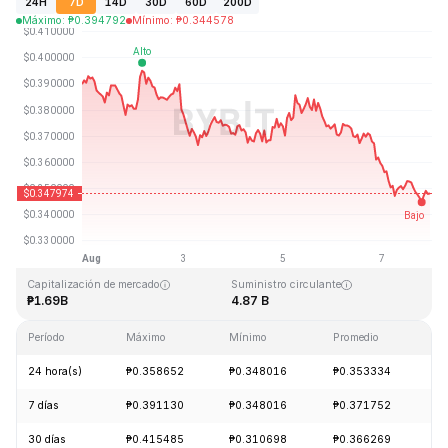
24H
7D
14D
30D
60D
200D
Máximo
:
₱
0.394792
Mínimo
:
₱
0.344578
Última actualización: 2026-08-07, 22:19 GMT+0
Máximo histórico
Mínimo histórico
₱2.14
₱0.082171
Capitalización de mercado
Suministro circulante
₱1.69B
4.87 B
Período
Máximo
Mínimo
Promedio
C
24 hora(s)
₱0.358652
₱0.348016
₱0.353334
-
7 días
₱0.391130
₱0.348016
₱0.371752
-
30 días
₱0.415485
₱0.310698
₱0.366269
+