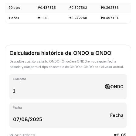
90 días
₱0.437815
₱0.307562
₱0.362886
-
1 años
₱1.10
₱0.242768
₱0.497191
-
Calculadora histórica de ONDO a ONDO
Descubre cuánto valía tu ONDO (Ondo) en ONDO en cualquier fecha
pasada y compara el tipo de cambio de ONDO a ONDO con el valor actual.
Comprar
ONDO
Fecha
Fecha
₱0.05
Valor histórico