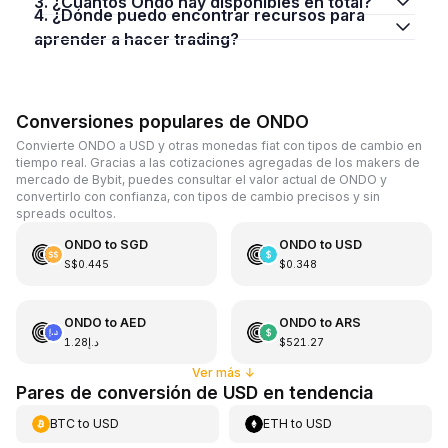
3. ¿Cuántos Ondo hay disponibles en total?
4. ¿Dónde puedo encontrar recursos para
aprender a hacer trading?
Conversiones populares de ONDO
Convierte ONDO a USD y otras monedas fiat con tipos de cambio en
tiempo real. Gracias a las cotizaciones agregadas de los makers de
mercado de Bybit, puedes consultar el valor actual de ONDO y
convertirlo con confianza, con tipos de cambio precisos y sin
spreads ocultos.
ONDO
to
SGD
ONDO
to
USD
S$0.445
$0.348
ONDO
to
AED
ONDO
to
ARS
د.إ1.28
$521.27
Ver más
↓
Pares de conversión de USD en tendencia
BTC
to
USD
ETH
to
USD