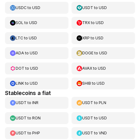
USDC
to
USD
USDT
to
USD
SOL
to
USD
TRX
to
USD
LTC
to
USD
XRP
to
USD
ADA
to
USD
DOGE
to
USD
DOT
to
USD
AVAX
to
USD
LINK
to
USD
SHIB
to
USD
Stablecoins a fiat
USDT
to
INR
USDT
to
PLN
USDT
to
RON
USDT
to
USD
USDT
to
PHP
USDT
to
VND