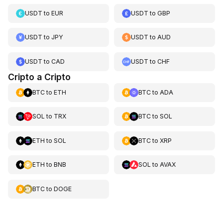
USDT
to
EUR
USDT
to
GBP
USDT
to
JPY
USDT
to
AUD
USDT
to
CAD
USDT
to
CHF
Cripto a Cripto
BTC
to
ETH
BTC
to
ADA
SOL
to
TRX
BTC
to
SOL
ETH
to
SOL
BTC
to
XRP
ETH
to
BNB
SOL
to
AVAX
BTC
to
DOGE