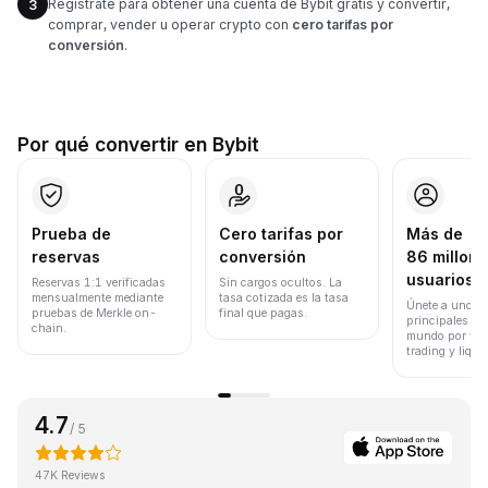
Regístrate para obtener una cuenta de Bybit gratis y convertir,
3
comprar, vender u operar crypto con
cero tarifas por
conversión
.
Por qué convertir en Bybit
Prueba de
Cero tarifas por
Más de
reservas
conversión
86 millone
usuarios
Reservas 1:1 verificadas
Sin cargos ocultos. La
mensualmente mediante
tasa cotizada es la tasa
Únete a uno de
pruebas de Merkle on-
final que pagas.
principales ex
chain.
mundo por vol
trading y liqui
4.7
/ 5
47K Reviews