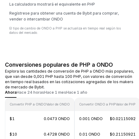
La calculadora mostrará el equivalente en PHP
Regístrese para obtener una cuenta de Bybit para comprar,
vender o intercambiar ONDO
El tipo de cambio de ONDO a PHP se actualiza en tiempo real según los
datos del mercado.
Conversiones populares de PHP a ONDO
Explora las cantidades de conversión de PHP a ONDO más populares,
que van desde 0,001 PHP hasta 100 PHP, con valores de conversión
en tiempo real basados en las cotizaciones agregadas de los makers
de mercado de Bybit.
Ahora
Hace 24 horas
Hace 1 mes
Hace 1 año
Convertir PHP a ONDO
Valor de ONDO
Convertir ONDO a PHP
Valor de PHP
$1
0.0473 ONDO
0.001 ONDO
$0.02115092
$10
0.4728 ONDO
0.01 ONDO
$0.21150921