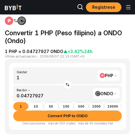
Regístrese
Inicio
PHP to ONDO
Convertir 1 PHP (Peso filipino) a ONDO
(Ondo)
1 PHP ≈ 0.04727927 ONDO
▲
+3.42%
24h
Última actualización
：
2026/08/07 22:19
(
GMT+0
)
Gastar
PHP
Recibir ~
ONDO
1
10
50
100
500
1000
10000
Convert PHP to ONDO
Cero comisiones · más de 350 criptos · más de 40 monedas fiat