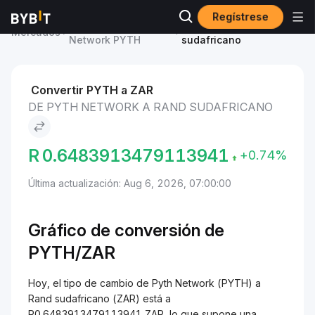
Regístrese
Precio de Pyth
Pyth Network to Rand
Mercados
Network PYTH
sudafricano
Convertir PYTH a ZAR
DE PYTH NETWORK A RAND SUDAFRICANO
R
0.6483913479113941
+0.74%
Última actualización: Aug 6, 2026, 07:00:00
Gráfico de conversión de
PYTH/
ZAR
Hoy, el tipo de cambio de Pyth Network (PYTH) a
Rand sudafricano (ZAR) está a
R0.6483913479113941 ZAR, lo que supone una