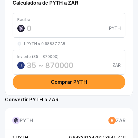
Calculadora de PYTH a ZAR
Recibe
PYTH
1 PYTH ≈ 0.68837 ZAR
Invierte (35 ~ 870000)
ZAR
R
Comprar PYTH
Convertir PYTH a ZAR
PYTH
ZAR
1 PYTH
0.6483913479113941 ZAR