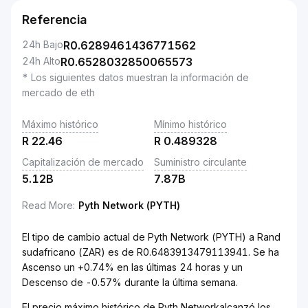
Referencia
24h Bajo
R
0.6289461436771562
24h Alto
R
0.6528032850065573
* Los siguientes datos muestran la información de
mercado de eth
Máximo histórico
Mínimo histórico
R
22.46
R
0.489328
Capitalización de mercado
Suministro circulante
5.12B
7.87B
Read More
:
Pyth Network (PYTH)
El tipo de cambio actual de Pyth Network (PYTH) a Rand
sudafricano (ZAR) es de R0.6483913479113941. Se ha
Ascenso un +0.74% en las últimas 24 horas y un
Descenso de -0.57% durante la última semana.
El precio máximo histórico de Pyth Networkalcanzó los