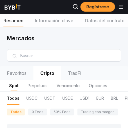
Regístrese
Resumen
Información clave
Datos del contrato
Mercados
Favoritos
Cripto
TradFi
Spot
Perpetuos
Vencimiento
Opciones
Todos
USDC
USDT
USDE
USD1
EUR
BRL
P
Todos
0 Fees
50% Fees
Trading con margen
R